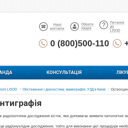
Питання
Обрати
Наші
до
лікаря
контакти
LISOD
0 (800)500-110
АНДА
КОНСУЛЬТАЦІЯ
ЛІКУ
огії LISOD
Обстеження і діагностика: мамографія, УЗД в Києві
Остеосцин
нтиграфія
 радіоізотопне дослідження кісток, яке допомагає виявити патологічні зм
е радіонуклідне дослідження, тобто для виконання цієї процедури необхі