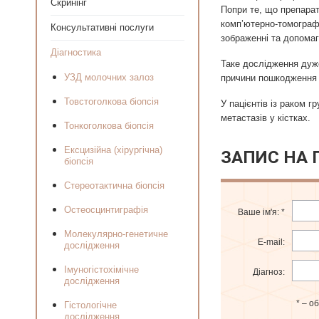
Скринінг
Попри те, що препарат
комп’ютерно-томографі
Консультативні послуги
зображенні та допомаг
Діагностика
Таке дослідження дуже 
УЗД молочних залоз
причини пошкодження к
Товстоголкова біопсія
У пацієнтів із раком 
метастазів у кістках.
Тонкоголкова біопсія
Ексцизійна (хірургічна)
ЗАПИС НА
біопсія
Стереотактична біопсія
Остеосцинтиграфія
Ваше ім'я:
*
Молекулярно-генетичне
E-mail:
дослідження
Імуногістохімічне
Діагноз:
дослідження
* – о
Гістологічне
дослідження