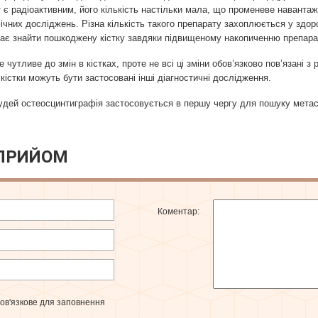
 є радіоактивним, його кількість настільки мала, що променеве навантаж
чних досліджень. Різна кількість такого препарату захоплюється у здор
ає знайти пошкоджену кістку завдяки підвищеному накопиченню препарат
чутливе до змін в кістках, проте не всі ці зміни обов’язково пов’язані 
істки можуть бути застосовані інші діагностичні дослідження.
грудей остеосцинтиграфія застосовується в першу чергу для пошуку метаст
 ПРИЙОМ
Коментар:
бов'язкове для заповнення