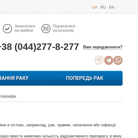
UA
RU
EN
Записатися
Підписатися
на прийом
на розсилку
+38 (044)277-8-277
Вам передзвонити?
ВАННЯ РАКУ
ПОПЕРЕДЬ РАК
тиграфія
іни в кістках, наприклад, рак, травми, запалення або інфекції.
дно ввести невелику кількість радіоактивного препарату в вену.