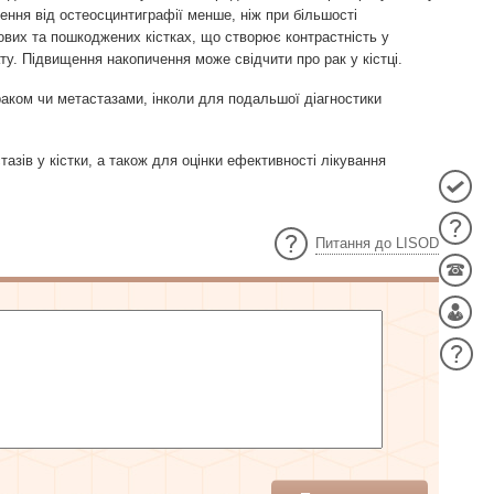
ення від остеосцинтиграфії менше, ніж при більшості
ових та пошкоджених кістках, що створює контрастність у
у. Підвищення накопичення може свідчити про рак у кістці.
з раком чи метастазами, інколи для подальшої діагностики
азів у кістки, а також для оцінки ефективності лікування
Питання до LISOD