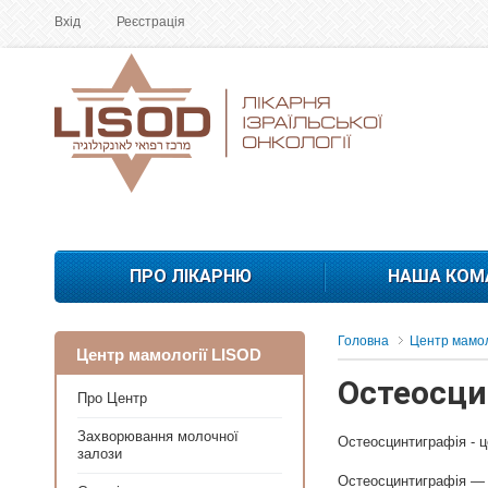
Вхід
Реєстрація
ПРО ЛІКАРНЮ
НАША КОМ
Головна
Центр мамол
Центр мамології LISOD
Остеосци
Про Центр
Захворювання молочної
Остеосцинтиграфія - це
залози
Остеосцинтиграфія — ц