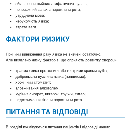
збільшення шийних лімфатичних вузлів;
неприємний запах з порожнини рота;
утруднена мова;
нерухомість язика;
втрата ваги.
ФАКТОРИ РИЗИКУ
Причини виникнення раку язика не вивчені остаточно.
Але виявлено низку факторів, що сприяють розвитку хвороби:
травма язика протезами або гострими краями зубів;
доброякісна пухлина язика (паппіломи);
хронічний стоматит;
зловживання алкоголем;
куріння сигарет, цигарок, трубки, сигар;
недотримання гігієни порожнини рота.
ПИТАННЯ ТА ВІДПОВІДІ
В розділі публікуються питання пацієнтів і відповіді наших