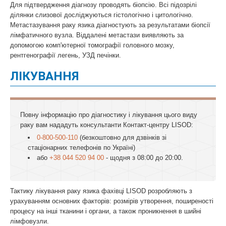
Для підтвердження діагнозу проводять біопсію. Всі підозрілі
ділянки слизової досліджуються гістологічно і цитологічно.
Метастазування раку язика діагностують за результатами біопсії
лімфатичного вузла. Віддалені метастази виявляють за
допомогою комп'ютерної томографії головного мозку,
рентгенографії легень, УЗД печінки.
ЛІКУВАННЯ
Повну інформацію про діагностику і лікування цього виду
раку вам нададуть консультанти Контакт-центру LISOD:
0-800-500-110
(безкоштовно для дзвінків зі
стаціонарних телефонів по Україні)
або
+38 044 520 94 00
- щодня з 08:00 до 20:00.
Тактику лікування раку язика фахівці LISOD розробляють з
урахуванням основних факторів: розмірів утворення, поширеності
процесу на інші тканини і органи, а також проникнення в шийні
лімфовузли.