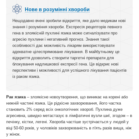
Нове в розумінні хвороби
Нещодавно вчені зробили відкриття, яке дало медикам нові
знання і розуміння хвороби. Експресія рецепторів певного
гена в злоякісній пухлині язика може сигналізувати про
агресію пухлини і негативний прогноз. Знання такої
особливості дає можливість лікарям використовувати
адекватне цілеспрямоване лікування. В майбутньому це
відкриття дозволить створити таргетні препарати для
блокування надлишкової експресії гена. Це відкриє нові
перспективи і можливості для успішного лікування пацієнтів
із раком язика.
Рак язика
– злоякісне новоутворення, що виникає на корені або
нижній частині язика. Це рідкісне захворювання, його частка
становить 2% серед всіх онкологічних хвороб. Пухлина дуже
агресивна, швидко метастазує в лімфатичні вузли шиї, згодом – в
печінку, кістки, легені. Хвороба частіше зустрічається у людей у
віці 50-60 років, у чоловіків захворюваність в п'ять разів вища, ніж
у жінок.