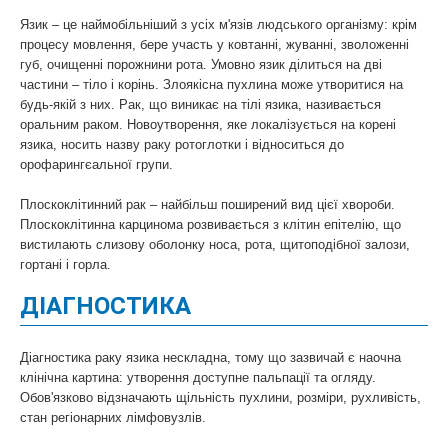
Язик – це наймобільніший з усіх м'язів людського організму: крім
процесу мовлення, бере участь у ковтанні, жуванні, зволоженні
губ, очищенні порожнини рота. Умовно язик ділиться на дві
частини – тіло і корінь. Злоякісна пухлина може утворитися на
будь-якій з них. Рак, що виникає на тілі язика, називається
оральним раком. Новоутворення, яке локалізується на корені
язика, носить назву раку ротоглотки і відноситься до
орофарингєальної групи.
Плоскоклітинний рак – найбільш поширений вид цієї хвороби.
Плоскоклітинна карцинома розвивається з клітин епітелію, що
вистилають слизову оболонку носа, рота, щитоподібної залози,
гортані і горла.
ДІАГНОСТИКА
Діагностика раку язика нескладна, тому що зазвичай є наочна
клінічна картина: утворення доступне пальпації та огляду.
Обов'язково відзначають щільність пухлини, розміри, рухливість,
стан регіонарних лімфовузлів.