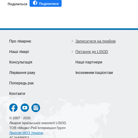
Поділитися
Поділиться
Про лікарню
Записатися на прийом
Наші лікарі
Питання до LISOD
Консультація
Наші партнери
Лікування раку
Іноземним пацієнтам
Попередь рак
Контакти
© 2007 - 2026
Лікарня ізраїльської онкології LISOD.
ТОВ «Медікс-Рей Інтернешнл Груп»
Ліцензія МОЗ України
АГ №599053