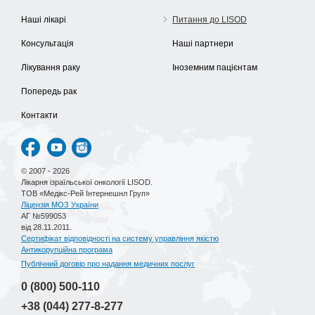
Наші лікарі
Питання до LISOD
Консультація
Наші партнери
Лікування раку
Іноземним пацієнтам
Попередь рак
Контакти
© 2007 - 2026
Лікарня ізраїльської онкології LISOD.
ТОВ «Медікс-Рей Інтернешнл Груп»
Ліцензія МОЗ України
АГ №599053
від 28.11.2011.
Сертифікат відповідності на систему управління якістю
Антикорупційна програма
Публічний договір про надання медичних послуг
0 (800)
500-110
+38 (044)
277-8-277