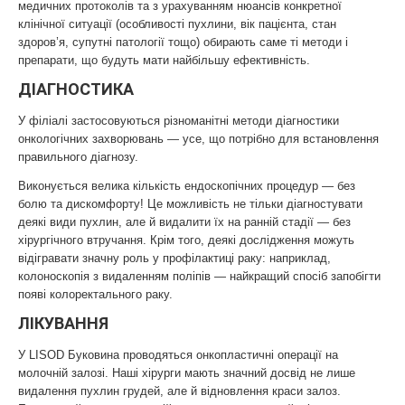
медичних протоколів та з урахуванням нюансів конкретної
клінічної ситуації (особливості пухлини, вік пацієнта, стан
здоров’я, супутні патології тощо) обирають саме ті методи і
препарати, що будуть мати найбільшу ефективність.
ДІАГНОСТИКА
У філіалі застосовуються різноманітні методи діагностики
онкологічних захворювань — усе, що потрібно для встановлення
правильного діагнозу.
Виконується велика кількість ендоскопічних процедур — без
болю та дискомфорту! Це можливість не тільки діагностувати
деякі види пухлин, але й видалити їх на ранній стадії — без
хірургічного втручання. Крім того, деякі дослідження можуть
відігравати значну роль у профілактиці раку: наприклад,
колоноскопія з видаленням поліпів — найкращий спосіб запобігти
появі колоректального раку.
ЛІКУВАННЯ
У LISOD Буковина проводяться онкопластичні операції на
молочній залозі. Наші хірурги мають значний досвід не лише
видалення пухлин грудей, але й відновлення краси залоз.