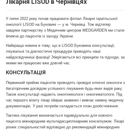
Лікарня LISOD в Чернівцях
У липні 2022 року почав працювати філіал Лікарні ізраїльської
онкології LISOD на Буковині — у м. Чернівці. Тож відтепер
завдяки партнерству з Медичним центром MEDGARDEN ми стали
ближче до пацієнтів із заходу України.
Найкраща новина в тому, що в LISOD Буковина консультації,
лікувальні та діагностичні процедури проводять наші
найдосвідченіші фахівці! Зберігаються всі принципи та підходи, за
якими ми працюємо вже довгий час.
КОНСУЛЬТАЦІЯ
Первинний прийом пацієнтів проводять провідні клінічні онкологи з
багаторічним досвідом успішного лікування будь-яких видів раку.
Також консультації надають онкогінекологи і онкогематологи. Під
час першого візиту лікар збирає анамнез і вивчає наявну медичну
документацію. У разі потреби складається план дообстеження.
Тактика лікування визначається індивідуально для кожного
пацієнта міжнародним мультидисциплінарним консиліумом. Лікарі
різних спеціальностей відповідно до рекомендацій міжнародних