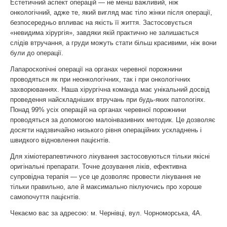
Естетичний аспект операцій — не менш важливий, ніж
онкологічний, адже те, який вигляд має тіло жінки після операції,
безпосередньо впливає на якість її життя. Застосовується
«невидима хірургія», завдяки якій практично не залишається
слідів втручання, а груди можуть стати більш красивими, ніж вони
були до операції.
Лапароскопічні операції на органах черевної порожнини
проводяться як при неонкологічних, так і при онкологічних
захворюваннях. Наша хірургічна команда має унікальний досвід
проведення найскладніших втручань при будь-яких патологіях.
Понад 99% усіх операцій на органах черевної порожнини
проводяться за допомогою малоінвазивних методик. Це дозволяє
досягти надзвичайно низького рівня операційних ускладнень і
швидкого відновлення пацієнтів.
Для хіміотерапевтичного лікування застосовуються тільки якісні
оригінальні препарати. Точне дозування ліків, ефективна
супровідна терапія — усе це дозволяє провести лікування не
тільки правильно, але й максимально піклуючись про хороше
самопочуття пацієнтів.
Чекаємо вас за адресою: м. Чернівці, вул. Чорноморська, 4А.