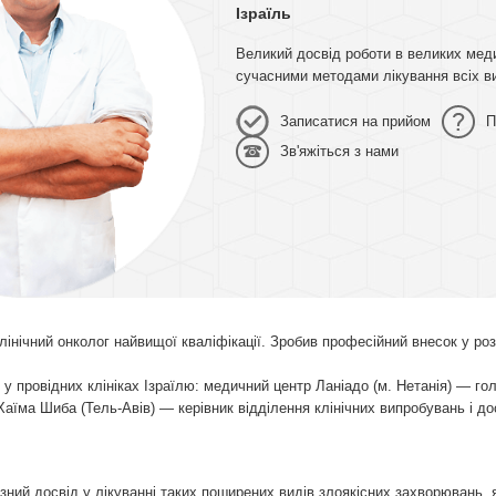
Ізраїль
Великий досвід роботи в великих меди
сучасними методами лікування всіх ви
Записатися на прийом
П
Зв'яжіться з нами
лінічний онколог найвищої кваліфікації. Зробив професійний внесок у ро
 у провідних клініках Ізраїлю: медичний центр Ланіадо (м. Нетанія) — го
Хаїма Шиба (Тель-Авів) — керівник відділення клінічних випробувань і д
зний досвід у лікуванні таких поширених видів злоякісних захворювань, я