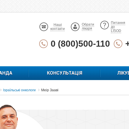
Питання
Обрати
Наші
до
лікаря
контакти
LISOD
0 (800)500-110
АНДА
КОНСУЛЬТАЦІЯ
ЛІКУ
Ізраїльські онкологи
Меір Зааві