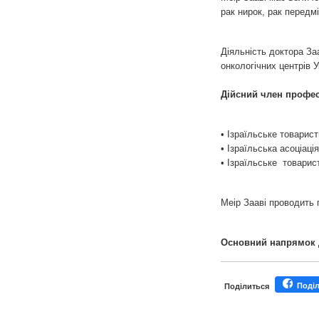
рак нирок, рак передмі
Діяльність доктора Заа
онкологічних центрів У
Дійсний член профес
• Ізраїльське товариств
• Ізраїльська асоціаці
• Ізраїльське товарис
Меір Зааві проводить 
Основний напрямок д
Поді
Поділиться