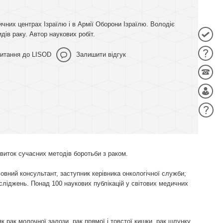
чних центрах Ізраїлю і в Армії Оборони Ізраїлю. Володіє
дів раку. Автор наукових робіт.
итання до LISOD
Залишити відгук
звиток сучасних методів боротьби з раком.
ловний консультант, заступник керівника онкологічної служби;
осліджень. Понад 100 наукових публікацій у світових медичних
к рак молочної залози, рак прямої і товстої кишки, рак шлунку,