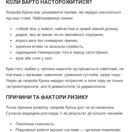
КОЛИ ВАРТО НАСТОРОЖИТИСЯ?
Хвороба Крона має різноманітні прояви, які нерідко маскуються
під інші стани. Найпоширеніші ознаки:
стійкий біль у животі, найчастіше в правій нижній ділянці;
діарея, яка не минає після звичайного лікування;
втрата ваги без очевидних причин;
хронічна втома та загальна слабкість;
підвищення температури тіла в період загострення;
кров або слиз у калі.
Крім того, майже у третини пацієнтів зустрічаються симптоми, не
пов’язані з органами травлення: ураження суглобів, шкіри тощо.
Через це хвороба Крона нерідко потрапляє в поле зору не тільки
гастроентерологів, але й ревматологів та дерматологів.
ПРИЧИНИ ТА ФАКТОРИ РИЗИКУ
Точна причина розвитку хвороби Крона досі не встановлена.
Сучасна медицина розглядає її як результат дії кількох чинників:
Генетична схильність.
Порушення роботи імунної системи — організм помилково