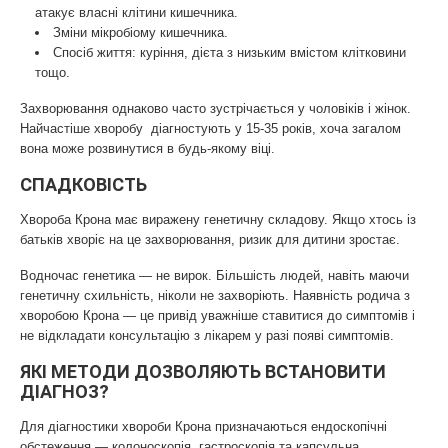
атакує власні клітини кишечника.
Зміни мікробіому кишечника.
Спосіб життя: куріння, дієта з низьким вмістом клітковини
тощо.
Захворювання однаково часто зустрічається у чоловіків і жінок.
Найчастіше хворобу діагностують у 15-35 років, хоча загалом
вона може розвинутися в будь-якому віці.
СПАДКОВІСТЬ
Хвороба Крона має виражену генетичну складову. Якщо хтось із
батьків хворіє на це захворювання, ризик для дитини зростає.
Водночас генетика — не вирок. Більшість людей, навіть маючи
генетичну схильність, ніколи не захворіють. Наявність родича з
хворобою Крона — це привід уважніше ставитися до симптомів і
не відкладати консультацію з лікарем у разі появі симптомів.
ЯКІ МЕТОДИ ДОЗВОЛЯЮТЬ ВСТАНОВИТИ
ДІАГНОЗ?
Для діагностики хвороби Крона призначаються ендоскопічні
обстеження — колоноскопія, гастроскопія та капсульна