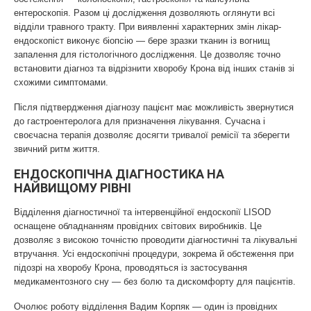
ентероскопія. Разом ці дослідження дозволяють оглянути всі
відділи травного тракту. При виявленні характерних змін лікар-
ендоскопіст виконує біопсію — бере зразки тканин із вогнищ
запалення для гістологічного дослідження. Це дозволяє точно
встановити діагноз та відрізнити хворобу Крона від інших станів зі
схожими симптомами.
Після підтвердження діагнозу пацієнт має можливість звернутися
до гастроентеролога для призначення лікування. Сучасна і
своєчасна терапія дозволяє досягти тривалої ремісії та зберегти
звичний ритм життя.
ЕНДОСКОПІЧНА ДІАГНОСТИКА НА
НАЙВИЩОМУ РІВНІ
Відділення діагностичної та інтервенційної ендоскопії LISOD
оснащене обладнанням провідних світових виробників. Це
дозволяє з високою точністю проводити діагностичні та лікувальні
втручання. Усі ендоскопічні процедури, зокрема й обстеження при
підозрі на хворобу Крона, проводяться із застосування
медикаментозного сну — без болю та дискомфорту для пацієнтів.
Очолює роботу відділення Вадим Корпяк — один із провідних