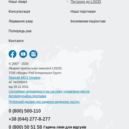
Наші лікарі
Питання до LISOD
Консультація
Наші партнери
Лікування раку
Іноземним пацієнтам
Попередь рак
Контакти
© 2007 - 2026
Лікарня ізраїльської онкології LISOD.
ТОВ «Медікс-Рей Інтернешнл Груп»
Ліцензія МОЗ України
АГ №599053
від 28.11.2011.
Сертифікат відповідності на систему управління якістю
Антикорупційна програма
Публічний договір про надання медичних послуг
0 (800)
500-110
+38 (044)
277-8-277
0 (800)
50 51 58
Гаряча лінія для відгуків