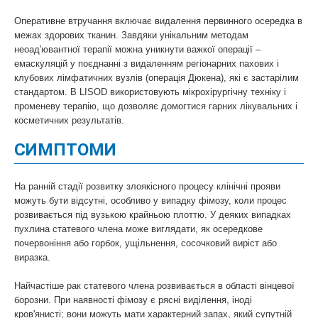
Оперативне втручання включає видалення первинного осередка в
межах здорових тканин. Завдяки унікальним методам
неоад'ювантної терапії можна уникнути важкої операції –
емаскуляцій у поєднанні з видаленням регіонарних пахових і
клубових лімфатичних вузлів (операція Дюкена), які є застарілим
стандартом. В LISOD використовують мікрохірургічну техніку і
променеву терапію, що дозволяє домогтися гарних лікувальних і
косметичних результатів.
СИМПТОМИ
На ранній стадії розвитку злоякісного процесу клінічні прояви
можуть бути відсутні, особливо у випадку фімозу, коли процес
розвивається під вузькою крайньою плоттю. У деяких випадках
пухлина статевого члена може виглядати, як осередкове
почервоніння або горбок, ущільнення, сосочковий виріст або
виразка.
Найчастіше рак статевого члена розвивається в області вінцевої
борозни. При наявності фімозу є рясні виділення, іноді
кров'янисті; вони можуть мати характерний запах, який супутній