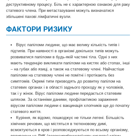
деструктивному процесу. Біль не є характерною ознакою для раку
статевого члена. При метастазуванні можуть визначатися
збільшені пахові лімфатичні вузли.
ФАКТОРИ РИЗИКУ
Вірус папіломи людини, що має велику кількість типів і
підтипів. При наявності в організмі декількох типів можуть
розвиватися папіломи в будь-якій частині тіла. Одні з них
мають тенденцію викликати папіломи на кистях або стопах, інші
– на губах або язиці, а також на статевому члені. Найчастіше
папіломи на статевому члені не помітні і протікають без
симптомів. Окремі типи призводять до розвитку папілом на
статевих органах і в області заднього проходу як у чоловіків,
так і у жінок. Вірус папіломи людини передається статевим
шляхом. За останніми даними, профілактикою зараження
вірусом папіломи людини є вакцинація хлопчиків ще до початку
статевого життя.
Куріння, як відомо, пошкоджує не тільки легені. Більшість
хімічних речовин, що містяться в тютюновому димі,
всмоктуються в кров і розповсюджуються по всьому організму,
впливаючи на ДНК (дезоксирибонуклеїнову кислоту) клітин