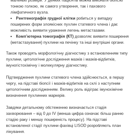
маленькі розміри. У деяких пацієнтів можна виконати біопсію
тонкою голкою, як самого утворення, так і пахового
лімфатичного вузла.
Рентгенографія грудної клітки
робиться у випадку
поширених форм злоякісних пухлин статевого члена і дає
можливість виявити ураження легень метастазами.
Комп'ютерна томографія (КТ)
дозволяє виявити поширення
(метастазування) пухлини на печінку та інші внутрішні органи.
Також проводять морфологічну діагностику з встановленням типу
пухлини, цитологічне дослідження мазків і мазків-відбитків,
імуногістохімічну і молекулярну діагностику.
Підтвердження пухлини статевого члена здійснюється, в першу
чергу, на підставі біопсії і мазків-відбитків на склі з наступним
цитологічним дослідженням. Велику роль відіграє імунохімічне
визначення пухлинних маркерів.
Завдяки детальному обстеженню визначається стадія
захворювання – від 0 до IV (менша цифра означає більш ранню
стадію раку і меншу поширеність процесу). На підставі
встановленої стадії пухлини фахівці LISOD розробляють план
лікування.