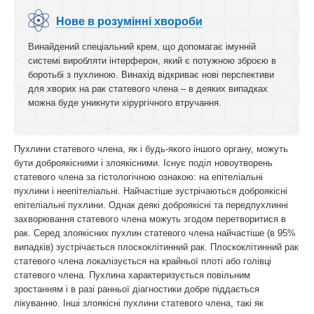
Нове в розумінні хвороби
Винайдений спеціальний крем, що допомагає імунній
системі виробляти інтерферон, який є потужною зброєю в
боротьбі з пухлиною. Винахід відкриває нові перспективи
для хворих на рак статевого члена – в деяких випадках
можна буде уникнути хірургічного втручання.
Пухлини статевого члена, як і будь-якого іншого органу, можуть
бути доброякісними і злоякісними. Існує поділ новоутворень
статевого члена за гістологічною ознакою: на епітеліальні
пухлини і неепітеліальні. Найчастіше зустрічаються доброякісні
епітеліальні пухлини. Однак деякі доброякісні та передпухлинні
захворювання статевого члена можуть згодом перетворитися в
рак. Серед злоякісних пухлин статевого члена найчастіше (в 95%
випадків) зустрічається плоскоклітинний рак. Плоскоклітинний рак
статевого члена локалізується на крайньої плоті або голівці
статевого члена. Пухлина характеризується повільним
зростанням і в разі ранньої діагностики добре піддається
лікуванню. Інші злоякісні пухлини статевого члена, такі як