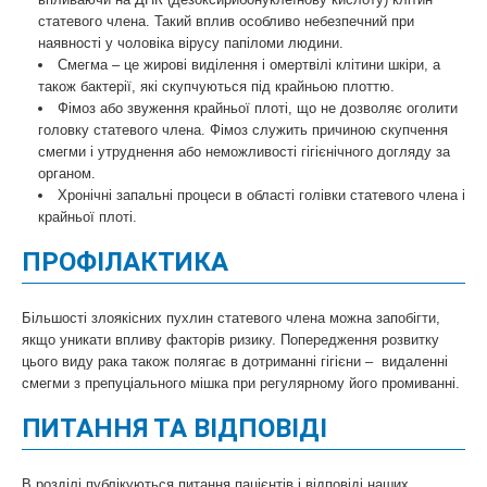
статевого члена. Такий вплив особливо небезпечний при
наявності у чоловіка вірусу папіломи людини.
Смегма – це жирові виділення і омертвілі клітини шкіри, а
також бактерії, які скупчуються під крайньою плоттю.
Фімоз або звуження крайньої плоті, що не дозволяє оголити
головку статевого члена. Фімоз служить причиною скупчення
смегми і утруднення або неможливості гігієнічного догляду за
органом.
Хронічні запальні процеси в області голівки статевого члена і
крайньої плоті.
ПРОФІЛАКТИКА
Більшості злоякісних пухлин статевого члена можна запобігти,
якщо уникати впливу факторів ризику. Попередження розвитку
цього виду рака також полягає в дотриманні гігієни – видаленні
смегми з препуціального мішка при регулярному його промиванні.
ПИТАННЯ ТА ВІДПОВІДІ
В розділі публікуються питання пацієнтів і відповіді наших