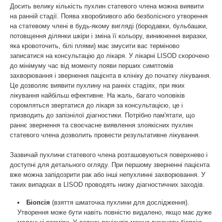
Досить велику кількість пухлин статевого члена можна виявити
на ранній стадії. Поява хворобливого або безболісного утворення
на статевому члені в будь-якому вигляді (бородавки, бульбашки,
потовщення ділянки шкіри і зміна її кольору, виникнення виразки,
яка кровоточить, білі плями) має змусити вас терміново
записатися на консультацію до лікаря. У лікарні LISOD скорочено
до мінімуму час від моменту появи перших симптомів
захворювання і звернення пацієнта в клініку до початку лікування.
Це дозволяє виявити пухлину на ранніх стадіях, при яких
лікування найбільш ефективне. На жаль, багато чоловіків
соромляться звертатися до лікаря за консультацією, це і
призводить до запізнілої діагностики. Потрібно пам'ятати, що
раннє звернення та своєчасне виявлення злоякісних пухлин
статевого члена дозволить провести результативне лікування.
Зазвичай пухлини статевого члена розташовуються поверхнево і
доступні для детального огляду. При першому зверненні пацієнта
вже можна запідозрити рак або інші непухлинні захворювання. У
таких випадках в LISOD проводять низку діагностичних заходів.
Біопсія
(взяття шматочка пухлини для дослідження).
Утворення може бути навіть повністю видалено, якщо має дуже