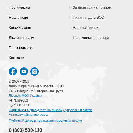
Про лікарню
Записатися на прийом
Наші лікарі
Питання до LISOD
Консультація
Наші партнери
Лікування раку
Іноземним пацієнтам
Попередь рак
Контакти
© 2007 - 2026
Лікарня ізраїльської онкології LISOD.
ТОВ «Медікс-Рей Інтернешнл Груп»
Ліцензія МОЗ України
АГ №599053
від 28.11.2011.
Сертифікат відповідності на систему управління якістю
Антикорупційна програма
Публічний договір про надання медичних послуг
0 (800)
500-110