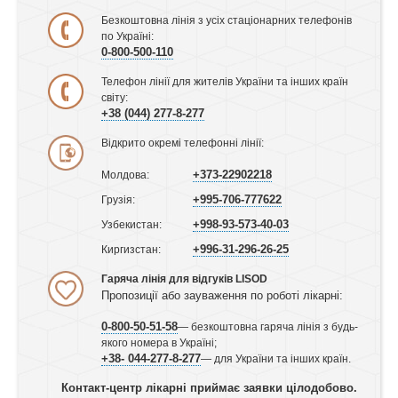
Безкоштовна лінія з усіх стаціонарних телефонів
по Україні:
0-800-500-110
Телефон лінії для жителів України та інших країн
світу:
+38 (044) 277-8-277
Відкрито окремі телефонні лінії:
+373-22902218
Молдова:
+995-706-777622
Грузія:
+998-93-573-40-03
Узбекистан:
+996-31-296-26-25
Киргизстан:
Гаряча лінія для відгуків LISOD
Пропозиції або зауваження по роботі лікарні:
0-800-50-51-58
— безкоштовна гаряча лінія з будь-
якого номера в Україні;
+38- 044-277-8-277
— для України та інших країн.
Контакт-центр лікарні приймає заявки цілодобово.