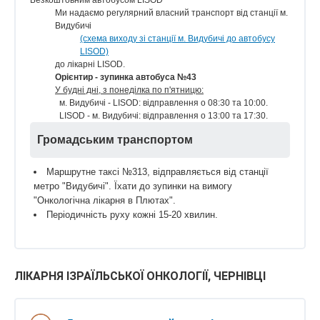
Безкоштовним автобусом LISOD
Ми надаємо регулярний власний транспорт від станції м.
Видубичі
(схема виходу зі станції м. Видубичі до автобусу
LISOD)
до лікарні LISOD.
Орієнтир - зупинка автобуса №43
У будні дні, з понеділка по п'ятницю:
м. Видубичі - LISOD: відправлення о 08:30 та 10:00.
LISOD - м. Видубичі: відправлення о 13:00 та 17:30.
Громадським транспортом
Маршрутне таксі №313, відправляється від станції
метро "Видубичі". Їхати до зупинки на вимогу
"Онкологічна лікарня в Плютах".
Періодичність руху кожні 15-20 хвилин.
ЛІКАРНЯ ІЗРАЇЛЬСЬКОЇ ОНКОЛОГІЇ, ЧЕРНІВЦІ