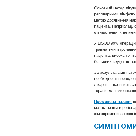
Основний метод ліку
регіонарними лімфовуз
метою досягнення макс
пацієнта. Наприклад, 
є видалення їх не менш
У LISOD 99% операцій
травматичні втручання
пацієнта, висока точн
больових відчуттів то
За результатами гісто
необхідності проведе
лікарні — наявність сп
терапія для зменшення
Променева терапія
не
метастазами в регіона
хімієпроменева терапія
СИМПТОМИ