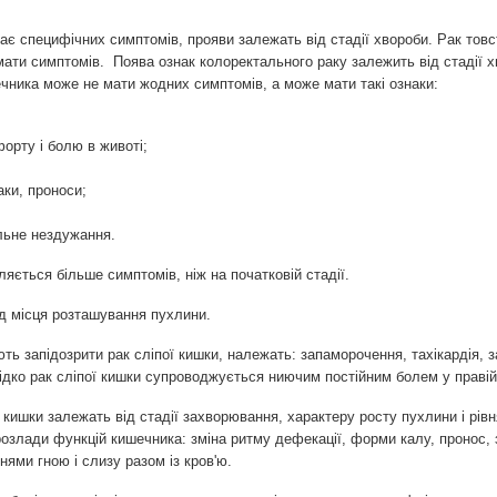
ає специфічних симптомів, прояви залежать від стадії хвороби. Рак товс
ати симптомів. Поява ознак колоректального раку залежить від стадії х
чника може не мати жодних симптомів, а може мати такі ознаки:
орту і болю в животі;
аки, проноси;
льне нездужання.
ляється більше симптомів, ніж на початковій стадії.
д місця розташування пухлини.
ть запідозрити рак сліпої кишки, належать: запаморочення, тахікардія, за
ідко рак сліпої кишки супроводжується ниючим постійним болем у правій
кишки залежать від стадії захворювання, характеру росту пухлини і рівня
розлади функцій кишечника: зміна ритму дефекації, форми калу, пронос, з
ями гною і слизу разом із кров'ю.