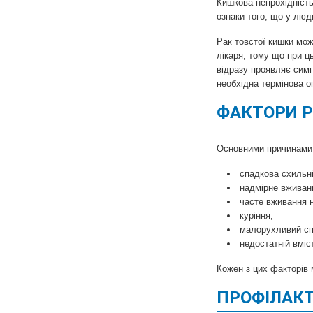
Кишкова непрохідність,
ознаки того, що у люд
Рак товстої кишки мож
лікаря, тому що при ц
відразу проявляє симп
необхідна термінова о
ФАКТОРИ 
Основними причинами 
спадкова схильні
надмірне вживанн
часте вживання н
куріння;
малорухливий сп
недостатній вміст
Кожен з цих факторів 
ПРОФІЛАКТ