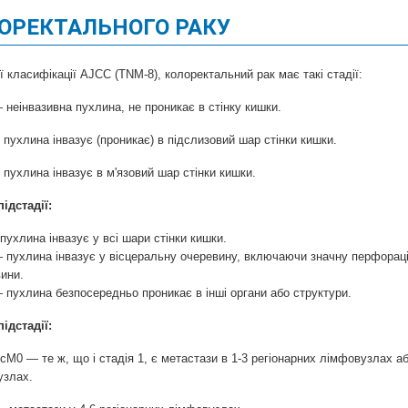
ЛОРЕКТАЛЬНОГО РАКУ
ї класифікації AJCC (TNM-8), колоректальний рак має такі стадії:
еінвазивна пухлина, не проникає в стінку кишки.
хлина інвазує (проникає) в підслизовий шар стінки кишки.
хлина інвазує в м'язовий шар стінки кишки.
підстадії:
хлина інвазує у всі шари стінки кишки.
пухлина інвазує у вісцеральну очеревину, включаючи значну перфорацію
вини.
пухлина безпосередньо проникає в інші органи або структури.
підстадії:
M0 — те ж, що і стадія 1, є метастази в 1-3 регіонарних лімфовузлах аб
узлах.