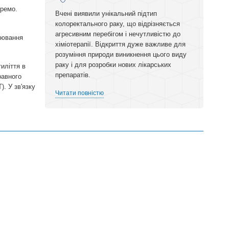
кремо.
Вчені виявили унікальний підтип
колоректального раку, що відрізняється
агресивним перебігом і нечутливістю до
рювання
хіміотерапії. Відкриття дуже важливе для
розуміння природи виникнення цього виду
раку і для розробки нових лікарських
иліття в
препаратів.
равного
. У зв'язку
Читати повністю