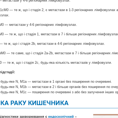
тази у 4-6 регіонарних лімфовузлах.
cM0 — те ж, що і стадія 2, є метастази в 1-3 регіонарних лімфовузлах а
узлах.
тастази у 4-6 регіонарних лімфовузлах.
, що і стадія 1, метастази в 7 і більше регіонарних лімфовузлах
те ж, що і стадія 2b, метастази в 4-6 регіонарних лімфовузлах.
саме, що і стадія 2a-2b, метастази в 7 і більше регіонарних лім
 що і стадія 2с, будь-яка кількість метастазів у лімфовузли.
підстадії:
 будь-яке N, M1a — метастази в 1 органі без поширення по очеревині.
 будь-яке N, M1b — метастази в 2 і більше органів без поширення по очер
 будь-яке N, M1c — поширення по очеревині з або без залучення інших ор
КА РАКУ КИШЕЧНИКА
іагностики захворювання є
ендоскопічний
–