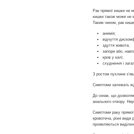
Рак прямої кишки не м
кишки також може не м
Таким чином, рак кише
анемія;
відчуття дискомф
здуття живота;
запори або, навп
кров у калі;
схуднення і зага
З ростом пухлини з’яв
Симптоми залежать ві
До ознак, що дозволяю
анального отвору. Нер
Симптоми раку прямої 
кровотеча, різні види 
проявляються виділенн