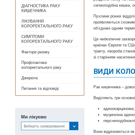
сигмоподібна кишка, о
ДІАГНОСТИКА РАКУ
КИШЕЧНИКА
Пухлини різних відділі
ЛІКУВАННЯ
проявляються схожими
КОЛОРЕКТАЛЬНОГО РАКУ
об’єднані одним термі
СИМПТОМИ
Це небезпечне захворю
КОЛОРЕКТАЛЬНОГО РАКУ
країнах Європи та СШ
тракту, хвороба стано
Фактори ризику
зі старінням населенн
Профілактика
колоректального раку
ВИДИ КОЛО
Джерела
Рак кишечника – довол
Питання та відповіді
Виділяють три основні 
аденокарцинома;
муцинозна адено
Ми лікуємо
перснеподібнокл
Виберіть захворювання
Вони відрізняються як 