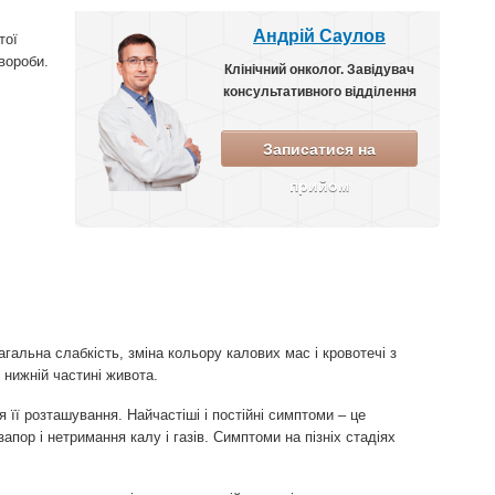
Андрій Саулов
тої
вороби.
Клінічний онколог. Завідувач
консультативного відділення
Записатися на
прийом
гальна слабкість, зміна кольору калових мас і кровотечі з
 нижній частині живота.
 її розташування. Найчастіші і постійні симптоми – це
апор і нетримання калу і газів. Симптоми на пізніх стадіях