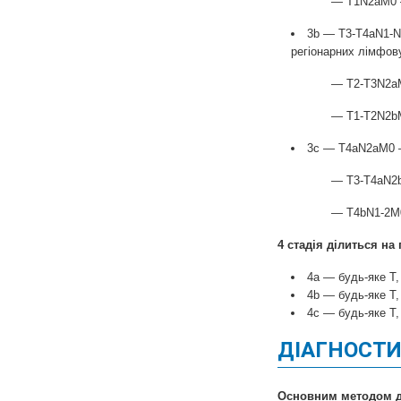
— T1N2aM0 – метас
3b — T3-T4aN1-N1
регіонарних лімфов
— T2-T3N2aM0 — ме
— T1-T2N2bM0 — те ж
3c — T4aN2aM0 — 
— T3-T4aN2bM0 — те 
— T4bN1-2M0 — те ж,
4 стадія ділиться на 
4а — будь-яке T,
4b — будь-яке T,
4с — будь-яке T,
ДІАГНОСТИ
Основним методом д