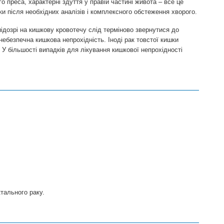
о преса, характерні здуття у правій частині живота – все це
и після необхідних аналізів і комплексного обстеження хворого.
ідозрі на кишкову кровотечу слід терміново звернутися до
ебезпечна кишкова непрохідність. Іноді рак товстої кишки
 У більшості випадків для лікування кишкової непрохідності
ктального раку.