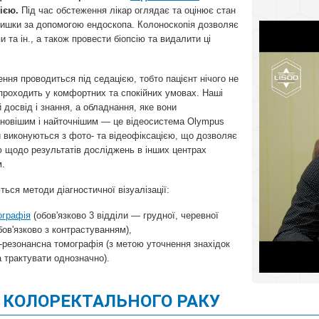
ією.
Під час обстеження лікар оглядає та оцінює стан
кишки за допомогою ендоскопа. Колоноскопія дозволяє
и та ін., а також провести біопсію та видалити ці
ння проводиться під седацією, тобто пацієнт нічого не
 проходить у комфортних та спокійних умовах. Наші
 досвід і знання, а обладнання, яке вони
йновішим і найточнішим — це відеосистема Olympus
и виконуються з фото- та відеофіксацією, що дозволяє
ю щодо результатів досліджень в інших центрах
м.
ься методи діагностичної візуалізації:
ографія
(обов'язково 3 відділи — грудної, черевної
бов'язково з контрастуванням),
о-резонансна томографія (з метою уточнення знахідок
а трактувати однозначно).
 КОЛОРЕКТАЛЬНОГО РАКУ