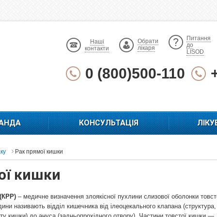
Питання
Обрати
Наші
до
лікаря
контакти
LISOD
0 (800)500-110
АНДА
КОНСУЛЬТАЦІЯ
ЛІКУ
аку
Рак прямої кишки
ої кишки
 (КРР)
– медичне визначення злоякісної пухлини слизової оболонки товст
ини називають відділ кишечника від ілеоцекального клапана (структура
сту кишки) до ануса (задньопрохідного отвору). Частини товстої кишки —