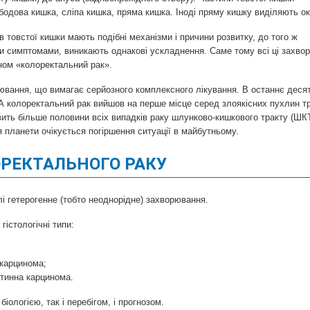
бодова кишка, сліпа кишка, пряма кишка. Іноді пряму кишку виділяють о
в товстої кишки мають подібні механізми і причини розвитку, до того ж
 симптомами, виникають однакові ускладнення. Саме тому всі ці захво
ном «колоректальний рак».
вання, що вимагає серйозного комплексного лікування. В останнє десят
А колоректальний рак вийшов на перше місце серед злоякісних пухлин т
вить більше половини всіх випадків раку шлунково-кишкового тракту (ШКТ)
я планети очікується погіршення ситуації в майбутньому.
РЕКТАЛЬНОГО РАКУ
і гетерогенне (тобто неоднорідне) захворювання.
гістологічні типи:
карцинома;
ітинна карцинома.
біологією, так і перебігом, і прогнозом.