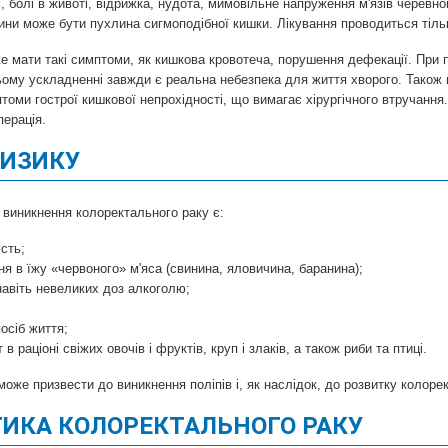
 болі в животі, відрижка, нудота, мимовільне напруження м'язів черевног
ини може бути пухлина сигмоподібної кишки. Лікування проводиться тільк
е мати такі симптоми, як кишкова кровотеча, порушення дефекації. При п
ьому ускладненні завжди є реальна небезпека для життя хворого. Також н
томи гострої кишкової непрохідності, що вимагає хірургічного втручання.
перація.
РИЗИКУ
виникнення колоректального раку є:
сть;
я в їжу «червоного» м'яса (свинина, яловичина, баранина);
авіть невеликих доз алкоголю;
осіб життя;
 в раціоні свіжих овочів і фруктів, круп і злаків, а також риби та птиці.
може призвести до виникнення поліпів і, як наслідок, до розвитку колоре
ИКА КОЛОРЕКТАЛЬНОГО РАКУ