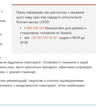
 з
Повну інформацію про діагностику і лікування
цього виду раку вам нададуть консультанти
злів
Контакт-центру LISOD:
0-800-500-110
(безкоштовно для дзвінків зі
стаціонарних телефонів по Україні)
но
або
+38 044 520 94 00
- щодня з 08:00 до
я
20:00.
ня
о
сне відділення хіміотерапії. Особливості лікування в нашій
ння ліків, якісні оригінальні препарати, ефективна супровідна
ма, є денний стаціонар).
них рекомендацій, пацієнтам із клінічно підтвердженими
чинати з неоад'ювантної хіміотерапії, потім комбінована