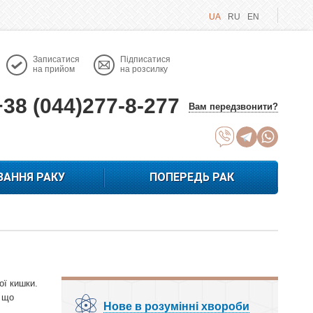
UA
RU
EN
Записатися
Підписатися
на прийом
на розсилку
+38 (044)277-8-277
Вам передзвонити?
ВАННЯ РАКУ
ПОПЕРЕДЬ РАК
ої кишки.
, що
Нове в розумінні хвороби