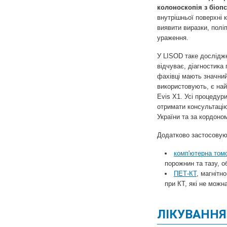
колоноскопія з біопс
внутрішньої поверхні 
виявити виразки, поліп
ураження.
У LISOD таке дослідже
відчуває, діагностика
фахівці мають значний
використовують, є на
Evis X1. Усі процедур
отримати консультаці
України та за кордоно
Додатково застосовуют
комп'ютерна том
порожнин та тазу, о
ПЕТ-КТ
, магнітн
при КТ, які не можн
ЛІКУВАННЯ