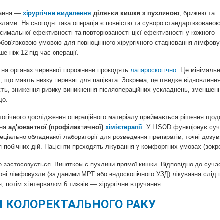
вання —
хірургічне видалення
ділянки кишки з пухлиною
, брижею та
лами. На сьогодні така операція є повністю та суворо стандартизованою
имальної ефективності та повторюваності цієї ефективності у кожного
обов'язковою умовою для повноцінного хірургічного стадіювання лімфову
е ніж 12 під час операції.
 на органах черевної порожнини проводять
лапароскопічно
. Це мінімаль
, що мають низку переваг для пацієнта. Зокрема, це швидке відновленн
ість, зниження ризику виникнення післяопераційних ускладнень, зменшен
що.
логічного дослідження операційного матеріалу приймається рішення щод
ння
ад'ювантної (профілактичної)
хімієтерапії
. У LISOD функціонує суча
еціально обладнаної лабораторії для розведення препаратів, точні дозува
 побічних дій. Пацієнти проходять лікування у комфортних умовах (зокре
 застосовується. Винятком є пухлини прямої кишки. Відповідно до сучас
рні лімфовузли (за даними МРТ або ендоскопічного УЗД) лікування слід по
, потім з інтервалом 6 тижнів — хірургічне втручання.
 КОЛОРЕКТАЛЬНОГО РАКУ