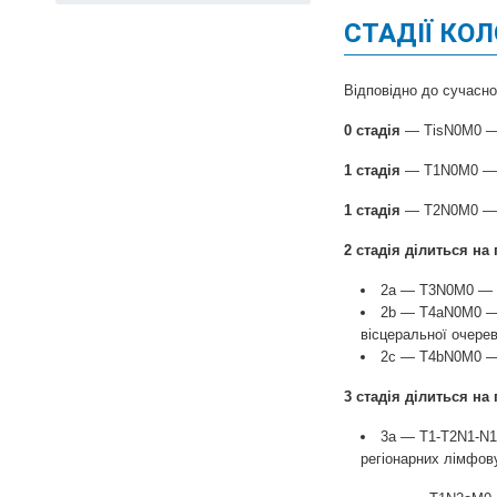
СТАДІЇ КО
Відповідно до сучасно
0 стадія
— TisN0M0 — н
1 стадія
— T1N0M0 — пу
1 стадія
— T2N0M0 — пу
2 стадія ділиться на 
2а — T3N0M0 — пу
2b — T4aN0M0 — 
вісцеральної очере
2c — T4bN0M0 — 
3 стадія ділиться на 
3а — T1-T2N1-N1c
регіонарних лімфов