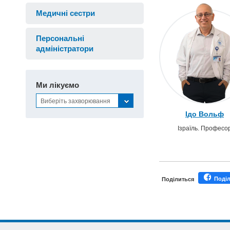
Медичні сестри
Персональні
адміністратори
Ми лікуємо
Виберіть захворювання
Ідо Вольф
Ізраїль. Професо
Поді
Поділиться