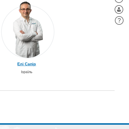
Елі Сапір
Ізраїль