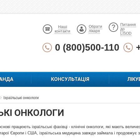
Питання
Обрати
Наші
до
лікаря
контакти
LISOD
0 (800)500-110
АНДА
КОНСУЛЬТАЦІЯ
ЛІКУ
Ізраїльські онкологи
ЬКІ ОНКОЛОГИ
 основі працюють ізраїльські фахівці - клінічні онкологи, які мають величе
старої Європи і США, ізраїльська медицина завжди займала і продовжує з