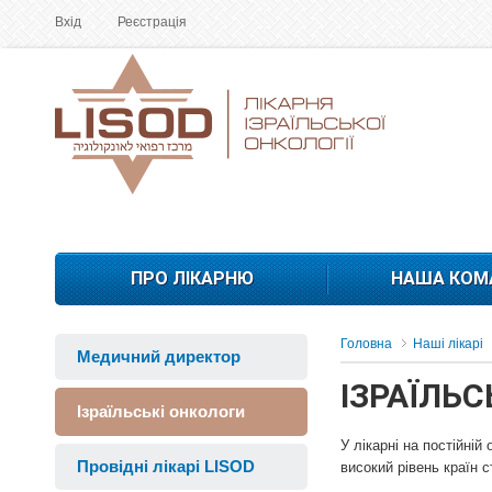
Вхід
Реєстрація
ПРО ЛІКАРНЮ
НАША КОМ
Головна
Наші лікарі
Медичний директор
ІЗРАЇЛЬС
Ізраїльські онкологи
У лікарні на постійній
Провідні лікарі LISOD
високий рівень країн 