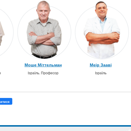
Моше Міттельман
Меір Зааві
р
Ізраїль. Професор
Ізраїль
литися