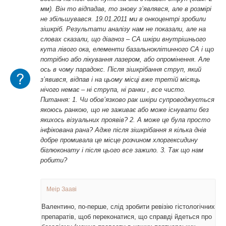
мм). Він то відпадав, то знову з’являвся, але в розмірі
не збільшувався. 19.01.2011 ми в онкоцентрі зробили
зішкріб. Результати аналізу нам не показали, але на
словах сказали, що діагноз – СА шкіри внутрішнього
кута лівого ока, елементи базальноклітинного СА і що
потрібно або лікування лазером, або опромінення. Але
ось в чому парадокс. Після зішкрібання струп, який
з’явився, відпав і на цьому місці вже третій місяць
нічого немає – ні струпа, ні ранки , все чисто.
Питання: 1. Чи обов’язково рак шкіри супроводжується
якоюсь ранкою, що не заживає або може існувати без
якихось візуальних проявів? 2. А може це була просто
інфікована рана? Адже після зішкрібання я кілька днів
добре промивала це місце розчином хлоргексидину
біглюконату і після цього все зажило. 3. Так що нам
робити?
Меір Зааві
Валентино, по-перше, слід зробити ревізію гістологічних
препаратів, щоб переконатися, що справді йдеться про