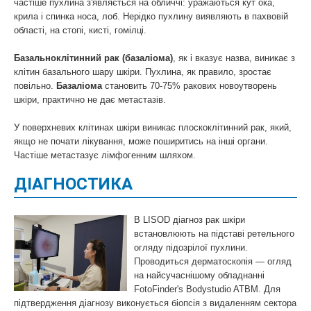
частіше пухлина з'являється на обличчі: уражаються кут ока,
крила і спинка носа, лоб. Нерідко пухлину виявляють в пахвовій
області, на стопі, кисті, гомілці.
Базальноклітинний рак (базаліома)
, як і вказує назва, виникає з
клітин базального шару шкіри. Пухлина, як правило, зростає
повільно.
Базаліома
становить 70-75% ракових новоутворень
шкіри, практично не дає метастазів.
У поверхневих клітинах шкіри виникає плоскоклітинний рак, який,
якщо не почати лікування, може поширитись на інші органи.
Частіше метастазує лімфогенним шляхом.
ДІАГНОСТИКА
В LISOD діагноз рак шкіри
встановлюють на підставі ретельного
огляду підозрілої пухлини.
Проводиться дерматоскопія — огляд
на найсучаснішому обладнанні
FotoFinder's Bodystudio ATBM. Для
підтвердження діагнозу виконується біопсія з видаленням сектора