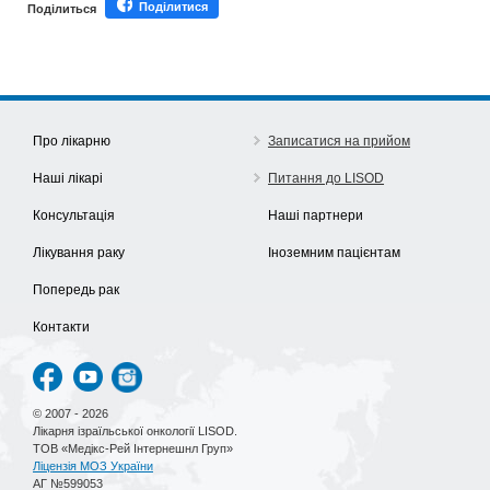
Поділитися
Поділиться
Про лікарню
Записатися на прийом
Наші лікарі
Питання до LISOD
Консультація
Наші партнери
Лікування раку
Іноземним пацієнтам
Попередь рак
Контакти
© 2007 - 2026
Лікарня ізраїльської онкології LISOD.
ТОВ «Медікс-Рей Інтернешнл Груп»
Ліцензія МОЗ України
АГ №599053