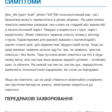
СИМПТОМИ
[doc_tile type="start" photo="left"]Як плоскоклітинний рак, так і
базаліома можуть проявлятися в різних формах. На шкірі можна
помітити невелике узвишшя, яке схоже на гладкий або зернистий,
а інколи восковий наріст. Нерідко утворюється струп, наріст
кровоточить. Може з'явитися червона пласка пляма у вигляді
струпа. Характерними для ракової виразки є валикоподібні,
підняті пласкі краї, дно виразки має брудно-сірий колір. Іноді на
шкірі виникає червоне щільне здуття, яке, як правило, зростає
повільно і без болю. Така пухлина може з'явитися на тілі в будь-
якому місці, але частіше вона вражає відкриті ділянки – особливо
шию та обличчя. На нижній частині ніг, кистях рук, передпліччях
виявляють плоскоклітинні карциноми, які схожі на бородавки.
Якщо ви помітили, що на шкірі з'явилося незвичайне утворення,
яке протягом місяця не зникло, обов'язково зверніться до
онколога.
ПЕРЕДРАКОВІ ЗАХВОРЮВАННЯ