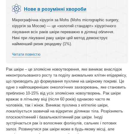
Нове в розумінні хвороби
Мікрографічна хірургія за Mohs (Mohs micrographic surgery,
хірургія за Мосом) — це «золотий стандарт» хірургічного
лікування всіх раків шкіри переважно в ділянці обличчя.
Нині при лікуванні раку шкіри цей метод демонструє
найменший ризик рецидиву (1%).
Читати повністю
Рак шкіри – це злоякісне новоутворення, яке виникає внаслідок
неконтрольованого росту та поділу аномальних клітин епідермісу,
що призводить до формування пухлини на шкірному покриві. Це
одне з найпоширеніших онкологічних захворювань, яке становить
приблизно 10-15% від усіх злоякісних новоутворень. Рак шкіри
вражає в літньому віці (після 60 років) однаково часто як
чоловіків, так і жінок. Виникає пухлина з епітелію шкіри,
локалізується зазвичай на відкритих ділянках тіла. Розрізняють
плоскоклітинний і базальноклітинний рак шкіри. Іноді
зустрічається рак із волосяних фолікулів, сальних і потових
залоз. Розвинутися рак шкіри може в будь-якому місці, але