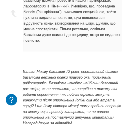
базаліому (можна провести в наших партнерських
лабораторіях в Німеччині). Ймовірно, що, проведена
біопсія ("зішкрібання"), виявилася ексцизійною, тобто
пухлина видалена повністю, цим пояснюється
відсутність ознак захворювання на шкірі. Думаю, що
можна спостерігати. Тільки ретельно, оскільки
базаліоми дуже схильні до рецидиву, якщо не видалені
повністю.
Вітаю! Моєму батькові 72 роки, поставлений діагноз
базаліома верхньої повіки правого ока, призначили
радіотерапію. Базаліома начебто найбільш безпечний
рак шкіри, як ви вважаєте, чи потрібно в такому віці
робити опромінення і які побічні ефекти можуть
виникнути після опромінення (опіки ока або втрата
зору)? І ще йому півтора місяці тому зробили операцію
на лівому оці з приводу катаракти, чи не вплине
опромінення на поставлений штучний кришталик?
Наперед дякую за відповідь!