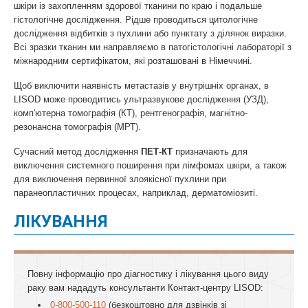
шкіри із захопленням здорової тканини по краю і подальше
гістологічне дослідження. Рідше проводиться цитологічне
дослідження відбитків з пухлини або пунктату з ділянок виразки.
Всі зразки тканин ми направляємо в патогістологічні лабораторії з
міжнародним сертифікатом, які розташовані в Німеччині.
Щоб виключити наявність метастазів у внутрішніх органах, в
LISOD може проводитись ультразвукове дослідження (УЗД),
комп'ютерна томографія (КТ), рентгенографія, магнітно-
резонансна томографія (МРТ).
Сучасний метод дослідження
ПЕТ-КТ
призначають для
виключення системного поширення при лімфомах шкіри, а також
для виключення первинної злоякісної пухлини при
паранеопластичних процесах, наприклад, дерматоміозиті.
ЛІКУВАННЯ
Повну інформацію про діагностику і лікування цього виду
раку вам нададуть консультанти Контакт-центру LISOD:
0-800-500-110
(безкоштовно для дзвінків зі