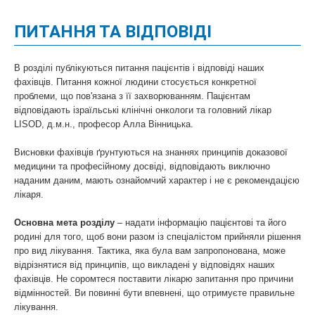
ПИТАННЯ ТА ВІДПОВІДІ
В розділі публікуються питання пацієнтів і відповіді наших
фахівців. Питання кожної людини стосується конкретної
проблеми, що пов'язана з її захворюванням. Пацієнтам
відповідають ізраїльські клінічні онкологи та головний лікар
LISOD, д.м.н., професор Алла Вінницька.
Висновки фахівців ґрунтуються на знаннях принципів доказової
медицини та професійному досвіді, відповідають виключно
наданим даним, мають ознайомчий характер і не є рекомендацією
лікаря.
Основна мета розділу
– надати інформацію пацієнтові та його
родині для того, щоб вони разом із спеціалістом прийняли рішення
про вид лікування. Тактика, яка була вам запропонована, може
відрізнятися від принципів, що викладені у відповідях наших
фахівців. Не соромтеся поставити лікарю запитання про причини
відмінностей. Ви повинні бути впевнені, що отримуєте правильне
лікування.