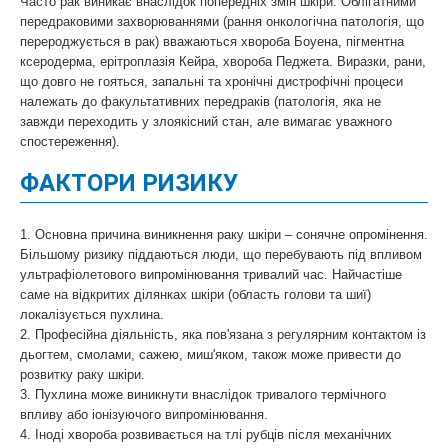
Часто рак виникає внаслідок попередніх змін шкіри. Облігатними
передраковими захворюваннями (рання онкологічна патологія, що
перероджується в рак) вважаються хвороба Боуена, пігментна
ксеродерма, ерітроплазія Кейра, хвороба Педжета. Виразки, рани,
що довго не гояться, запальні та хронічні дистрофічні процеси
належать до факультативних передраків (патологія, яка не
завжди переходить у злоякісний стан, але вимагає уважного
спостереження).
ФАКТОРИ РИЗИКУ
1. Основна причина виникнення раку шкіри – сонячне опромінення.
Більшому ризику піддаються люди, що перебувають під впливом
ультрафіолетового випромінювання тривалий час. Найчастіше
саме на відкритих ділянках шкіри (область голови та шиї)
локалізується пухлина.
2. Професійна діяльність, яка пов'язана з регулярним контактом із
дьогтем, смолами, сажею, миш'яком, також може привести до
розвитку раку шкіри.
3. Пухлина може виникнути внаслідок тривалого термічного
впливу або іонізуючого випромінювання.
4. Іноді хвороба розвивається на тлі рубців після механічних