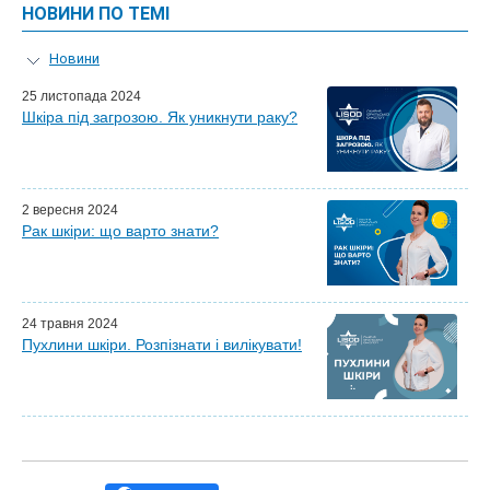
НОВИНИ ПО ТЕМІ
Новини
Персональний гід
25 листопада 2024
Шкіра під загрозою. Як уникнути раку?
Віртуальний тур
Майстер-класи для лікарів
Майстер-класи в LISOD
Почесні гості
2 вересня 2024
Ефіри LISOD-онлайн
Рак шкіри: що варто знати?
Партнери LISOD
24 травня 2024
Пухлини шкіри. Розпізнати і вилікувати!