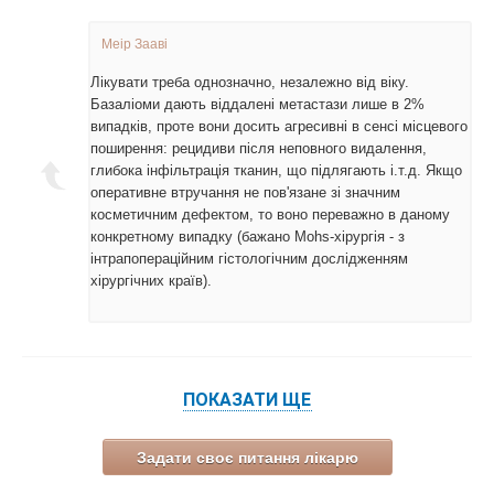
Меір Зааві
Лікувати треба однозначно, незалежно від віку.
Базаліоми дають віддалені метастази лише в 2%
випадків, проте вони досить агресивні в сенсі місцевого
поширення: рецидиви після неповного видалення,
глибока інфільтрація тканин, що підлягають і.т.д. Якщо
оперативне втручання не пов'язане зі значним
косметичним дефектом, то воно переважно в даному
конкретному випадку (бажано Mohs-хірургія - з
інтрапопераційним гістологічним дослідженням
хірургічних країв).
ПОКАЗАТИ ЩЕ
Задати своє питання лікарю