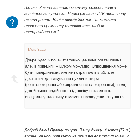
Вітаю. У мене виявили базаліому нижньої повіки,
зовнішнього кута ока. Через рік після ДТК вона знову
почала рости. Нині її розмір 3х3 мм. Чи можливо
провести променеву терапію так, щоб не
постраждало око?
Меір Зааві
Добре було б побачити точно, де вона розташована,
але, в принципі, – цілком можливо. Опромінення може
бути поверхневим, яке не потрапляє вглиб, але
достатнім для лікування пухлини шкіри
(рентгенотерапія або опромінення електронами), іноді,
для більшої надійності, під повіку вставляють
спеціальну пластину в момент проведення лікування.
Добрий день! Прагну почути Вашу думку. У мами (72 р.)
восени на носі біля куточка ока з’явився струп (діам. 2