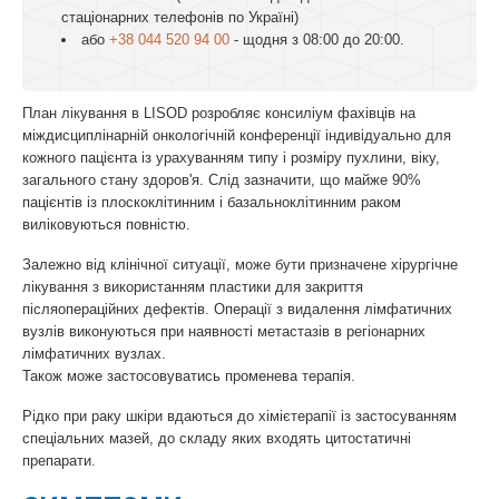
стаціонарних телефонів по Україні)
або
+38 044 520 94 00
- щодня з 08:00 до 20:00.
План лікування в LISOD розробляє консиліум фахівців на
міждисциплінарній онкологічній конференції індивідуально для
кожного пацієнта із урахуванням типу і розміру пухлини, віку,
загального стану здоров'я. Слід зазначити, що майже 90%
пацієнтів із плоскоклітинним і базальноклітинним раком
виліковуються повністю.
Залежно від клінічної ситуації, може бути призначене хірургічне
лікування з використанням пластики для закриття
післяопераційних дефектів. Операції з видалення лімфатичних
вузлів виконуються при наявності метастазів в регіонарних
лімфатичних вузлах.
Також може застосовуватись променева терапія.
Рідко при раку шкіри вдаються до хімієтерапії із застосуванням
спеціальних мазей, до складу яких входять цитостатичні
препарати.