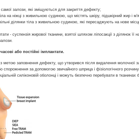
з самої залози, які зміщуються для закриття дефекту;
 тіла на ніжці з живильною судиною, що містять шкіру, підшкірний жир і м'
вільні ділянки тіла з живильною судиною, які пересаджують на нове міс
тати - суспензія жирової тканини, взятої шляхом ліпосакції з ділянок її 
залози.
часові або постійні імплантати.
 з метою заповнення дефекту, що утворився після видалення молочної за
 спорожнення за допомогою звичайного шприца і фізіологічного розчину. 
ціальній силіконовій оболонці і можуть безпечно перебувати в тканинах б