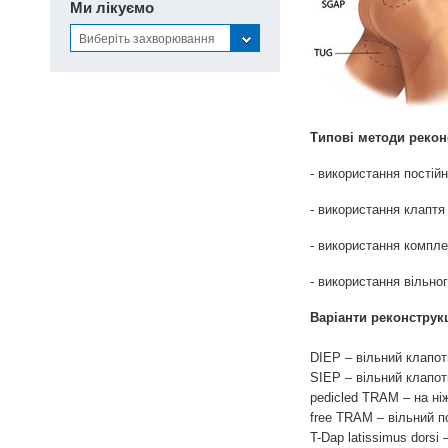
Ми лікуємо
Виберіть захворювання
Типові методи рекон
- використання постій
- використання клаптя
- використання комплек
- використання вільног
Варіанти реконструкц
DIEP – вільний клапоть
SIEP – вільний клапоть
pedicled TRAM – на ні
free TRAM – вільний п
T-Dap latissimus dorsi