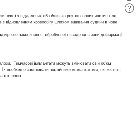
язи, взяті з віддалених або близько розташованих частин тіла;
це з відновленням кровообігу шляхом вшивання судини в нове
надмірного накопичення, обробленої і введеної в зони деформації
лози. Тимчасові імплантати можуть змінювати свій об'єм
Їх необхідно замінювати постійними імплантатами, які містять
агато років.