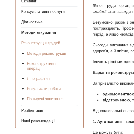
Скринінг
Жіночі груди - орган,
Консультативні послуги
слабкої статі завжди 
Діагностика
Безумовно, разом з он
постраждають. Профе
Методи лікування
підхід, а якщо необхі
Реконструкція грудей
Сьогодні виконання ві
здоров'я, а й якісне, 
Методи реконструкції
Існують різні методи р
Реконструктивні
операції
Варіанти реконструкц
Ліпографтинг
За тривалістю виконан
Результати роботи
одномоментно
Поширені запитання
відстроченою
, 
Реабілітація
Відновлювальні операц
Наші рекомендації
1. Аутотканини – вла
Це можуть бути: