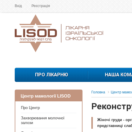
Вхід
Реєстрація
ПРО ЛІКАРНЮ
НАША КОМ
Головна
Центр мамол
Центр мамології LISOD
Реконстр
Про Центр
Захворювання молочної
Жіночі груди - ор
залози
представниці сла