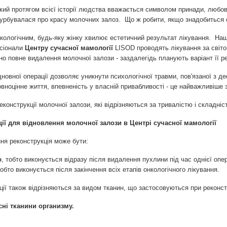
 який протягом всієї історії людства вважається символом принади, любо
турбувалася про красу молочних залоз. Що ж робити, якщо знадобиться 
кологічним, будь-яку жінку хвилює естетичний результат лікування. Наші п
сіонали
Центру сучасної мамології
LISOD проводять лікування за світ
дно повне видалення молочної залози - заздалегідь планують варіант її ре
дновної операції дозволяє уникнути психологічної травми, пов'язаної з 
повноцінне життя, впевненість у власній привабливості - це найважливіше
еконструкції молочної залози, які відрізняються за тривалістю і складніс
ії для відновлення молочної залози в Центрі сучасної мамології
ня реконструкція може бути:
ю
, тобто виконується відразу після видалення пухлини під час однієї опер
тобто виконується після закінчення всіх етапів онкологічного лікування.
ії також відрізняються за видом тканин, що застосовуються при реконстр
сні тканини организму.