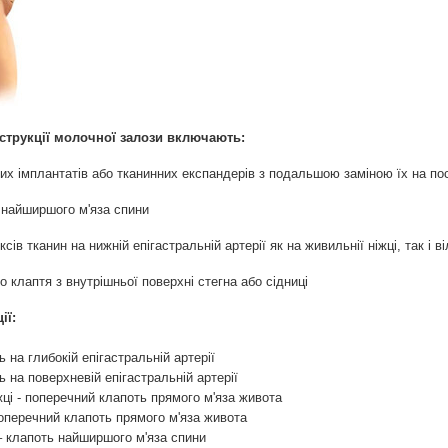
струкції молочної залози включають:
них імплантатів або тканинних експандерів з подальшою заміною їх на пос
 найширшого м'яза спини
сів тканин на нижній епігастральній артерії як на живильнії ніжці, так і в
о клаптя з внутрішньої поверхні стегна або сідниці
ії:
 на глибокій епігастральній артерії
 на поверхневій епігастральній артерії
жці - поперечний клапоть прямого м'яза живота
оперечний клапоть прямого м'яза живота
 – клапоть найширшого м'яза спини