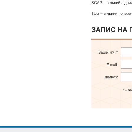
SGAP – вільни
TUG – вільний попереч
ЗАПИС НА
Ваше ім'я:
*
E-mail:
Діагноз:
* – о