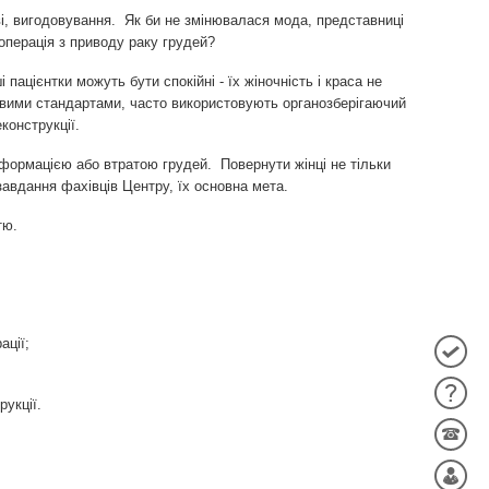
ві, вигодовування. Як би не змінювалася мода, представниці
операція з приводу раку грудей?
ацієнтки можуть бути спокійні - їх жіночність і краса не
овими стандартами, часто використовують органозберігаючий
конструкції.
деформацією або втратою грудей. Повернути жінці не тільки
 завдання фахівців Центру, їх основна мета.
тю.
ації;
укції.