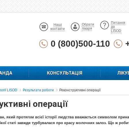
Питання
Обрати
Наші
до
лікаря
контакти
LISOD
0 (800)500-110
АНДА
КОНСУЛЬТАЦІЯ
ЛІКУ
огії LISOD
Результати роботи
Реконструктивні операції
уктивні операції
ган, який протягом всієї історії людства вважається символом прин
бкої статі завжди турбувалася про красу молочних залоз. Що ж роби