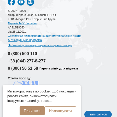
© 2007 - 2026
Лікарня ізраїльської онкології LISOD.
ТОВ «Медікс-Рей Інтернешнл Груп»
Ліцензія МОЗ України
АГ №599053
від 28.11.2011.
Сертифікат відповідності на систему управління якістю
Антикорупційна програма
Публічний договір про надання медичних послуг
0 (800)
500-110
+38 (044)
277-8-277
0 (800)
50 51 58
Гаряча лінія для відгуків
Схема проїзду
Ми використовуємо cookie, щоб покращити
роботу сайту, використовувати
Розробка сайту
інструменти аналізу, тощо...
New Age Lab
Прийняти
Налаштувати
записатися