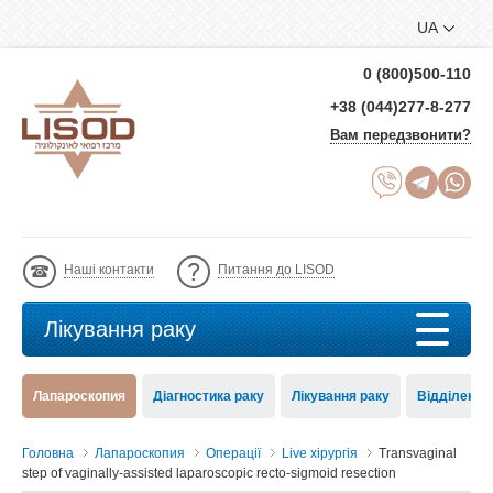
UA
0 (800)500-110
+38 (044)277-8-277
Вам передзвонити?
Наші контакти
Питання до LISOD
Лікування раку
Лапароскопия
Діагностика раку
Лікування раку
Відділення 
Головна
Лапароскопия
Операції
Live хірургія
Transvaginal
step of vaginally-assisted laparoscopic recto-sigmoid resection