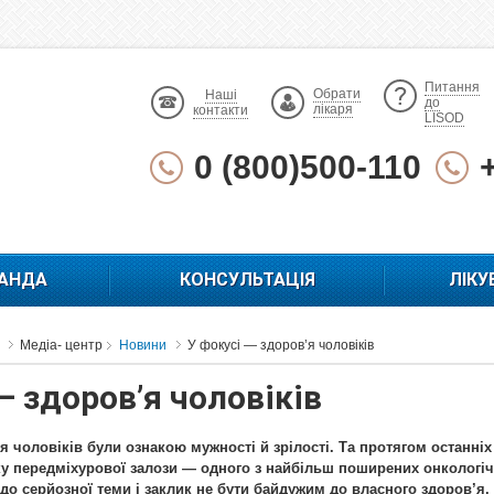
Питання
Обрати
Наші
до
лікаря
контакти
LISOD
0 (800)500-110
АНДА
КОНСУЛЬТАЦІЯ
ЛІКУ
Медіа- центр
Новини
У фокусі — здоров’я чоловіків
— здоров’я чоловіків
ля чоловіків були ознакою мужності й зрілості. Та протягом останні
ку передміхурової залози — одного з найбільш поширених онкологіч
до серйозної теми і заклик не бути байдужим до власного здоров’я.