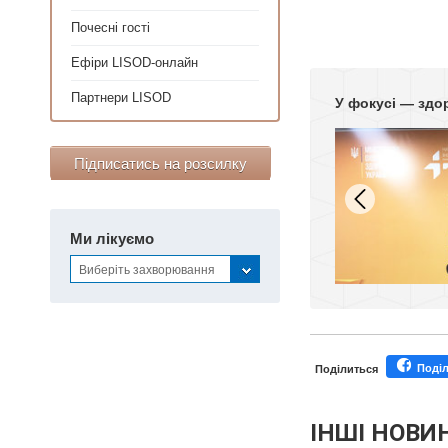
Почесні гості
Ефіри LISOD-онлайн
Партнери LISOD
У фокусі — здо
Підписатись на розсилку
Ми лікуємо
Виберіть захворювання
Поді
Поділиться
ІНШІ НОВИ