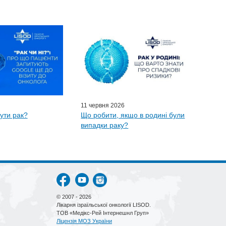
11 червня 2026
ути рак?
Що робити, якщо в родині були
випадки раку?
© 2007 - 2026
Лікарня ізраїльської онкології LISOD.
ТОВ «Медікс-Рей Інтернешнл Груп»
Ліцензія МОЗ України