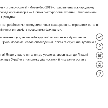
нція з онкоурології «Мовембер-2019», присвячена міжнародному
серед організаторів — Спілка онкоурологів України, Національний
й Приндюк.
 та профілактики онкоурологічних захворювань; окреслити останні
лінічних випадків з провідними фахівцями.
населення про рак передміхурової залози — продуктивною
ікаві доповіді, жваве обговорення, плідні дискусії та зустрічі з
на! Якщо у вас є питання до уролога, зверніться до Лікарні
ахівців України у напрямку діагностики й лікування органів