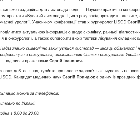
алася вже традиційна для листопада подія — Науково-практична конфере
ком простати «Вусатий листопад». Цього року захід проходить вдев’яте, 
сучасної урології. Учасником конференції став хірург-уролог LISOD
Сергі
поділитися актуальною інформацією щодо скринінгу, ранньої діагностики
чя в онкоурології, а також обговорити вибір тактики лікування складних к
 Надзвичайно символічно закінчується листопад — місяць обізнаності 
нференцією з онкоурологіі, організованою Спілкою онкоурологів України. Ц
 — поділився враженнями
Сергій Іванович.
сопад» добігає кінця, турбота про власне здоров’я закінчуватись не повин
ї LISOD. Кандидат медичних наук
Сергій Приндюк
є одним із провідних ф
льтацію можна за телефоном:
штовно по Україні;
одня з 8.00 до 20.00.