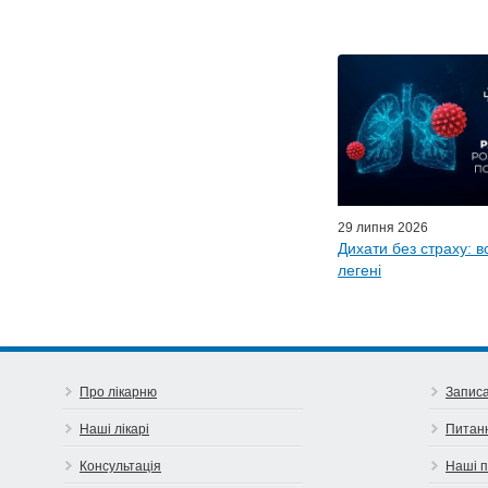
Персонал
Майстер-класи для
Почес
Ефіри LISO
Партнер
29 липня 2026
Дихати без страху: в
легені
Про лікарню
Записа
Наші лікарі
Питан
Консультація
Наші 