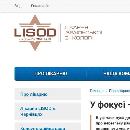
Вхід
Реєстрація
ПРО ЛІКАРНЮ
НАША КОМ
Головна
Про лікарню
Про лікарню
У фокусі 
Лікарня LISOD в
Чернівцях
В усі часи вуса д
про небезпеку ра
Консультаційна рада
привернути увагу 