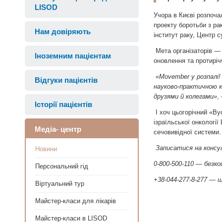
LISOD
Учора в Києві розпоч
проекту боротьби з ра
Нам довіряють
інститут раку, Центр 
Мета організаторів — 
Іноземним пацієнтам
оновлення та протиріч
«Movember у розпалі!
Відгуки пацієнтів
науково-практичною ко
друзями й колегами»
,
Історії пацієнтів
І хоч цьогорічний «Ву
ізраїльської онкологі
Медіа- центр
сечовивідної системи.
Записатися на консу
Новини
0-800-500-110 — безко
Персональний гід
+38-044-277-8-277 — щ
Віртуальний тур
Майстер-класи для лікарів
Майстер-класи в LISOD