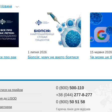
Новини
ьний гід
 лікарів
ні гості
D-онлайн
и LISOD
1 липня 2026
15 червня 2026
се про рак
Біопсія: чому не варто боятися
Чи може це б
0 (800)
500-110
тися на прийом
+38 (044)
277-8-277
ня до LISOD
0 (800)
50 51 58
партнери
Гаряча лінія для відгуків