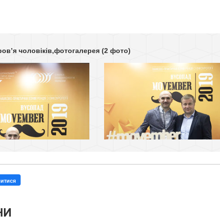
ров’я чоловіків,фотогалерея
(2 фото)
литися
НИ