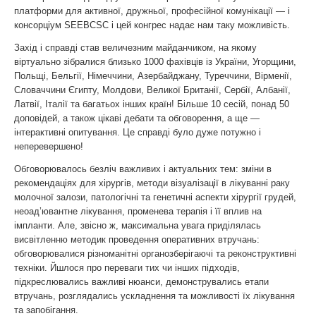
платформи для активної, дружньої, професійної комунікації — і
консорціум SEEBCSC і цей конгрес надає нам таку можливість.
Захід і справді став величезним майданчиком, на якому
віртуально зібралися близько 1000 фахівців із України, Угорщини,
Польщі, Бельгії, Німеччини, Азербайджану, Туреччини, Вірменії,
Словаччини Єгипту, Молдови, Великої Британії, Сербії, Албанії,
Латвії, Італії та багатьох інших країн! Більше 10 сесій, понад 50
доповідей, а також цікаві дебати та обговорення, а ще —
інтерактивні опитування. Це справді було дуже потужно і
неперевершено!
Обговорювалось безліч важливих і актуальних тем: зміни в
рекомендаціях для хірургів, методи візуалізації в лікуванні раку
молочної залози, патологічні та генетичні аспекти хірургії грудей,
неоад’ювантне лікування, променева терапія і її вплив на
імпланти. Але, звісно ж, максимальна увага приділялась
висвітленню методик проведення оперативних втручань:
обговорювалися різноманітні органозберігаючі та реконструктивні
техніки. Йшлося про переваги тих чи інших підходів,
підкреслювались важливі нюанси, демонструвались етапи
втручань, розглядались ускладнення та можливості їх лікування
та запобігання.