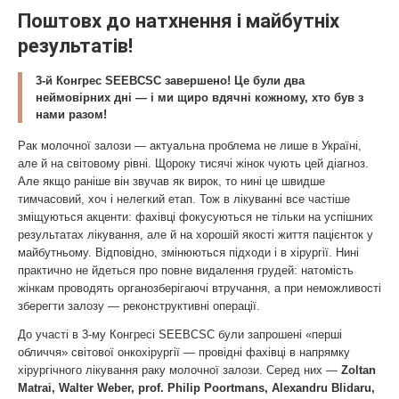
Поштовх до натхнення і майбутніх
результатів!
3-й Конгрес SEEBCSC завершено! Це були два
неймовірних дні — і ми щиро вдячні кожному, хто був з
нами разом!
Рак молочної залози — актуальна проблема не лише в Україні,
але й на світовому рівні. Щороку тисячі жінок чують цей діагноз.
Але якщо раніше він звучав як вирок, то нині це швидше
тимчасовий, хоч і нелегкий етап. Тож в лікуванні все частіше
зміщуються акценти: фахівці фокусуються не тільки на успішних
результатах лікування, але й на хорошій якості життя пацієнток у
майбутньому. Відповідно, змінюються підходи і в хірургії. Нині
практично не йдеться про повне видалення грудей: натомість
жінкам проводять органозберігаючі втручання, а при неможливості
зберегти залозу — реконструктивні операції.
До участі в 3-му Конгресі SEEBCSC були запрошені «перші
обличчя» світової онкохірургії — провідні фахівці в напрямку
хірургічного лікування раку молочної залози. Серед них —
Zoltan
Matrai, Walter Weber, рrof. Philip Poortmans, Alexandru Blidaru,