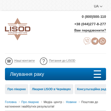
UA
0 (800)500-110
+38 (044)277-8-277
Вам передзвонити?
Наші контакти
Питання до LISOD
Лікування раку
Про лікарню
Лікарня LISOD в Чернівцях
Консультаційна рада 
Головна
Про лікарню
Медіа- центр
Новини
Поштовх до
натхнення і майбутніх результатів!