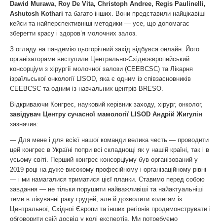
Dawid Murawa, Roy De Vita, Christoph Andree, Regis Paulinelli,
Ashutosh Kothari
та багато інших. Вони представили найцікавіші
кейси та найперспективніші методики — усе, що допомагає
зберегти красу і здоров’я молочних залоз.
З огляду на пандемію цьогорічний захід відбувся онлайн. Його
організаторами виступили Центрально-Східноєвропейський
консорціум з хірургії молочної залози (CEEBCSC) та Лікарня
ізраїльської онкології LISOD, яка є одним із співзасновників
CEEBCSC та одним із навчальних центрів BRESO.
Відкриваючи Конгрес, науковий керівник заходу, хірург, онколог,
завідувач Центру сучасної мамології LISOD Андрій Жигулін
зазначив:
— Для мене і для всієї нашої команди велика честь — проводити
цей конгрес в Україні попри всі складнощі як у нашій країні, так і в
усьому світі. Перший конгрес консорціуму був організований у
2019 році на дуже високому професійному і організаційному рівні
— і ми намагалися триматися цієї планки. Ставимо перед собою
завдання — не тільки порушити найважливіші та найактуальніші
теми в лікуванні раку грудей, але й дозволити колегам із
Центральної, Східної Європи та інших регіонів продемонструвати і
обговорити свій досвід у колі експертів. Ми потребуємо