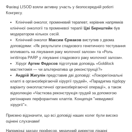
Фахівці LISOD взяли активну участь у безпосередній роботі
Конгресу.
Клінічний онколог, променевий терапевт, керівник напрямків
клінічної онкології та променевої терапії
Цві Бернштейн
був
модератором кількох сесій.
Клінічний онколог
Максим Єрмаков
виступив з двома
доповідями: «Як результати спадкового генетичного тестування
впливають на лікування раку молочної залози» та «Роль
інгібітора PARP у лікуванні спадкового раку молочної залози».
Хірург
Артем Федосов
підготував доповідь «Goldilock
мастектомія — чи альтернатива це реконструкції?»
Андрій Жигулін
представив дві доповіді: «Локорегіональні
клапті в органозберігаючій хірургії грудей», «Парадигма підбору
варіанту онкопластичної органозберігаючої операції», а також
відеолекцію «Часткова реконструкція грудей за допомогою
регіонарних перфорантних клаптів. Концепція "невидимої
хірургії"».
Приємно відзначити, що всі доповіді наших колег були високо
оцінені слухачами!
Наприкінці заходу професор, медичний директор лікарні