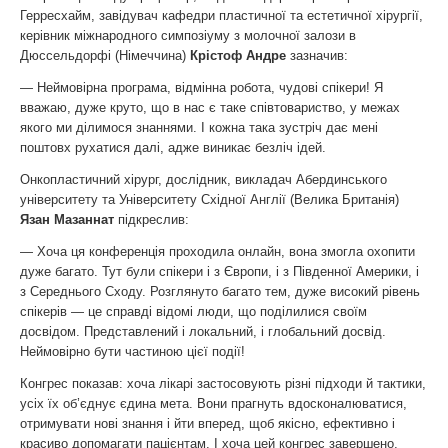
Герресхайм, завідувач кафедри пластичної та естетичної хірургії,
керівник міжнародного симпозіуму з молочної залози в
Дюссельдорфі (Німеччина)
Крістоф Андре
зазначив:
— Неймовірна програма, відмінна робота, чудові спікери! Я
вважаю, дуже круто, що в нас є таке співтовариство, у межах
якого ми ділимося знаннями. І кожна така зустріч дає мені
поштовх рухатися далі, адже виникає безліч ідей.
Онкопластичний хірург, дослідник, викладач Абердинського
університету та Університету Східної Англії (Велика Британія)
Язан Мазаннат
підкреслив:
— Хоча ця конференція проходила онлайн, вона змогла охопити
дуже багато. Тут були спікери і з Європи, і з Південної Америки, і
з Середнього Сходу. Розглянуто багато тем, дуже високий рівень
спікерів — це справді відомі люди, що поділилися своїм
досвідом. Представлений і локальний, і глобальний досвід.
Неймовірно бути частиною цієї події!
Конгрес показав: хоча лікарі застосовують різні підходи й тактики,
усіх їх об’єднує єдина мета. Вони прагнуть вдосконалюватися,
отримувати нові знання і йти вперед, щоб якісно, ефективно і
красиво допомагати пацієнтам. І хоча цей конгрес завершено,