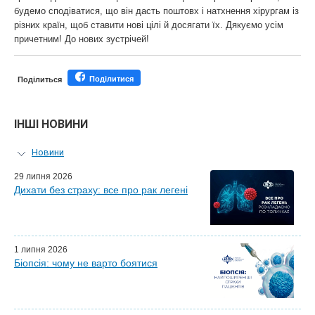
будемо сподіватися, що він дасть поштовх і натхнення хірургам із
різних країн, щоб ставити нові цілі й досягати їх. Дякуємо усім
причетним! До нових зустрічей!
Поділитися
Поділиться
ІНШІ НОВИНИ
Новини
Персональний гід
29 липня 2026
Дихати без страху: все про рак легені
Майстер-класи для лікарів
Почесні гості
Ефіри LISOD-онлайн
Партнери LISOD
1 липня 2026
Біопсія: чому не варто боятися