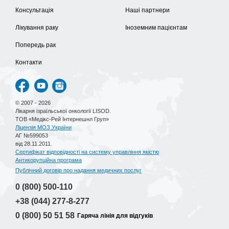
Консультація
Наші партнери
Лікування раку
Іноземним пацієнтам
Попередь рак
Контакти
© 2007 - 2026
Лікарня ізраїльської онкології LISOD.
ТОВ «Медікс-Рей Інтернешнл Груп»
Ліцензія МОЗ України
АГ №599053
від 28.11.2011.
Сертифікат відповідності на систему управління якістю
Антикорупційна програма
Публічний договір про надання медичних послуг
0 (800)
500-110
+38 (044)
277-8-277
0 (800)
50 51 58
Гаряча лінія для відгуків