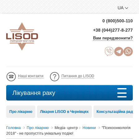
UA
0 (800)500-110
+38 (044)277-8-277
Вам передзвонити?
Наші контакти
Питання до LISOD
Лікування раку
Про лікарню
Лікарня LISOD в Чернівцях
Консультаційна рада 
Головна
Про лікарню
Медіа- центр
Новини
"Психоонкологія
2018" - не пропустіть унікальну подію!