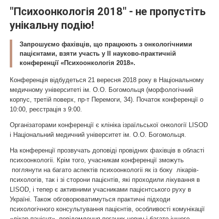
"Психоонкологія 2018" - не пропустіть
унікальну подію!
Запрошуємо фахівців, що працюють з онкологічними
пацієнтами, взяти участь у II науково-практичній
конференції «Психоонкологія 2018».
Конференція відбудеться 21 вересня 2018 року в Національному
медичному університеті ім. О.О. Богомольця (морфологічний
корпус, третій поверх, пр-т Перемоги, 34). Початок конференції о
10:00, реєстрація з 9:00.
Організаторами конференції є клініка ізраїльської онкології LISOD
і Національний медичний університет ім. О.О. Богомольця.
На конференції прозвучать доповіді провідних фахівців в області
психоонкологіі. Крім того, учасникам конференції зможуть
поглянути на багато аспектів психоонкологіі як із боку лікарів-
психологів, так і зі сторони пацієнтів, які проходили лікування в
LISOD, і тепер є активними учасниками пацієнтського руху в
Україні. Також обговорюватимуться практичні підходи
психологічного консультування пацієнтів, особливості комунікації
«лікар-пацієнт», повідомлення поганих новин і багато іншого.