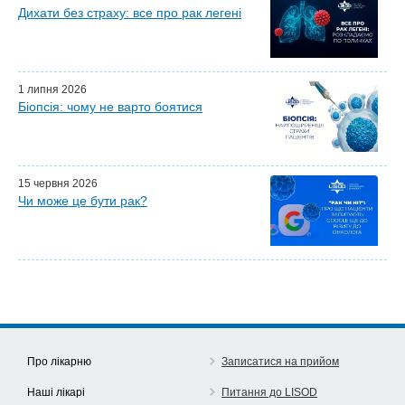
Дихати без страху: все про рак легені
Майстер-класи для лікарів
Почесні гості
Ефіри LISOD-онлайн
Партнери LISOD
1 липня 2026
Біопсія: чому не варто боятися
15 червня 2026
Чи може це бути рак?
Про лікарню
Записатися на прийом
Наші лікарі
Питання до LISOD