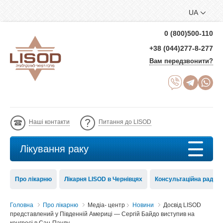
UA
0 (800)500-110
+38 (044)277-8-277
Вам передзвонити?
Наші контакти
Питання до LISOD
Лікування раку
Про лікарню
Лікарня LISOD в Чернівцях
Консультаційна рада 
Головна
Про лікарню
Медіа- центр
Новини
Досвід LISOD
представлений у Південній Америці — Сергій Байдо виступив на