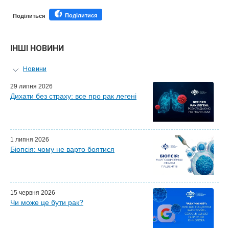
Поділитися
Поділиться
ІНШІ НОВИНИ
Новини
Персональний гід
29 липня 2026
Дихати без страху: все про рак легені
Майстер-класи для лікарів
Почесні гості
Ефіри LISOD-онлайн
Партнери LISOD
1 липня 2026
Біопсія: чому не варто боятися
15 червня 2026
Чи може це бути рак?