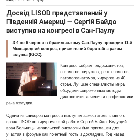
конгресі в Сан-Паулу
Досвід LISOD представлений у
Південній Америці — Сергій Байдо
виступив на конгресі в Сан-Паулу
З 4 по 6 червня в бразильському Сан-Паулу проходив 11-й
Міжнародний конгрес, присвячений боротьбі з раком
шлунка (IGCC).
Конгресс собрал эндоскопистов,
онкологов, хирургов, рентгенологов,
патологоанатомов, хирургов из 40
стран. Лучшие специалисты мира
обсудили современные методы
диагностики, лечения и профилактики
рака желудка.
Одним из спикеров конгресса выступил заместитель главного
врача LISOD по хирургической работе Сергей Байдо. Ведущий
врач Больницы израильской онкологии был приглашен для
участия в форуме как почетный гость и докладчик. Год назад