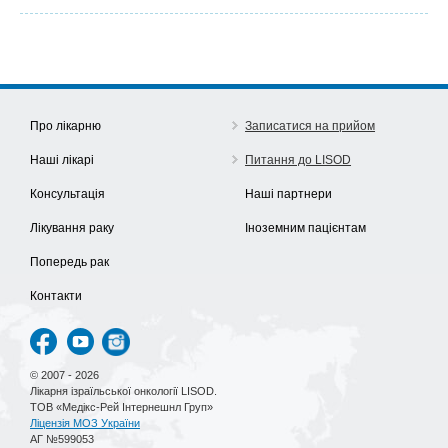
Про лікарню
Записатися на прийом
Наші лікарі
Питання до LISOD
Консультація
Наші партнери
Лікування раку
Іноземним пацієнтам
Попередь рак
Контакти
© 2007 - 2026
Лікарня ізраїльської онкології LISOD.
ТОВ «Медікс-Рей Інтернешнл Груп»
Ліцензія МОЗ України
АГ №599053