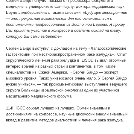
Сергей Байдо получил письмо от профессора факультета
медицины в университете Сан-Паулу, доктора медицинских наук
Бруно Зильберштейна с такими словами:
«Будущее мероприятие
— это прекрасная возможность для нас ознакомиться с
достижениями профессионалов из Восточной Европы. Я прошу
Вас принять участие в конгрессе и сделать доклад на тему,
которую Вы сами выберете».
Сергей Байдо выступил с докладом на тему «Лапароскопические
гастрэктомии при местнораспространенном раке желудка». Опыт
хирургического лечения рака желудка в LISOD вызвал огромный
интерес врачей из разных стран и континентов, в том числе
специалистов из Южной Америки. «Сергей Байдо — эксперт
мирового уровня. Таких универсалов очень мало. У Сергея Байдо
нужно учиться», — так прокомментировал выступление ведущего
хирурга Больницы израильской онкологии один из участников
масштабного медицинского форума.
11-й IGCC собрал лучших из лучших. Обмен знаниями и
достижениями на конгрессе, научные дискуссии внесли значимый
вклад в развитие методов диагностики и лечения рака желудка.