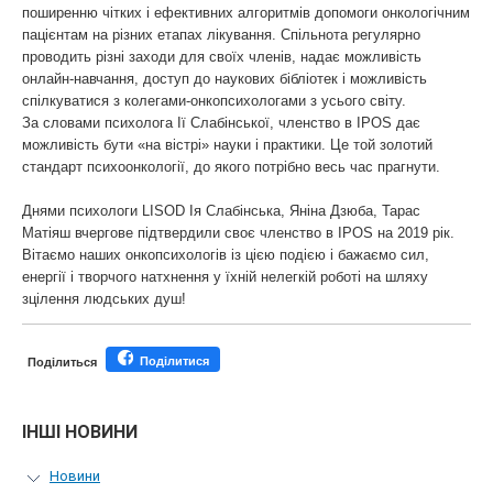
поширенню чітких і ефективних алгоритмів допомоги онкологічним
пацієнтам на різних етапах лікування. Спільнота регулярно
проводить різні заходи для своїх членів, надає можливість
онлайн-навчання, доступ до наукових бібліотек і можливість
спілкуватися з колегами-онкопсихологами з усього світу.
За словами психолога Ії Слабінської, членство в ІPOS дає
можливість бути «на вістрі» науки і практики. Це той золотий
стандарт психоонкології, до якого потрібно весь час прагнути.
Днями психологи LISOD Ія Слабінська, Яніна Дзюба, Тарас
Матіяш вчергове підтвердили своє членство в ІPOS на 2019 рік.
Вітаємо наших онкопсихологів із цією подією і бажаємо сил,
енергії і творчого натхнення у їхній нелегкій роботі на шляху
зцілення людських душ!
Поділитися
Поділиться
ІНШІ НОВИНИ
Новини