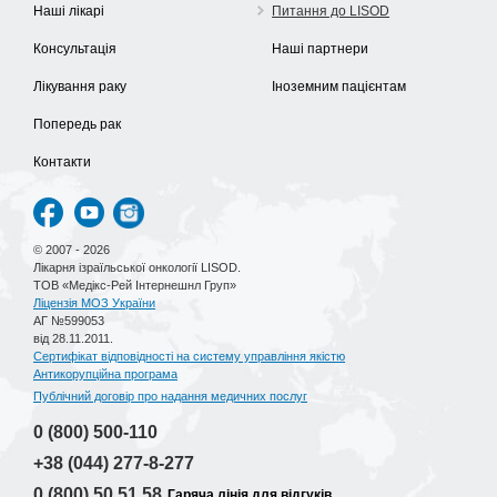
Наші лікарі
Питання до LISOD
Консультація
Наші партнери
Лікування раку
Іноземним пацієнтам
Попередь рак
Контакти
© 2007 - 2026
Лікарня ізраїльської онкології LISOD.
ТОВ «Медікс-Рей Інтернешнл Груп»
Ліцензія МОЗ України
АГ №599053
від 28.11.2011.
Сертифікат відповідності на систему управління якістю
Антикорупційна програма
Публічний договір про надання медичних послуг
0 (800)
500-110
+38 (044)
277-8-277
0 (800)
50 51 58
Гаряча лінія для відгуків