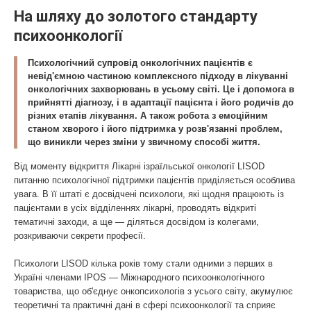
На шляху до золотого стандарту
психоонкології
Психологічний супровід онкологічних пацієнтів є
невід'ємною частиною комплексного підходу в лікуванні
онкологічних захворювань в усьому світі. Це і допомога в
прийнятті діагнозу, і в адаптації пацієнта і його родичів до
різних етапів лікування. А також робота з емоційним
станом хворого і його підтримка у розв'язанні проблем,
що виникли через зміни у звичному способі життя.
Від моменту відкриття Лікарні ізраїльської онкології LISOD
питанню психологічної підтримки пацієнтів приділяється особлива
увага. В її штаті є досвідчені психологи, які щодня працюють із
пацієнтами в усіх відділеннях лікарні, проводять відкриті
тематичні заходи, а ще — діляться досвідом із колегами,
розкриваючи секрети професії.
Психологи LISOD кілька років тому стали одними з перших в
Україні членами ІPOS — Міжнародного психоонкологічного
товариства, що об'єднує онкопсихологів з усього світу, акумулює
теоретичні та практичні дані в сфері психоонкології та сприяє