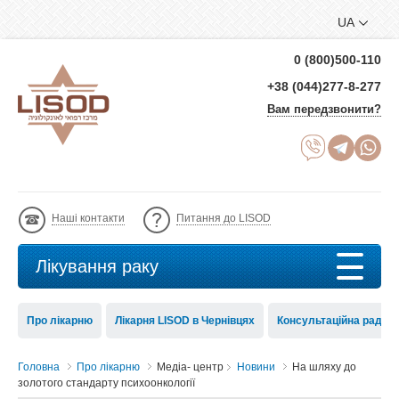
UA
0 (800)500-110
+38 (044)277-8-277
Вам передзвонити?
Наші контакти
Питання до LISOD
Лікування раку
Про лікарню
Лікарня LISOD в Чернівцях
Консультаційна рада 
Головна
Про лікарню
Медіа- центр
Новини
На шляху до
золотого стандарту психоонкології