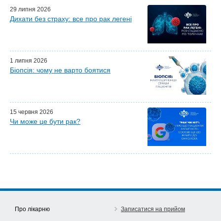
Персональний гід
29 липня 2026
Дихати без страху: все про рак легені
Майстер-класи для лікарів
Почесні гості
Ефіри LISOD-онлайн
Партнери LISOD
1 липня 2026
Біопсія: чому не варто боятися
15 червня 2026
Чи може це бути рак?
Про лікарню
Записатися на прийом