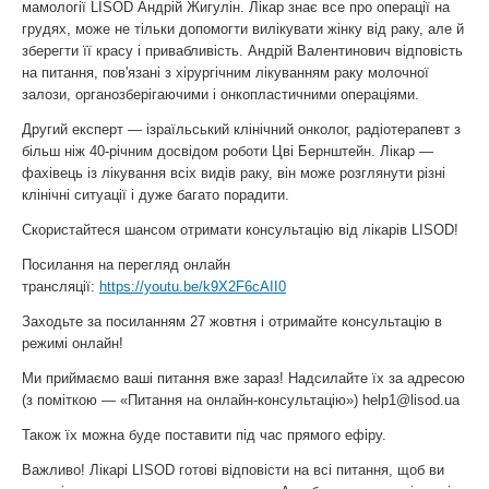
мамології LISOD Андрій Жигулін. Лікар знає все про операції на
грудях, може не тільки допомогти вилікувати жінку від раку, але й
зберегти її красу і привабливість. Андрій Валентинович відповість
на питання, пов'язані з хірургічним лікуванням раку молочної
залози, органозберігаючими і онкопластичними операціями.
Другий експерт — ізраїльський клінічний онколог, радіотерапевт з
більш ніж 40-річним досвідом роботи Цві Бернштейн. Лікар —
фахівець із лікування всіх видів раку, він може розглянути різні
клінічні ситуації і дуже багато порадити.
Скористайтеся шансом отримати консультацію від лікарів LISOD!
Посилання на перегляд онлайн
трансляції:
https://youtu.be/k9X2F6cAII0
Заходьте за посиланням 27 жовтня і отримайте консультацію в
режимі онлайн!
Ми приймаємо ваші питання вже зараз! Надсилайте їх за адресою
(з поміткою — «Питання на онлайн-консультацію»)
help1@lisod.ua
Також їх можна буде поставити під час прямого ефіру.
Важливо! Лікарі LISOD готові відповісти на всі питання, щоб ви