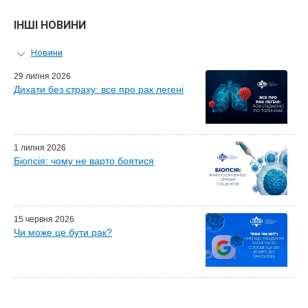
ІНШІ НОВИНИ
Новини
Персональний гід
29 липня 2026
Дихати без страху: все про рак легені
Майстер-класи для лікарів
Почесні гості
Ефіри LISOD-онлайн
Партнери LISOD
1 липня 2026
Біопсія: чому не варто боятися
15 червня 2026
Чи може це бути рак?