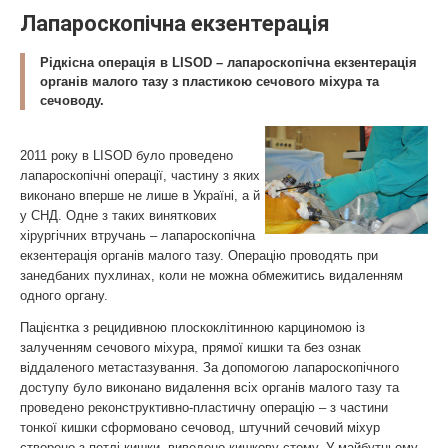
Лапароскопічна екзентерація
Рідкісна операція в LISOD – лапароскопічна екзентерація
органів малого тазу з пластикою сечового міхура та
сечоводу.
2011 року в LISOD було проведено
лапароскопічні операції, частину з яких
виконано вперше не лише в Україні, а й
у СНД. Одне з таких виняткових
хірургічних втручань – лапароскопічна
екзентерація органів малого тазу. Операцію проводять при
занедбаних пухлинах, коли не можна обмежитись видаленням
одного органу.
Пацієнтка з рецидивною плоскоклітинною карциномою із
залученням сечового міхура, прямої кишки та без ознак
віддаленого метастазування. За допомогою лапароскопічного
доступу було виконано видалення всіх органів малого тазу та
проведено реконструктивно-пластичну операцію – з частини
тонкої кишки сформовано сечовод, штучний сечовий міхур
створено з петлі кишки, виведено кишкову стому. У майбутньому,