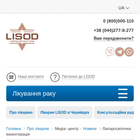
UA
0 (800)500-110
+38 (044)277-8-277
Вам передзвонити?
Наші контакти
Питання до LISOD
Лікування раку
Про лікарню
Лікарня LISOD в Чернівцях
Консультаційна рада 
Головна
Про лікарню
Медіа- центр
Новини
Лапароскопічна
екзентерація