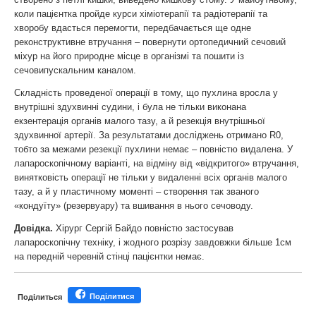
коли пацієнтка пройде курси хіміотерапії та радіотерапії та
хворобу вдасться перемогти, передбачається ще одне
реконструктивне втручання – повернути ортопедичний сечовий
міхур на його природне місце в організмі та пошити із
сечовипускальним каналом.
Складність проведеної операції в тому, що пухлина вросла у
внутрішні здухвинні судини, і була не тільки виконана
екзентерація органів малого тазу, а й резекція внутрішньої
здухвинної артерії. За результатами досліджень отримано R0,
тобто за межами резекції пухлини немає – повністю видалена. У
лапароскопічному варіанті, на відміну від «відкритого» втручання,
винятковість операції не тільки у видаленні всіх органів малого
тазу, а й у пластичному моменті – створення так званого
«кондуїту» (резервуару) та вшивання в нього сечоводу.
Довідка.
Хірург Сергій Байдо повністю застосував
лапароскопічну техніку, і жодного розрізу завдовжки більше 1см
на передній черевній стінці пацієнтки немає.
Поділитися
Поділиться