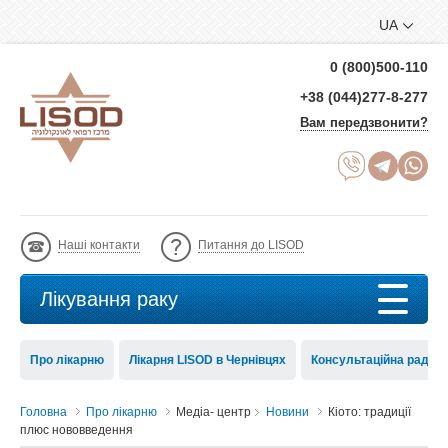
UA
0 (800)500-110
+38 (044)277-8-277
Вам передзвонити?
Наші контакти
Питання до LISOD
Лікування раку
Про лікарню
Лікарня LISOD в Чернівцях
Консультаційна рада 
Головна
Про лікарню
Медіа- центр
Новини
Кіото: традиції
плюс нововведення