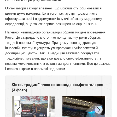
Організатори заходу впевнені, що можливість обмінюватися
ідеями дуже важлива. Крім того, такі зустрічі дозволяють
сформувати нові і підтримувати існуючі зв'язки у медичному
середовищі, а це також сприяє розширенню обріїв і знань.
Напевно, невипадково організатори обрали місцем проведення
Кіото. Це стародавнє місто, яке понад тисячу років зберігає
традиції японської культури. При цьому воно відкрите до
інновацій, тут функціонують ультрасучасні університети й
дослідницькі центри. Так і в медицині важливо поєднувати
традиційне лікування, що вже довело свою ефективність, із
новими можливостями, з останніми досягненнями. Все це важливі
і серйозні кроки в перемозі над раком.
Кіото: традиції плюс нововведення,фотогалерея
(3 фото)