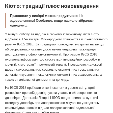
Кіото: традиції плюс нововведення
Працювати у вихідні можна продуктивно і із
задоволенням! Особливо, якщо навколо зібралися
однодумці.
У минулі суботу та неділю в гарному історичному місті Кіото
відбулася 17-а зустріч Міжнародного товариства із гінекологічного
раку — IGCS 2018. За традицією попередніх зустрічей на заході
обговорювалися останні досягнення медицини і міжнародні
дослідження у сфері онкогінекології. Програмою IGCS 2018
охоплена інформація, що стосується інноваційних розробок в
хірургії, хіміотерапії, променевій терапії. Проводилися дискусії
щодо психосоціальних, соціально-економічних і сексуальних
аспектів лікування гінекологічних онкологічних захворювань, а
також з паліативної допомоги та догляду.
На IGCS 2018 приїхали онкогінекологи з усього світу, щоб
розповісти про свій досвід і узяти участь в обговореннях та
доповідях. Делегація Лікарні LISOD представила на зустрічі
стендову доповідь про лапароскопічне лікування ушкоджень
сечовивідних шляхів під час лапароскопічної радикальної
гістеректомії при раку шийки матки.