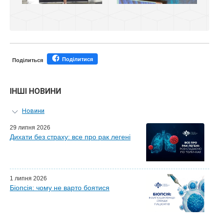
Поділитися
Поділиться
ІНШІ НОВИНИ
Новини
Персональний гід
29 липня 2026
Дихати без страху: все про рак легені
Майстер-класи для лікарів
Почесні гості
Ефіри LISOD-онлайн
Партнери LISOD
1 липня 2026
Біопсія: чому не варто боятися