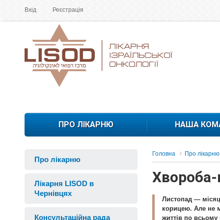
Вхід
Реєстрація
ПРО ЛІКАРНЮ
НАША КОМ
Головна
Про лікарню
Про лікарню
Хвороба-
Лікарня LISOD в
Чернівцях
Листопад — місяц
корицею. Але не 
Консультаційна рада
життів по всьому 