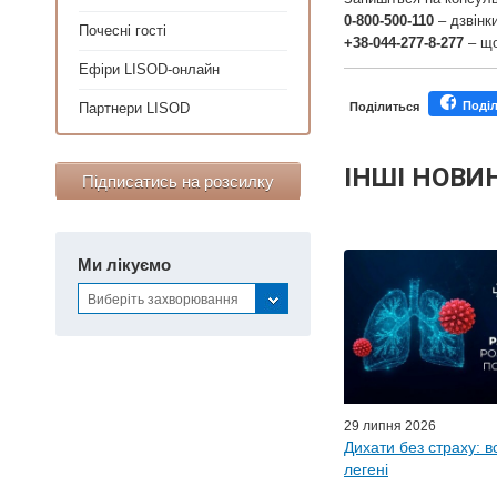
0-800-500-110
– дзвінки
Почесні гості
+38-044-277-8-277
– що
Ефіри LISOD-онлайн
Поді
Партнери LISOD
Поділиться
ІНШІ НОВИ
Підписатись на розсилку
Персонал
Ми лікуємо
Майстер-класи для
Виберіть захворювання
Почес
Ефіри LISO
Партнер
29 липня 2026
Дихати без страху: в
легені