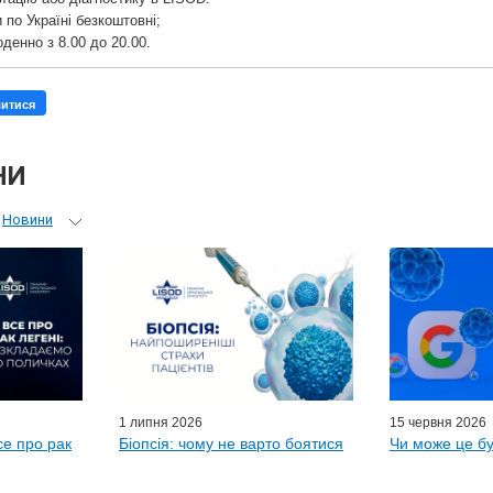
 по Україні безкоштовні;
денно з 8.00 до 20.00.
литися
НИ
Новини
ьний гід
 лікарів
ні гості
D-онлайн
и LISOD
1 липня 2026
15 червня 2026
се про рак
Біопсія: чому не варто боятися
Чи може це бу