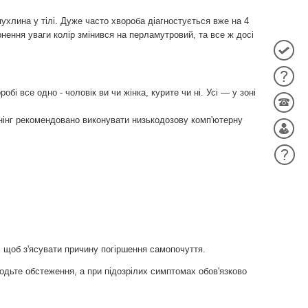
ухлина у тілі. Дуже часто хвороба діагностується вже на 4
ернення уваги колір змінився на перламутровий, та все ж досі
бі все одно - чоловік ви чи жінка, курите чи ні. Усі — у зоні
нінг рекомендовано виконувати низькодозову комп'ютерну
 щоб з'ясувати причину погіршення самопочуття.
одьте обстеження, а при підозрілих симптомах обов'язково