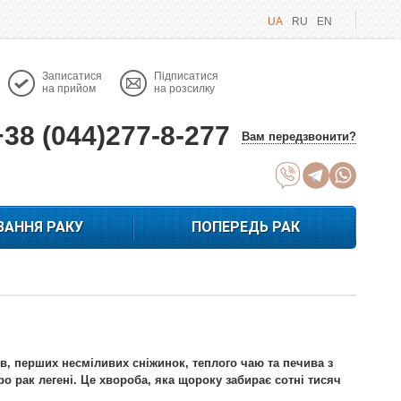
UA
RU
EN
Записатися
Підписатися
на прийом
на розсилку
+38 (044)277-8-277
Вам передзвонити?
ВАННЯ РАКУ
ПОПЕРЕДЬ РАК
в, перших несміливих сніжинок, теплого чаю та печива з
 рак легені. Це хвороба, яка щороку забирає сотні тисяч