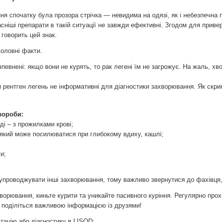
 спочатку була прозора стрічка — невидима на одязі, як і небезпечна п
часніші препарати в такій ситуації не завжди ефективні. Згодом для прив
 говорить цей знак.
головні факти.
внені: якщо вони не курять, то рак легені їм не загрожує. На жаль, хворо
 рентген легень не інформативні для діагностики захворювання. Як скри
вороби:
ді – з прожилками крові;
і, який може посилюватися при глибокому вдиху, кашлі;
и;
упроводжувати інші захворювання, тому важливо звернутися до фахівця,
ворювання, киньте курити та уникайте пасивного куріння. Регулярно прох
 І поділіться важливою інформацією із друзями!
тацію або діагностику в LISOD: