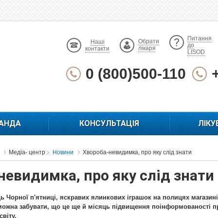
Питання
Обрати
Наші
до
лікаря
контакти
LISOD
0 (800)500-110
АНДА
КОНСУЛЬТАЦІЯ
ЛІКУ
Медіа- центр
Новини
Хвороба-невидимка, про яку слід знати
невидимка, про яку слід знати
ь Чорної п'ятниці, яскравих ялинкових іграшок на полицях магазині
можна забувати, що це ще й місяць підвищення поінформованості про
світу.