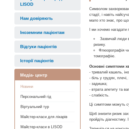
LISOD
Символом захворювання
стадії, і навіть найсу
Нам довіряють
мало хто знає, про що
І ми хочемо нагадати 
Іноземним пацієнтам
Зазвичай люди впе
ризику.
Відгуки пацієнтів
Флюорографія чи
томографію.
Історії пацієнтів
Основні симптоми х
- тривалий кашель, іно
Медіа- центр
- біль у грудях, плеч
- задишка;
Новини
- втрата апетиту та ваг
- слабкість.
Персональний гід
Ці симптоми можуть с
Віртуальний тур
Щоб знизити ризик зах
Майстер-класи для лікарів
пройдіть діагностику.
Майстер-класи в LISOD
Запишіться на консуль