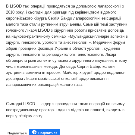
В LISOD такі операції проводяться за допомогою лапароскопії з
2010 року, і сьогодні для бригади під керівництвом відомого
європейського хірурга Сергія Байдо лапароскопічні евісцераціі
малого таза стали рутинним втручанням. Саме цій темі заступник
головного лікаря LISOD з хірургічної роботи присвятив доповідь
на науково-практичному семінарі «Мультидисциплінарні аспекти в
хірургії, гінекології, урології та анестезіології». Медичний форум
зібрав провідних фахівців України в області урології, судинної
хірургії, гінекології та репродуктології, анестезіології. Лікарі
обговорили різні аспекти сучасного хірургічного лікування, в тому
числі малоінвазивні методи. Доповідь Сергія Байдо колеги
зустріли з великим інтересом. Майстер хірургії щедро поділився
досвідом Лікарні ізраїльської онкології щодо виконання
лапароскопічних евісцерацій малого таза.
Сьогодні LISOD — лідер з проведення таких операцій на всьому
пострадянському просторі і один з лідерів на планеті, входить в
першу п'ятірку світу.
Поділитися
Поділиться