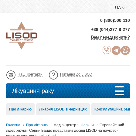
UA
0 (800)500-110
+38 (044)277-8-277
Вам передзвонити?
Наші контакти
Питання до LISOD
Лікування раку
Про лікарню
Лікарня LISOD в Чернівцях
Консультаційна рада 
Головна
Про лікарню
Медіа- центр
Новини
Європейський
лідер хірургії Сергій Байдо представив досвід LISOD на науково-