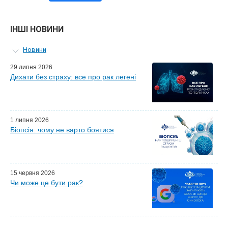
ІНШІ НОВИНИ
Новини
Персональний гід
29 липня 2026
Дихати без страху: все про рак легені
Майстер-класи для лікарів
Почесні гості
Ефіри LISOD-онлайн
Партнери LISOD
1 липня 2026
Біопсія: чому не варто боятися
15 червня 2026
Чи може це бути рак?