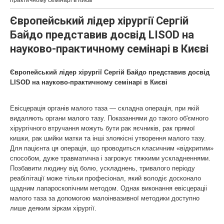
практичному семінарі в Києві
Європейський лідер хірургії Сергій
Байдо представив досвід LISOD на
науково-практичному семінарі в Києві
Європейський лідер хірургії Сергій Байдо представив досвід
LISOD на науково-практичному семінарі в Києві
Евісцерація органів малого таза — складна операція, при якій
видаляють органи малого тазу. Показаннями до такого об'ємного
хірургічного втручання можуть бути рак яєчників, рак прямої
кишки, рак шийки матки та інші злоякісні утворення малого тазу.
Для пацієнта ця операція, що проводиться класичним «відкритим»
способом, дуже травматична і загрожує тяжкими ускладненнями.
Позбавити людину від болю, ускладнень, тривалого періоду
реабілітації може тільки професіонал, який володіє досконало
щадним лапароскопічним методом. Однак виконання евісцераціі
малого таза за допомогою малоінвазивної методики доступно
лише деяким зіркам хірургії.