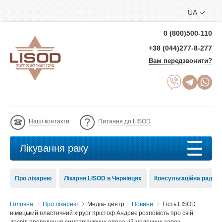
UA
0 (800)500-110
+38 (044)277-8-277
Вам передзвонити?
Наші контакти
Питання до LISOD
Лікування раку
Про лікарню
Лікарня LISOD в Чернівцях
Консультаційна рада 
Головна
Про лікарню
Медіа- центр
Новини
Гість LISOD
німецький пластичний хірург Крістоф Андреє розповість про свій