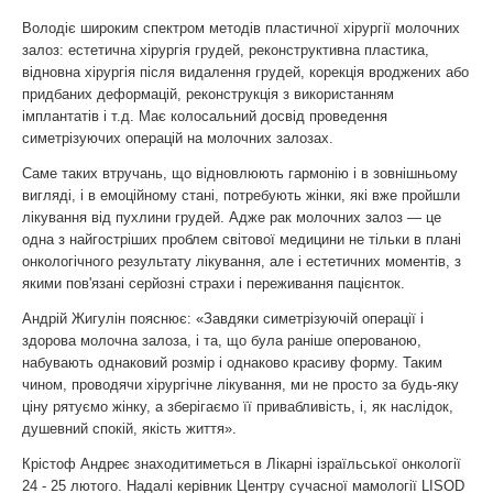
Володіє широким спектром методів пластичної хірургії молочних
залоз: естетична хірургія грудей, реконструктивна пластика,
відновна хірургія після видалення грудей, корекція вроджених або
придбаних деформацій, реконструкція з використанням
імплантатів і т.д. Має колосальний досвід проведення
симетрізуючих операцій на молочних залозах.
Саме таких втручань, що відновлюють гармонію і в зовнішньому
вигляді, і в емоційному стані, потребують жінки, які вже пройшли
лікування від пухлини грудей. Адже рак молочних залоз — це
одна з найгостріших проблем світової медицини не тільки в плані
онкологічного результату лікування, але і естетичних моментів, з
якими пов'язані серйозні страхи і переживання пацієнток.
Андрій Жигулін пояснює: «Завдяки симетрізуючій операції і
здорова молочна залоза, і та, що була раніше оперованою,
набувають однаковий розмір і однаково красиву форму. Таким
чином, проводячи хірургічне лікування, ми не просто за будь-яку
ціну рятуємо жінку, а зберігаємо її привабливість, і, як наслідок,
душевний спокій, якість життя».
Крістоф Андреє знаходитиметься в Лікарні ізраїльської онкології
24 - 25 лютого. Надалі керівник Центру сучасної мамології LISOD