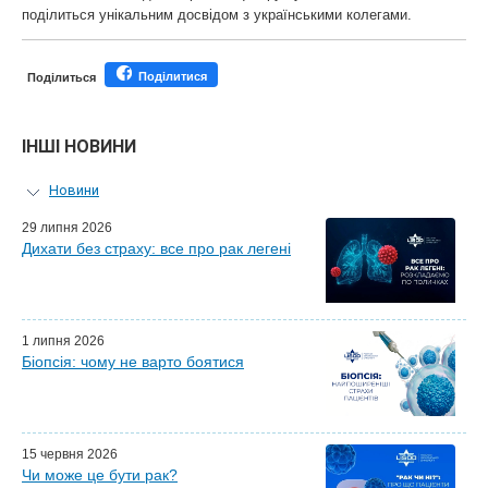
поділиться унікальним досвідом з українськими колегами.
Поділитися
Поділиться
ІНШІ НОВИНИ
Новини
Персональний гід
29 липня 2026
Дихати без страху: все про рак легені
Майстер-класи для лікарів
Почесні гості
Ефіри LISOD-онлайн
Партнери LISOD
1 липня 2026
Біопсія: чому не варто боятися
15 червня 2026
Чи може це бути рак?