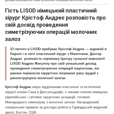
досвід проведення симетрізуючих операцій молочних залоз
Гість LISOD німецький пластичний
хірург Крістоф Андреє розповість про
свій досвід проведення
симетрізуючих операцій молочних
залоз
23 лютого в LISOD прибуває Крістоф Андреє — відомий в
Європі і в світі пластичний хірург з Німеччини. Доктор
Андреє розповість керівнику Центру сучасної мамології
LISOD Андрію Жигуліну про свій унікальний досвід
проведення сімметрізуючих операцій пацієнткам, які
раніше перенесли хірургічне лікування раку грудей з
реконструкцією молочної залози.
Крістоф Андреє
керує відділенням пластичної та естетичної
хірургії клініки Сана в Дюссельдорфі, є чинним членом німецьких,
європейських і світових хірургічних асоціацій, головою
Міжнародного симпозіуму з молочної залози. Нагороджений
спеціальною премією за дослідні роботи в Гарвардській медичній
школі, Бостон, США.