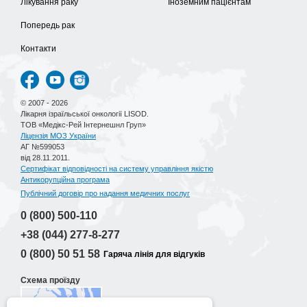
Лікування раку
Іноземним пацієнтам
Попередь рак
Контакти
© 2007 - 2026
Лікарня ізраїльської онкології LISOD.
ТОВ «Медікс-Рей Інтернешнл Груп»
Ліцензія МОЗ України
АГ №599053
від 28.11.2011.
Сертифікат відповідності на систему управління якістю
Антикорупційна програма
Публічний договір про надання медичних послуг
0 (800)
500-110
+38 (044)
277-8-277
0 (800)
50 51 58
Гаряча лінія для відгуків
Схема проїзду