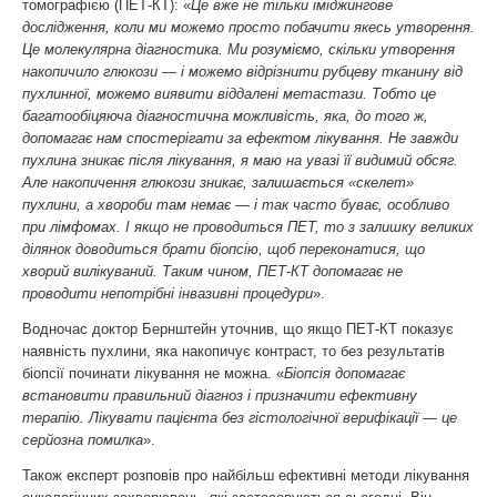
томографією (ПЕТ-КТ): «
Це вже не тільки іміджингове
дослідження, коли ми можемо просто побачити якесь утворення.
Це молекулярна діагностика. Ми розуміємо, скільки утворення
накопичило глюкози — і можемо відрізнити рубцеву тканину від
пухлинної, можемо виявити віддалені метастази. Тобто це
багатообіцяюча діагностична можливість, яка, до того ж,
допомагає нам спостерігати за ефектом лікування. Не завжди
пухлина зникає після лікування, я маю на увазі її видимий обсяг.
Але накопичення глюкози зникає, залишається «скелет»
пухлини, а хвороби там немає — і так часто буває, особливо
при лімфомах. І якщо не проводиться ПЕТ, то з залишку великих
ділянок доводиться брати біопсію, щоб переконатися, що
хворий вилікуваний. Таким чином, ПЕТ-КТ допомагає не
проводити непотрібні інвазивні процедури
».
Водночас доктор Бернштейн уточнив, що якщо ПЕТ-КТ показує
наявність пухлини, яка накопичує контраст, то без результатів
біопсії починати лікування не можна. «
Біопсія допомагає
встановити правильний діагноз і призначити ефективну
терапію. Лікувати пацієнта без гістологічної верифікації — це
серйозна помилка
».
Також експерт розповів про найбільш ефективні методи лікування