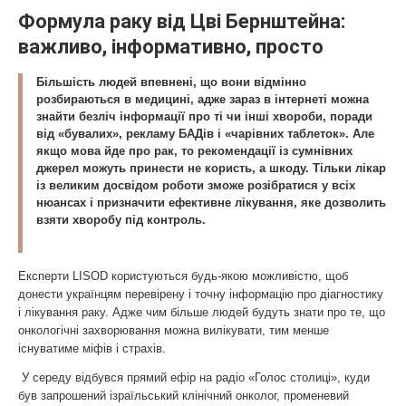
Формула раку від Цві Бернштейна:
важливо, інформативно, просто
Більшість людей впевнені, що вони відмінно
розбираються в медицині, адже зараз в інтернеті можна
знайти безліч інформації про ті чи інші хвороби, поради
від «бувалих», рекламу БАДів і «чарівних таблеток». Але
якщо мова йде про рак, то рекомендації із сумнівних
джерел можуть принести не користь, а шкоду. Тільки лікар
із великим досвідом роботи зможе розібратися у всіх
нюансах і призначити ефективне лікування, яке дозволить
взяти хворобу під контроль.
Експерти LISOD користуються будь-якою можливістю, щоб
донести українцям перевірену і точну інформацію про діагностику
і лікування раку. Адже чим більше людей будуть знати про те, що
онкологічні захворювання можна вилікувати, тим менше
існуватиме міфів і страхів.
У середу відбувся прямий ефір на радіо «Голос столиці», куди
був запрошений ізраїльський клінічний онколог, променевий