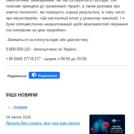
онкологічних захворювань, які застосовуються сьогодні. Він
пояснив принципи дії променевої терапії, а також розповів про
новітні технології, які показують хороші результати, в тому числі,
про імунотерапію: «
Це наступний етап у розвитку онкології. І я
дуже оптимістично налаштований щодо можливостей лікування
та контролю за цією хворобою
».
Запишіться на консультацію або діагностику:
0-800-500-110 - безкоштовно по Україні;
+38 (044) 277-8-277 - щодня з 09:00 до 20:00.
Поділитися
Поділиться
ІНШІ НОВИНИ
Новини
Персональний гід
29 липня 2026
Дихати без страху: все про рак легені
Майстер-класи для лікарів
Почесні гості