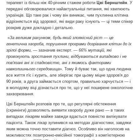
терапевт із більш ніж 40-річним стажем роботи
Цві Бернштейн
. У
передачі обговорювалися найактуальніші питання, які хвилюють
українців. Що таке рак і чому він виникає, чим пухлинна клітина
відрізняється від здорової, які види раку існують — ці теми спікер
розкрив дуже докладно і детально.
«
За великим рахунком, будь-який злоякісний ріст — це
генетична хвороба, порушення програми дозрівання клітин до їх
зрілої форми,
— зазначив експерт. —
66% мутацій, які
провокують зростання пухлини, відбуваються випадково і не
пов'язані ані зі спадковістю, ані з якимось факторами
навколишнього середовища
». Тому й буває так, що одна людина
все життя п'є і курить, але зберігає при цьому міцне здоров'я до
90 років, а друга займається спортом, правильно харчується — і
в молодому віці дізнається про те, що у неї поширене онкологічне
захворювання.
Цві Бернштейн розповів про те, що регулярні обстеження
(скринінги) дозволяють виявити хворобу дуже рано — в таких
випадках лікарям майже завжди вдається повністю вилікувати
пацієнта. Також лікар зупинився на методах діагностики, завдяки
яким можна точно поставити діагноз. Особливо він наголосив на
можливостях позитронно-емісійної томографії з комп'ютерною