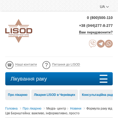
UA
0 (800)500-110
+38 (044)277-8-277
Вам передзвонити?
Наші контакти
Питання до LISOD
Лікування раку
Про лікарню
Лікарня LISOD в Чернівцях
Консультаційна рада 
Головна
Про лікарню
Медіа- центр
Новини
Формула раку від
Цві Бернштейна: важливо, інформативно, просто