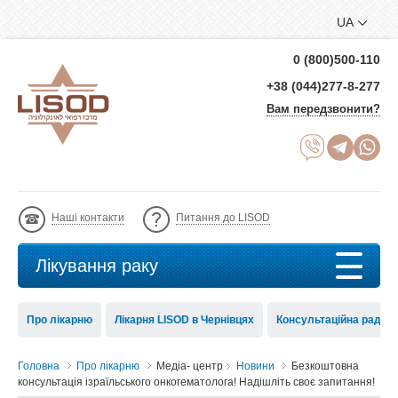
UA
0 (800)500-110
+38 (044)277-8-277
Вам передзвонити?
Наші контакти
Питання до LISOD
Лікування раку
Про лікарню
Лікарня LISOD в Чернівцях
Консультаційна рада 
Головна
Про лікарню
Медіа- центр
Новини
Безкоштовна
консультація ізраїльського онкогематолога! Надішліть своє запитання!