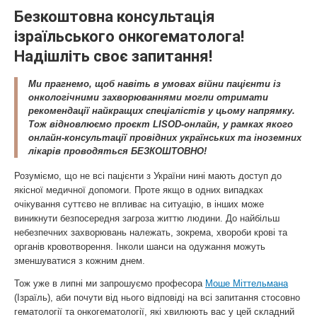
Безкоштовна консультація
ізраїльського онкогематолога!
Надішліть своє запитання!
Ми прагнемо, щоб навіть в умовах війни пацієнти із
онкологічними захворюваннями могли отримати
рекомендації найкращих спеціалістів у цьому напрямку.
Тож відновлюємо проєкт LISOD-онлайн, у рамках якого
онлайн-консультації провідних українських та іноземних
лікарів проводяться БЕЗКОШТОВНО!
Розуміємо, що не всі пацієнти з України нині мають доступ до
якісної медичної допомоги. Проте якщо в одних випадках
очікування суттєво не впливає на ситуацію, в інших може
виникнути безпосередня загроза життю людини. До найбільш
небезпечних захворювань належать, зокрема, хвороби крові та
органів кровотворення. Інколи шанси на одужання можуть
зменшуватися з кожним днем.
Тож уже в липні ми запрошуємо професора
Моше Міттельмана
(Ізраїль), аби почути від нього відповіді на всі запитання стосовно
гематології та онкогематології, які хвилюють вас у цей складний