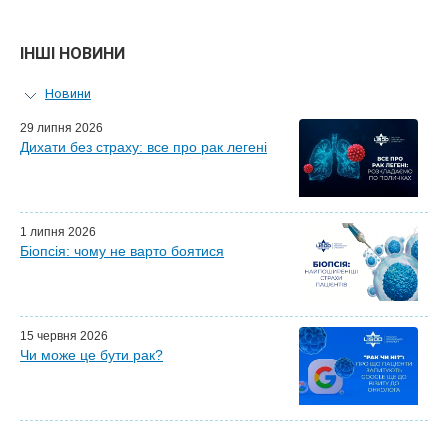
ІНШІ НОВИНИ
Новини
Персональний гід
29 липня 2026
Дихати без страху: все про рак легені
Майстер-класи для лікарів
Почесні гості
Ефіри LISOD-онлайн
Партнери LISOD
1 липня 2026
Біопсія: чому не варто боятися
15 червня 2026
Чи може це бути рак?