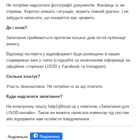
Не потрібно надсилати фотографії документів. Фахівець їх не
отримає. Коротко опишіть ситуацію, вкажіть повний діагноз. І не
забудьте написати, що конкретно вас цікавить.
Де і коли?
Запитання приймаються протягом кількох днів після публікації
анонсу.
Відповіді експерта у відеоформаті буде розміщено в наших
соцмережах вже у липні (слідкуйте за оновленням інформації на
офіційних сторінках LISOD у Facebook та Instagram).
Скільки коштує?
Участь безкоштовна. Не потрібно ні за що платити.
Куди надсилати запитання?
На електронну пошту
help1@lisod.ua
з поміткою «Запитання для
LISOD-онлайн». Також ви можете написати коментар під постом
або відправити нам особисте повідомлення.
Поділитися
Поділиться