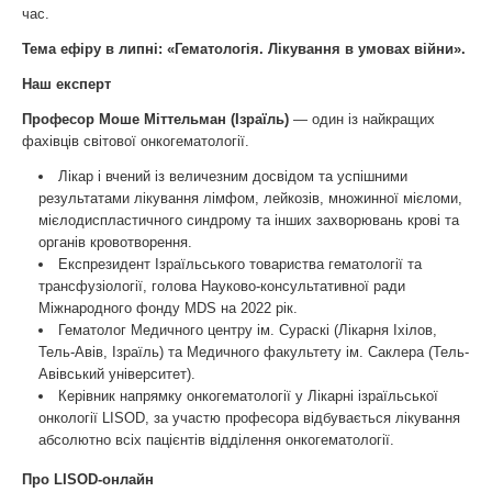
час.
Тема ефіру в липні: «Гематологія. Лікування в умовах війни».
Наш експерт
Професор Моше Міттельман (Ізраїль)
— один із найкращих
фахівців світової онкогематології.
Лікар і вчений із величезним досвідом та успішними
результатами лікування лімфом, лейкозів, множинної мієломи,
мієлодиспластичного синдрому та інших захворювань крові та
органів кровотворення.
Експрезидент Ізраїльського товариства гематології та
трансфузіології, голова Науково-консультативної ради
Міжнародного фонду MDS на 2022 рік.
Гематолог Медичного центру ім. Сураскі (Лікарня Іхілов,
Тель-Авів, Ізраїль) та Медичного факультету ім. Саклера (Тель-
Авівський університет).
Керівник напрямку онкогематології у Лікарні ізраїльської
онкології LISOD, за участю професора відбувається лікування
абсолютно всіх пацієнтів відділення онкогематології.
Про LISOD-онлайн