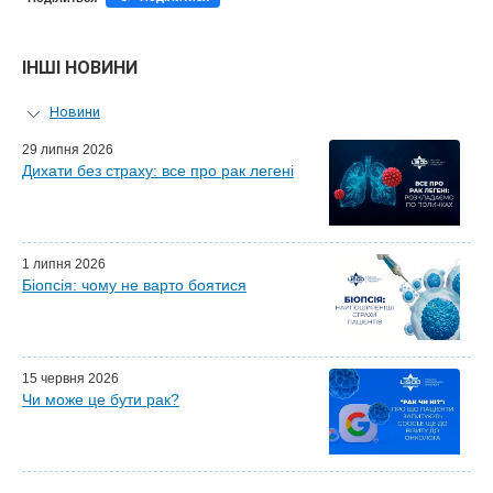
ІНШІ НОВИНИ
Новини
Персональний гід
29 липня 2026
Дихати без страху: все про рак легені
Майстер-класи для лікарів
Почесні гості
Ефіри LISOD-онлайн
Партнери LISOD
1 липня 2026
Біопсія: чому не варто боятися
15 червня 2026
Чи може це бути рак?