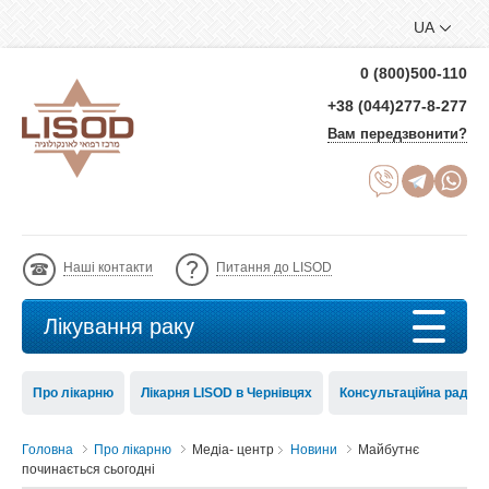
UA
0 (800)500-110
+38 (044)277-8-277
Вам передзвонити?
Наші контакти
Питання до LISOD
Лікування раку
Про лікарню
Лікарня LISOD в Чернівцях
Консультаційна рада 
Головна
Про лікарню
Медіа- центр
Новини
Майбутнє
починається сьогодні