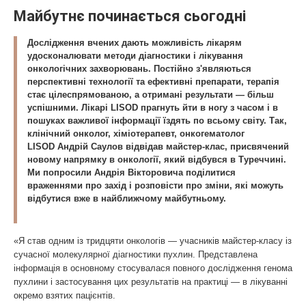
Майбутнє починається сьогодні
Дослідження вчених дають можливість лікарям
удосконалювати методи діагностики і лікування
онкологічних захворювань. Постійно з'являються
перспективні технології та ефективні препарати, терапія
стає цілеспрямованою, а отримані результати
— більш
успішними. Лікарі LISOD прагнуть йти в ногу з часом і в
пошуках важливої інформації їздять по всьому світу. Так,
клінічний онколог, хіміотерапевт, онкогематолог
LISOD
Андрій Саулов
відвідав майстер-клас, присвячений
новому напрямку в онкології, який відбувся в Туреччині.
Ми попросили Андрія Вікторовича поділитися
враженнями про захід і розповісти про зміни, які можуть
відбутися вже в найближчому майбутньому.
«Я став одним із тридцяти онкологів — учасників майстер-класу із
сучасної молекулярної діагностики пухлин. Представлена
інформація в основному стосувалася повного дослідження генома
пухлини і застосування цих результатів на практиці — в лікуванні
окремо взятих пацієнтів.