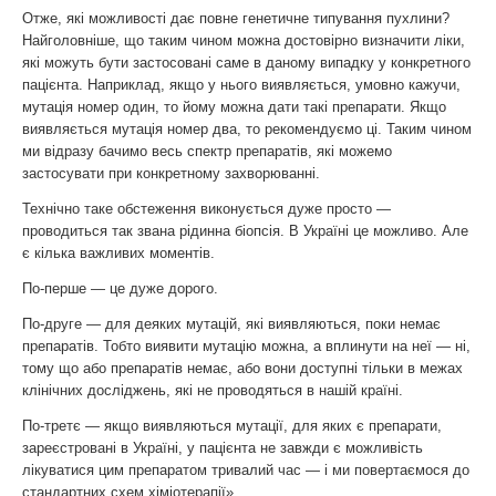
Отже, які можливості дає повне генетичне типування пухлини?
Найголовніше, що таким чином можна достовірно визначити ліки,
які можуть бути застосовані саме в даному випадку у конкретного
пацієнта. Наприклад, якщо у нього виявляється, умовно кажучи,
мутація номер один, то йому можна дати такі препарати. Якщо
виявляється мутація номер два, то рекомендуємо ці. Таким чином
ми відразу бачимо весь спектр препаратів, які можемо
застосувати при конкретному захворюванні.
Технічно таке обстеження виконується дуже просто —
проводиться так звана рідинна біопсія. В Україні це можливо. Але
є кілька важливих моментів.
По-перше — це дуже дорого.
По-друге — для деяких мутацій, які виявляються, поки немає
препаратів. Тобто виявити мутацію можна, а вплинути на неї — ні,
тому що або препаратів немає, або вони доступні тільки в межах
клінічних досліджень, які не проводяться в нашій країні.
По-третє — якщо виявляються мутації, для яких є препарати,
зареєстровані в Україні, у пацієнта не завжди є можливість
лікуватися цим препаратом тривалий час — і ми повертаємося до
стандартних схем хіміотерапії».