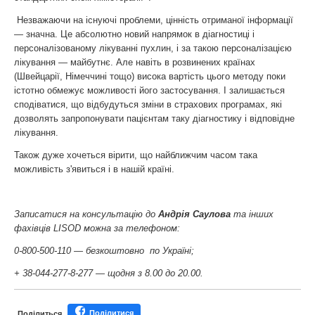
Незважаючи на існуючі проблеми, цінність отриманої інформації
— значна. Це абсолютно новий напрямок в діагностиці і
персоналізованому лікуванні пухлин, і за такою персоналізацією
лікування — майбутнє. Але навіть в розвинених країнах
(Швейцарії, Німеччині тощо) висока вартість цього методу поки
істотно обмежує можливості його застосування. І залишається
сподіватися, що відбудуться зміни в страхових програмах, які
дозволять запропонувати пацієнтам таку діагностику і відповідне
лікування.
Також дуже хочеться вірити, що найближчим часом така
можливість з'явиться і в нашій країні.
Записатися на консультацію до
Андрія Саулова
та інших
фахівців LISOD можна за телефоном:
0-800-500-110 — безкоштовно по Україні;
+ 38-044-277-8-277 — щодня з 8.00 до 20.00.
Поділитися
Поділиться