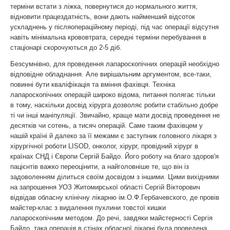
терміни встати з ліжка, повернутися до нормального життя,
відновити працездатність, вони дають найменший відсоток
ускладнень у післяопераційному періоді, під час операції відсутня
навіть мінімальна крововтрата, середні терміни перебування в
стаціонарі скорочуються до 2-5 діб.
Безсумнівно, для проведення лапароскопічних операцій необхідно
відповідне обладнання. Але вирішальним аргументом, все-таки,
повинні бути кваліфікація та вміння фахівця. Техніка
лапароскопічних операцій широко відома, питання полягає тільки
в тому, наскільки досвід хірурга дозволяє робити стабільно добре
ті чи інші маніпуляції. Звичайно, краще мати досвід проведення не
десятків чи сотень, а тисяч операцій. Саме таким фахівцем у
нашій країні й далеко за її межами є заступник головного лікаря з
хірургічної роботи LISOD, онколог, хірург, провідний хірург в
країнах СНД і Європи Сергій Байдо. Його роботу на благо здоров'я
пацієнтів важко переоцінити, а найголовніше те, що він із
задоволенням ділиться своїм досвідом з іншими. Цими вихідними
на запрошення УОЗ Житомирської області Сергій Вікторович
відвідав обласну клінічну лікарню ім.О.Ф.Гербачевского, де провів
майстер-клас з видалення пухлини товстої кишки
лапароскопічним методом. До речі, завдяки майстерності Сергія
Байдо, така операція в стінах обласної лікарні була проведена