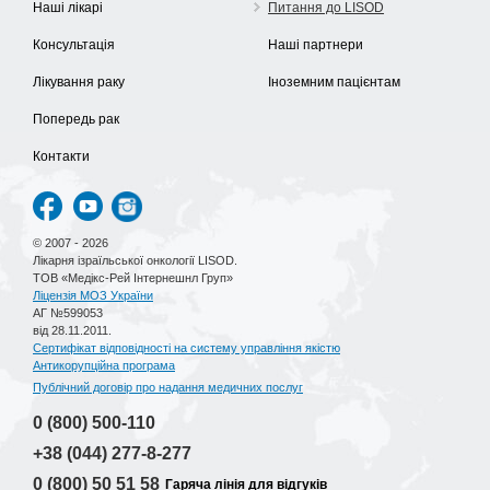
Наші лікарі
Питання до LISOD
Консультація
Наші партнери
Лікування раку
Іноземним пацієнтам
Попередь рак
Контакти
© 2007 - 2026
Лікарня ізраїльської онкології LISOD.
ТОВ «Медікс-Рей Інтернешнл Груп»
Ліцензія МОЗ України
АГ №599053
від 28.11.2011.
Сертифікат відповідності на систему управління якістю
Антикорупційна програма
Публічний договір про надання медичних послуг
0 (800)
500-110
+38 (044)
277-8-277
0 (800)
50 51 58
Гаряча лінія для відгуків