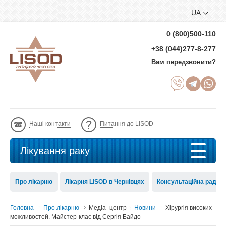
UA
0 (800)500-110
+38 (044)277-8-277
Вам передзвонити?
Наші контакти
Питання до LISOD
Лікування раку
Про лікарню
Лікарня LISOD в Чернівцях
Консультаційна рада 
Головна
Про лікарню
Медіа- центр
Новини
Хірургія високих
можливостей. Майстер-клас від Сергія Байдо