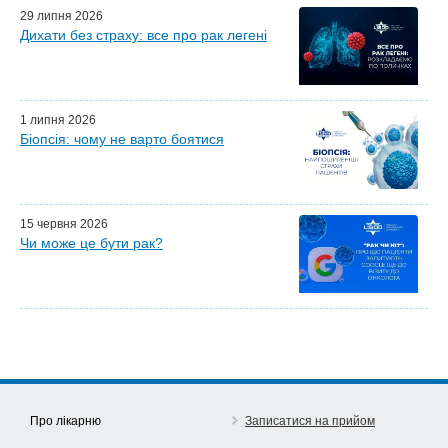
Персональний гід
29 липня 2026
Дихати без страху: все про рак легені
Майстер-класи для лікарів
Почесні гості
Ефіри LISOD-онлайн
Партнери LISOD
1 липня 2026
Біопсія: чому не варто боятися
15 червня 2026
Чи може це бути рак?
Про лікарню
Записатися на прийом