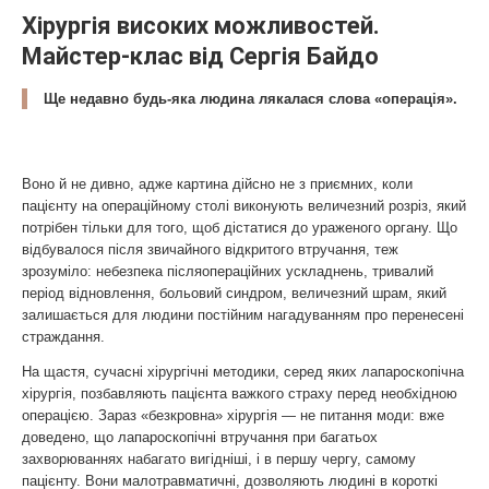
Хірургія високих можливостей.
Майстер-клас від Сергія Байдо
Ще недавно будь-яка людина лякалася слова «операція».
Воно й не дивно, адже картина дійсно не з приємних, коли
пацієнту на операційному столі виконують величезний розріз, який
потрібен тільки для того, щоб дістатися до ураженого органу. Що
відбувалося після звичайного відкритого втручання, теж
зрозуміло: небезпека післяопераційних ускладнень, тривалий
період відновлення, больовий синдром, величезний шрам, який
залишається для людини постійним нагадуванням про перенесені
страждання.
На щастя, сучасні хірургічні методики, серед яких лапароскопічна
хірургія, позбавляють пацієнта важкого страху перед необхідною
операцією. Зараз «безкровна» хірургія — не питання моди: вже
доведено, що лапароскопічні втручання при багатьох
захворюваннях набагато вигідніші, і в першу чергу, самому
пацієнту. Вони малотравматичні, дозволяють людині в короткі