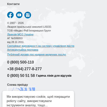
Контакти
© 2007 - 2026
Лікарня ізраїльської онкології LISOD.
ТОВ «Медікс-Рей Інтернешнл Груп»
Ліцензія МОЗ України
АГ №599053
від 28.11.2011.
Сертифікат відповідності на систему управління якістю
Антикорупційна програма
Публічний договір про надання медичних послуг
0 (800)
500-110
+38 (044)
277-8-277
0 (800)
50 51 58
Гаряча лінія для відгуків
Схема проїзду
Ми використовуємо cookie, щоб покращити
роботу сайту, використовувати
Розробка сайту
інструменти аналізу, тощо...