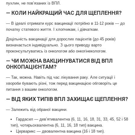
пухлин, не пов’язаних із ВПЛ.
— КОЛИ НАЙКРАЩИЙ ЧАС ДЛЯ ЩЕПЛЕННЯ?
— В ідеалі отримати курс вакцинації потрібно в 11-12 років — до
початку статевого життя. І хлопчикам, і дівчаткам.
Доцільність вакцинації для дорослих пацієнтів (до 45 років)
визначається індивідуально. З цього приводу варто
проконсультуватись із онкологом або онкогінекологом.
— ЧИ МОЖНА ВАКЦИНУВАТИСЯ ВІД ВПЛ
ОНКОПАЦІЄНТАМ?
— Так, можна. Навіть під час лікування раку. Але ситуації і
хвороби бувають різні, тож перед вакцинацією обговоріть це
питання з вашим онкологом.
— ВІД ЯКИХ ТИПІВ ВПЛ ЗАХИЩАЄ ЩЕПЛЕННЯ?
— Залежить від обраної вакцини.
Гардасил — дев’ятивалентна (6, 11, 16, 18, 31, 33, 45, 52 і 58
тип), чотирьохвалентна (6, 11, 16, 18 тип) вакцина.
Церварикс — двовалентна вакцина (16 і 18 тип).