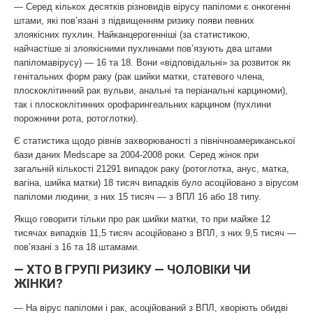
— Серед кількох десятків різновидів вірусу папіломи є онкогенні
штами, які пов’язані з підвищенням ризику появи певних
злоякісних пухлин. Найканцерогенніші (за статистикою,
найчастіше зі злоякісними пухлинами пов’язують два штами
папіломавірусу) — 16 та 18. Вони «відповідальні» за розвиток як
генітальних форм раку (рак шийки матки, статевого члена,
плоскоклітинний рак вульви, анальні та періанальні карциноми),
так і плоскоклітинних орофарингеальних карцином (пухлини
порожнини рота, ротоглотки).
Є статистика щодо рівнів захворюваності з північноамериканської
бази даних Medscape за 2004-2008 роки. Серед жінок при
загальній кількості 21291 випадок раку (ротоглотка, анус, матка,
вагіна, шийка матки) 18 тисяч випадків було асоційовано з вірусом
папіломи людини, з них 15 тисяч — з ВПЛ 16 або 18 типу.
Якщо говорити тільки про рак шийки матки, то при майже 12
тисячах випадків 11,5 тисяч асоційовано з ВПЛ, з них 9,5 тисяч —
пов’язані з 16 та 18 штамами.
— ХТО В ГРУПІ РИЗИКУ — ЧОЛОВІКИ ЧИ
ЖІНКИ?
— На вірус папіломи і рак, асоційований з ВПЛ, хворіють обидві