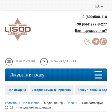
UA
0 (800)500-110
+38 (044)277-8-277
Вам передзвонити?
Наші контакти
Питання до LISOD
Лікування раку
Про лікарню
Лікарня LISOD в Чернівцях
Консультаційна рада 
Головна
Про лікарню
Медіа- центр
Новини
Gапіломавірус
16, 18 тип лікування, вакцинація