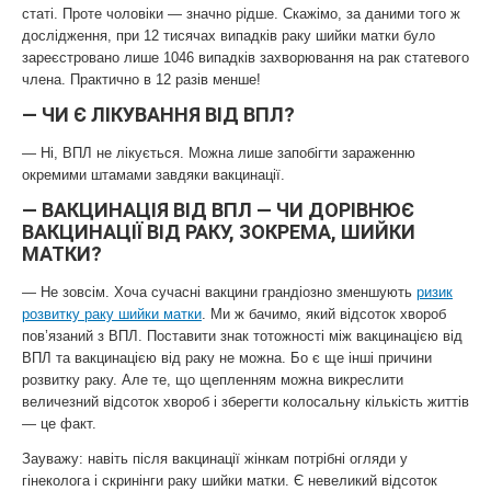
статі. Проте чоловіки — значно рідше. Скажімо, за даними того ж
дослідження, при 12 тисячах випадків раку шийки матки було
зареєстровано лише 1046 випадків захворювання на рак статевого
члена. Практично в 12 разів менше!
— ЧИ Є ЛІКУВАННЯ ВІД ВПЛ?
— Ні, ВПЛ не лікується. Можна лише запобігти зараженню
окремими штамами завдяки вакцинації.
— ВАКЦИНАЦІЯ ВІД ВПЛ — ЧИ ДОРІВНЮЄ
ВАКЦИНАЦІЇ ВІД РАКУ, ЗОКРЕМА, ШИЙКИ
МАТКИ?
— Не зовсім. Хоча сучасні вакцини грандіозно зменшують
ризик
розвитку раку шийки матки
. Ми ж бачимо, який відсоток хвороб
пов’язаний з ВПЛ. Поставити знак тотожності між вакцинацією від
ВПЛ та вакцинацією від раку не можна. Бо є ще інші причини
розвитку раку. Але те, що щепленням можна викреслити
величезний відсоток хвороб і зберегти колосальну кількість життів
— це факт.
Зауважу: навіть після вакцинації жінкам потрібні огляди у
гінеколога і скринінги раку шийки матки. Є невеликий відсоток