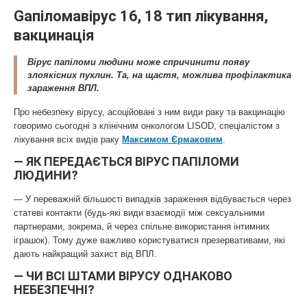
Gапіломавірус 16, 18 тип лікування,
вакцинація
Вірус папіломи людини може спричинити появу
злоякісних пухлин. Та, на щастя, можлива профілактика
зараження ВПЛ.
Про небезпеку вірусу, асоційовані з ним види раку та вакцинацію
говоримо сьогодні з клінічним онкологом LISOD, спеціалістом з
лікування всіх видів раку
Максимом Єрмаковим
.
— ЯК ПЕРЕДАЄТЬСЯ ВІРУС ПАПІЛОМИ
ЛЮДИНИ?
— У переважній більшості випадків зараження відбувається через
статеві контакти (будь-які види взаємодії між сексуальними
партнерами, зокрема, й через спільне використання інтимних
іграшок). Тому дуже важливо користуватися презервативами, які
дають найкращий захист від ВПЛ.
— ЧИ ВСІ ШТАМИ ВІРУСУ ОДНАКОВО
НЕБЕЗПЕЧНІ?