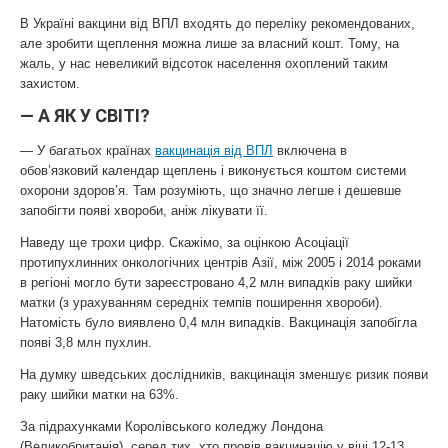
В Україні вакцини від ВПЛ входять до переліку рекомендованих,
але зробити щеплення можна лише за власний кошт. Тому, на
жаль, у нас невеликий відсоток населення охоплений таким
захистом.
— А ЯК У СВІТІ?
— У багатьох країнах
вакцинація від ВПЛ
включена в
обов’язковий календар щеплень і виконується коштом системи
охорони здоров’я. Там розуміють, що значно легше і дешевше
запобігти появі хвороби, аніж лікувати її.
Наведу ще трохи цифр. Скажімо, за оцінкою Асоціації
протипухлинних онкологічних центрів Азії, між 2005 і 2014 роками
в регіоні могло бути зареєстровано 4,2 млн випадків раку шийки
матки (з урахуванням середніх темпів поширення хвороби).
Натомість було виявлено 0,4 млн випадків. Вакцинація запобігла
появі 3,8 млн пухлин.
На думку шведських дослідників, вакцинація зменшує ризик появи
раку шийки матки на 63%.
За підрахунками Королівського коледжу Лондона
(Великобританія), серед тих, хто провів вакцинацію у віці 12-13