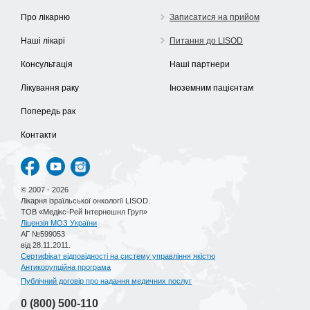
Про лікарню
Записатися на прийом
Наші лікарі
Питання до LISOD
Консультація
Наші партнери
Лікування раку
Іноземним пацієнтам
Попередь рак
Контакти
© 2007 - 2026
Лікарня ізраїльської онкології LISOD.
ТОВ «Медікс-Рей Інтернешнл Груп»
Ліцензія МОЗ України
АГ №599053
від 28.11.2011.
Сертифікат відповідності на систему управління якістю
Антикорупційна програма
Публічний договір про надання медичних послуг
0 (800)
500-110