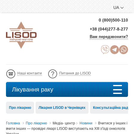
UA
0 (800)500-110
+38 (044)277-8-277
Вам передзвонити?
Наші контакти
Питання до LISOD
Лікування раку
Про лікарню
Лікарня LISOD в Чернівцях
Консультаційна рада 
Головна
Про лікарню
Медіа- центр
Новини
Вчитися у інших і
вчити інших — провідні лікарі LISOD виступають на XIII з'їзді онкологів