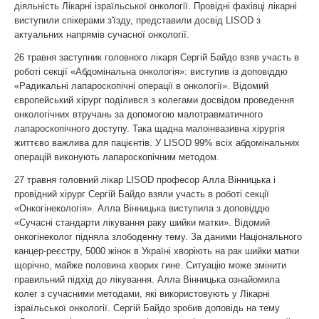
діяльність Лікарні ізраїльської онкології. Провідні фахівці лікарні
виступили спікерами з'їзду, представили досвід LISOD з
актуальних напрямів сучасної онкології.
26 травня заступник головного лікаря Сергій Байдо взяв участь в
роботі секції «Абдомінальна онкологія»: виступив із доповіддю
«Радикальні лапароскопічні операції в онкології». Відомий
європейський хірург поділився з колегами досвідом проведення
онкологічних втручань за допомогою малотравматичного
лапароскопічного доступу. Така щадна малоінвазивна хірургія
життєво важлива для пацієнтів. У LISOD 99% всіх абдомінальних
операцій виконують лапароскопічним методом.
27 травня головний лікар LISOD професор Алла Вінницька і
провідний хірург Сергій Байдо взяли участь в роботі секції
«Онкогінекологія». Алла Вінницька виступила з доповіддю
«Сучасні стандарти лікування раку шийки матки». Відомий
онкогінеколог підняла злободенну тему. За даними Національного
канцер-реєстру, 5000 жінок в Україні хворіють на рак шийки матки
щорічно, майже половина хворих гине. Ситуацію може змінити
правильний підхід до лікування. Алла Вінницька ознайомила
колег з сучасними методами, які використовують у Лікарні
ізраїльської онкології. Сергій Байдо зробив доповідь на тему