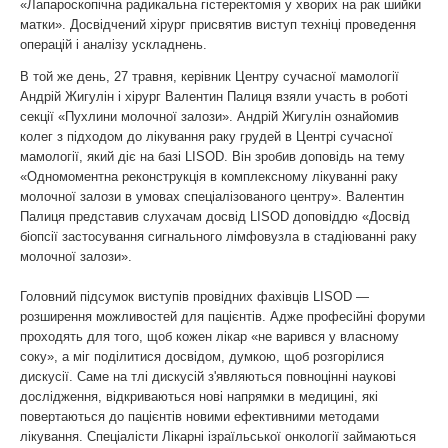
«Лапароскопічна радикальна гістеректомія у хворих на рак шийки
матки». Досвідчений хірург присвятив виступ техніці проведення
операцій і аналізу ускладнень.
В той же день, 27 травня, керівник Центру сучасної мамології
Андрій Жигулін і хірург Валентин Палиця взяли участь в роботі
секції «Пухлини молочної залози». Андрій Жигулін ознайомив
колег з підходом до лікування раку грудей в Центрі сучасної
мамології, який діє на базі LISOD. Він зробив доповідь на тему
«Одномоментна реконструкція в комплексному лікуванні раку
молочної залози в умовах спеціалізованого центру». Валентин
Палиця представив слухачам досвід LISOD доповіддю «Досвід
біопсії застосування сигнального лімфовузла в стадіюванні раку
молочної залози».
Головний підсумок виступів провідних фахівців LISOD —
розширення можливостей для пацієнтів. Адже професійні форуми
проходять для того, щоб кожен лікар «не варився у власному
соку», а міг поділитися досвідом, думкою, щоб розгорілися
дискусії. Саме на тлі дискусій з'являються повноцінні наукові
дослідження, відкриваються нові напрямки в медицині, які
повертаються до пацієнтів новими ефективними методами
лікування. Спеціалісти Лікарні ізраїльської онкології займаються