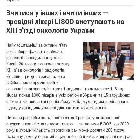
України
Вчитися у інших і вчити інших —
провідні лікарі LISOD виступають на
XIII з'їзді онкологів України
Наймасштабніші за останні п'ять
років збори фахівців в області
онкології проходили в ці дні в
Києві. 26 травня розпочав роботу
XIII з'їзд онкологів і радіологів
України. Три дня тривав один з
найбільших форумів країни —
яскрава і знакова подія в житті медичної громадськості. З'їзд
зібрав понад 1000 лікарів з усіх регіонів України та 15 зарубіжних
спікерів. Основна концепція з'їзду: «Від мультидисциплінарного
підходу до індивідуальної діагностики та лікування».
Питання розробки загальної стратегії розвитку онкологічної
служби в країні стоїть дуже гостро — за даними ВООЗ, до 2020
року в Україні кількість хворих на рак може досягти 200 тисяч.
Важливу роль у боротьбі з цим небезпечним захворюванням грає