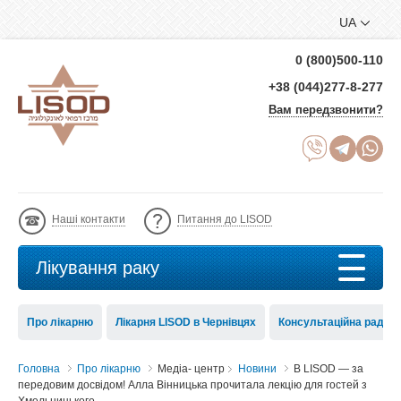
UA
0 (800)500-110
+38 (044)277-8-277
Вам передзвонити?
Наші контакти
Питання до LISOD
Лікування раку
Про лікарню
Лікарня LISOD в Чернівцях
Консультаційна рада 
Головна
Про лікарню
Медіа- центр
Новини
В LISOD — за
передовим досвідом! Алла Вінницька прочитала лекцію для гостей з