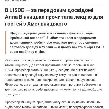
Хмельницького
В LISOD — за передовим досвідом!
Алла Вінницька прочитала лекцію для
гостей з Хмельницького
Щедро і відкрито діляться знаннями фахівці Лікарні
ізраїльської онкології. Знайомити колег з передовими
досягненнями, робити все можливе для впровадження
світового досвіду в Україні — в цьому бачать лікарі LISOD
свою особливу місію.
27 січня в Лікарні ізраїльської онкології приймали гостей з
Хмельницького. Для колег прочитала лекцію головний лікар
LISOD професор Алла Вінницька. Досвідчений онкогінеколог
висвітлила в доповіді таку важливу тему, як раннє виявлення і
попередження найбільш поширених злоякісних новоутворень.
Лікар розповіла слухачам про скринінгові програми і обстеження
для тих, хто вважає себе здоровим, — кому, коли і що необхідно
проходити.
Професор Вінницька приділила увагу скринінгу найпоширеніших
видів раку: молочної залози, шийки матки, передміхурової залози,