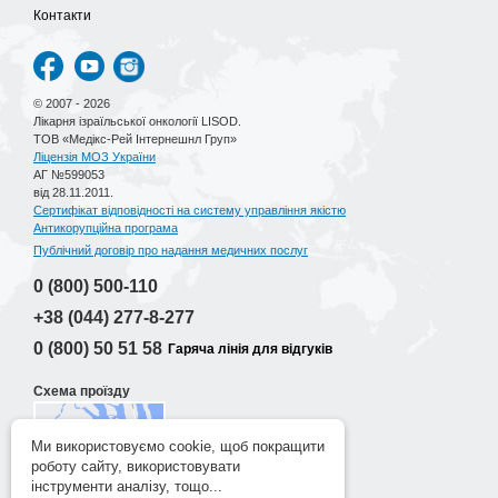
Контакти
© 2007 - 2026
Лікарня ізраїльської онкології LISOD.
ТОВ «Медікс-Рей Інтернешнл Груп»
Ліцензія МОЗ України
АГ №599053
від 28.11.2011.
Сертифікат відповідності на систему управління якістю
Антикорупційна програма
Публічний договір про надання медичних послуг
0 (800)
500-110
+38 (044)
277-8-277
0 (800)
50 51 58
Гаряча лінія для відгуків
Схема проїзду
Ми використовуємо cookie, щоб покращити
роботу сайту, використовувати
Розробка сайту
інструменти аналізу, тощо...