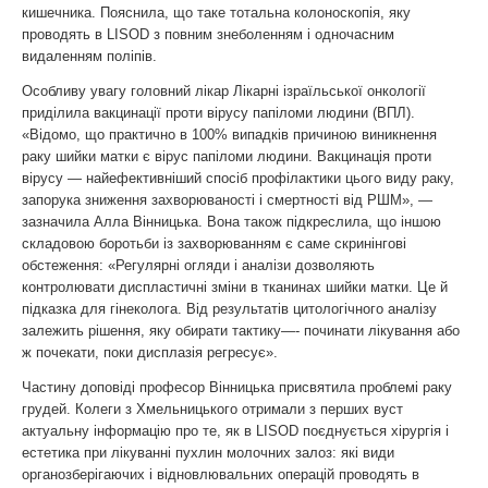
кишечника. Пояснила, що таке тотальна колоноскопія, яку
проводять в LISOD з повним знеболенням і одночасним
видаленням поліпів.
Особливу увагу головний лікар Лікарні ізраїльської онкології
приділила вакцинації проти вірусу папіломи людини (ВПЛ).
«Відомо, що практично в 100% випадків причиною виникнення
раку шийки матки є вірус папіломи людини. Вакцинація проти
вірусу — найефективніший спосіб профілактики цього виду раку,
запорука зниження захворюваності і смертності від РШМ», —
зазначила Алла Вінницька. Вона також підкреслила, що іншою
складовою боротьби із захворюванням є саме скринінгові
обстеження: «Регулярні огляди і аналізи дозволяють
контролювати диспластичні зміни в тканинах шийки матки. Це й
підказка для гінеколога. Від результатів цитологічного аналізу
залежить рішення, яку обирати тактику—- починати лікування або
ж почекати, поки дисплазія регресує».
Частину доповіді професор Вінницька присвятила проблемі раку
грудей. Колеги з Хмельницького отримали з перших вуст
актуальну інформацію про те, як в LISOD поєднується хірургія і
естетика при лікуванні пухлин молочних залоз: які види
органозберігаючих і відновлювальних операцій проводять в