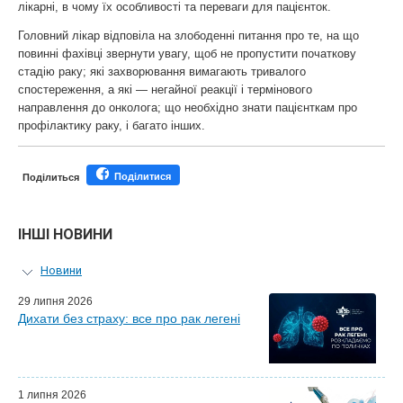
лікарні, в чому їх особливості та переваги для пацієнток.
Головний лікар відповіла на злободенні питання про те, на що
повинні фахівці звернути увагу, щоб не пропустити початкову
стадію раку; які захворювання вимагають тривалого
спостереження, а які — негайної реакції і термінового
направлення до онколога; що необхідно знати пацієнткам про
профілактику раку, і багато інших.
Поділитися
Поділиться
ІНШІ НОВИНИ
Новини
Персональний гід
29 липня 2026
Дихати без страху: все про рак легені
Майстер-класи для лікарів
Почесні гості
Ефіри LISOD-онлайн
Партнери LISOD
1 липня 2026