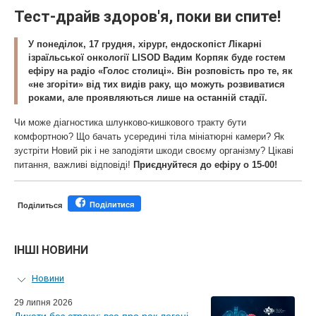
Тест-драйв здоров'я, поки ви спите!
У понеділок, 17 грудня, хірург, ендоскопіст Лікарні
ізраїльської онкології LISOD
Вадим Корпяк
буде гостем
ефіру на
радіо «Голос столиці»
. Він розповість про те, як
«не згоріти» від тих видів раку, що можуть розвиватися
роками, але проявляються лише на останній стадії.
Чи може діагностика шлунково-кишкового тракту бути
комфортною? Що бачать усередині тіла мініатюрні камери? Як
зустріти Новий рік і не заподіяти шкоди своєму організму? Цікаві
питання, важливі відповіді!
Приєднуйтеся до ефіру о 15-00!
Поділитися
Поділиться
ІНШІ НОВИНИ
Новини
Персональний гід
29 липня 2026