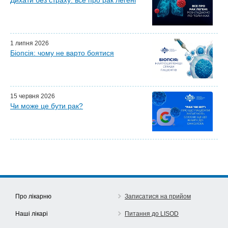
Дихати без страху: все про рак легені
Майстер-класи для лікарів
Почесні гості
Ефіри LISOD-онлайн
Партнери LISOD
1 липня 2026
Біопсія: чому не варто боятися
15 червня 2026
Чи може це бути рак?
Про лікарню
Записатися на прийом
Наші лікарі
Питання до LISOD