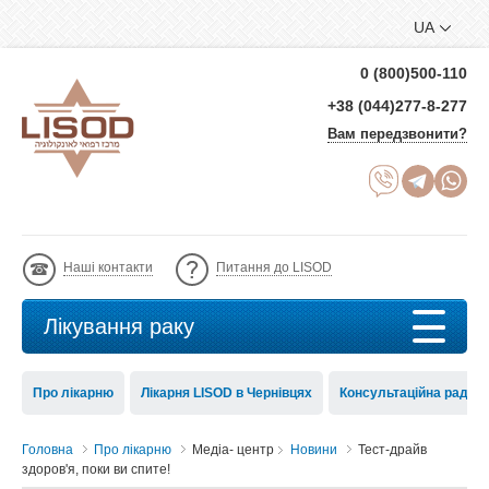
UA
0 (800)500-110
+38 (044)277-8-277
Вам передзвонити?
Наші контакти
Питання до LISOD
Лікування раку
Про лікарню
Лікарня LISOD в Чернівцях
Консультаційна рада 
Головна
Про лікарню
Медіа- центр
Новини
Тест-драйв
здоров'я, поки ви спите!