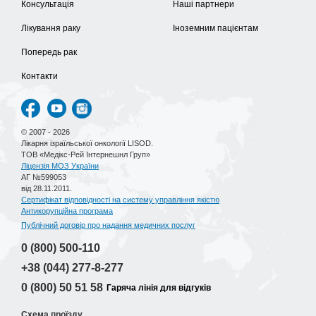
Консультація
Наші партнери
Лікування раку
Іноземним пацієнтам
Попередь рак
Контакти
© 2007 - 2026
Лікарня ізраїльської онкології LISOD.
ТОВ «Медікс-Рей Інтернешнл Груп»
Ліцензія МОЗ України
АГ №599053
від 28.11.2011.
Сертифікат відповідності на систему управління якістю
Антикорупційна програма
Публічний договір про надання медичних послуг
0 (800)
500-110
+38 (044)
277-8-277
0 (800)
50 51 58
Гаряча лінія для відгуків
Схема проїзду