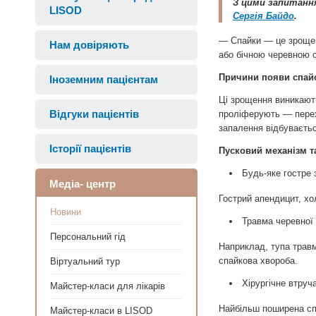
З цими запитання
LISOD
Сергія Байдо
.
— Спайки — це зрощенн
Нам довіряють
або бічною черевною с
Причини появи спай
Іноземним пацієнтам
Ці зрощення виникають
Відгуки пацієнтів
проліферують — перехо
запалення відбуваєтьс
Історії пацієнтів
Пусковий механізм т
Будь-яке гостре 
Медіа- центр
Гострий апендицит, хол
Новини
Травма черевної 
Персональний гід
Наприклад, тупа трав
спайкова хвороба.
Віртуальний тур
Хірургічне втруч
Майстер-класи для лікарів
Найбільш поширена спа
Майстер-класи в LISOD