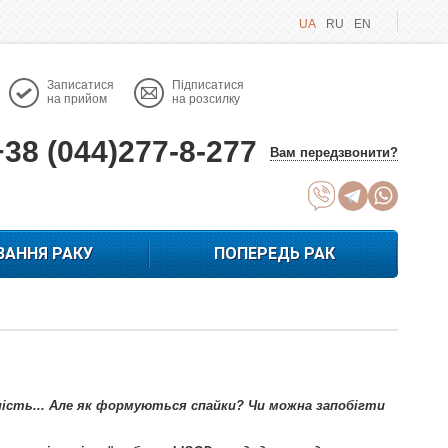
UA
RU
EN
Записатися
Підписатися
на прийом
на розсилку
+38 (044)277-8-277
Вам передзвонити?
ВАННЯ РАКУ
ПОПЕРЕДЬ РАК
дність... Але як формуються спайки? Чи можна запобігти