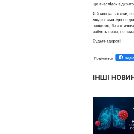
що внаслідок відкритої
Є й спеціальні ліки, з
людині сьогодні не д
невідомо, бо з етични
роблять гірше, не при
Будьте здорові!
Поді
Поділиться
ІНШІ НОВИ
Персонал
Майстер-класи для
Почес
Ефіри LISO
Партнер