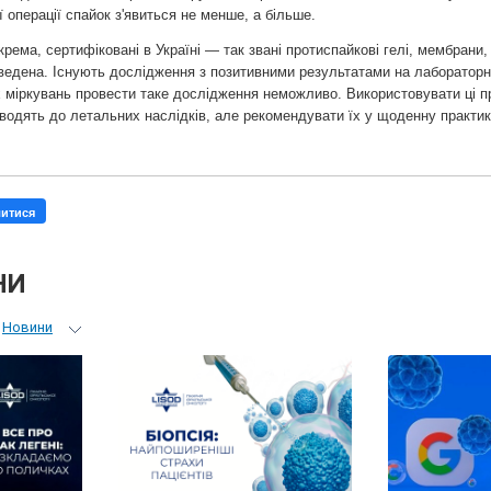
 операції спайок з'явиться не менше, а більше.
окрема, сертифіковані в Україні — так звані протиспайкові гелі, мембрани
оведена. Існують дослідження з позитивними результатами на лаборатор
х міркувань провести таке дослідження неможливо. Використовувати ці 
зводять до летальних наслідків, але рекомендувати їх у щоденну практи
литися
НИ
Новини
ьний гід
 лікарів
ні гості
D-онлайн
и LISOD