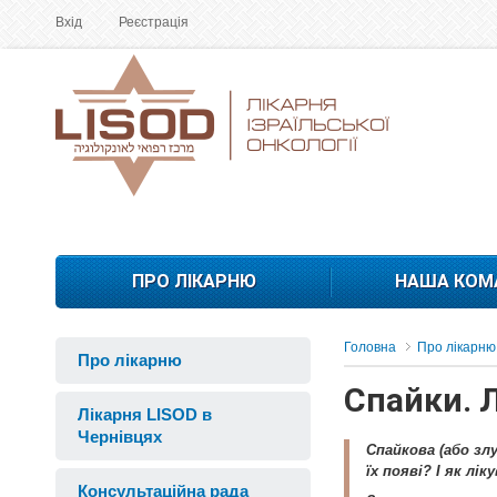
Вхід
Реєстрація
ПРО ЛІКАРНЮ
НАША КОМ
Головна
Про лікарню
Про лікарню
Спайки. 
Лікарня LISOD в
Чернівцях
Спайкова (або зл
їх появі? І як лі
Консультаційна рада