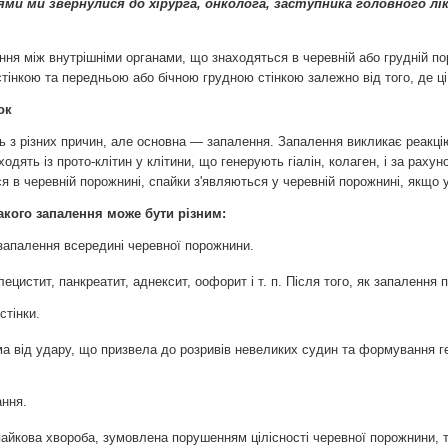
ми ми звернулися до хірурга, онколога, заступника головного лік
я між внутрішніми органами, що знаходяться в черевній або грудній по
тінкою та передньою або бічною грудною стінкою залежно від того, де ц
ок
 з різних причин, але основна — запалення. Запалення викликає реакцію 
дять із прото-клітин у клітини, що генерують гіалін, колаген, і за раху
я в черевній порожнині, спайки з'являються у черевній порожнині, якщо у
акого запалення може бути різним:
запалення всередині черевної порожнини.
ецистит, панкреатит, аднексит, оофорит і т. п. Після того, як запалення 
стінки.
ма від удару, що призвела до розривів невеликих судин та формування 
ання.
йкова хвороба, зумовлена порушенням цілісності черевної порожнини, т