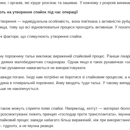
інки, і органів, які хірург розсікає та зашиває. У кожному з розрізів виник
ть на утворення спайок під час операції
творення — індивідуальна особливість, вона пов'язана з активністю руб
ища, тому що всі відновлювальні процеси проходять активніше. У похило
вні фактори, що стимулюють утворення спайок.
ну порожнину тальк викликає виражений спайковий процес. Раніше лікар
у деяких малобюджетних стаціонарах. Однак якщо в таких рукавичках «з
і такі рукавички намагаються не використовувати.
завжди погано. Іноді нам потрібно не боротися зі спайковим процесом, а
ідина в плевральній порожнині, йому вводять туди тальк. У такому вип
льше не накопичується.
 також можуть сприяти появі спайок. Наприклад, кетгут — матеріал біол
о розсмоктуванні лежить принцип «господар проти трансплантата», імун
спайковий процес завжди набагато більш виражений, ніж при використанні
гідроліз, а не імунна реакція.