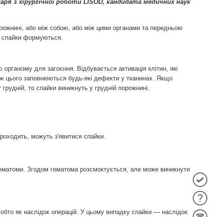
аря з хірургічної роботи LISOD, кандидата медичних наук
рожнині, або між собою, або між цими органами та передньою
і спайки формуються.
організму для загоєння. Відбувається активація клітин, які
нок цього заповнюються будь-які дефекти у тканинах. Якщо
 грудній, то спайки виникнуть у грудній порожнині.
проходить, можуть з'явитися спайки.
гематоми. Згодом гематома розсмоктується, але може виникнути
обто як наслідок операцій. У цьому випадку спайки — наслідок