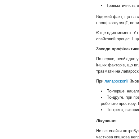
Травматичність 
Відомий факт, що на с
площі коагуляції, вел
Є ще один момент. У н
спайковий процес. І щ
Заходи профілактик
По-перше, необхідно у
інших факторів, що вп
травматична лапароско
При
лапароскопії
ймові
По-перше, набаг
По-друге, при пр
робочого простору.
По-третє, викори
Лікування
Не всі спайки потребу
часткова кишкова непро