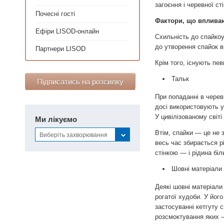
загоєння і черевної ст
Почесні гості
Фактори, що впливаю
Ефіри LISOD-онлайн
Схильність до спайкоу
до утворення спайок в
Партнери LISOD
Крім того, існують пе
Тальк
Підписатись на розсилку
При попаданні в черев
досі використовують 
У цивілізованому світ
Ми лікуємо
Втім, спайки — це не 
Виберіть захворювання
весь час збирається р
стінкою — і рідина бі
Шовні матеріали
Деякі шовні матеріали
рогатої худоби. У йог
застосуванні кетгуту 
розсмоктування яких — 