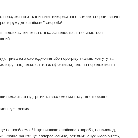
е поводження з тканинами, використання важких енергій, значні
«простору» для спайкової хвороби!
він підсихає, кишкова стінка запалюється, починається
жений.
у), тривалого охолодження або перегріву тканин, кетгуту та
тих втручань, адже є така ж ефективна, але на порядок менш
ини подається підігрітий та зволожений газ для створення
 зменшує травму.
о це не проблема. Якщо виникає спайкова хвороба, наприклад, —
ки, краще робити це лапароскопічно, оскільки існує ймовірність,