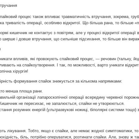
втручання
пайковий процес також впливає травматичність втручання, зокрема, груб
ика тривалість операції, особливо відкритої. Що більша рана, то більше 
ормі кишечник не контактує з повітрям, але у процесі відкритої операції 
о ширше і довше втручання, що сильніше підсихання, то більше він вира
и
никати впливів, які провокують спайковий процес, — речовин (тальку, йод
ливають на спайкоутворення. І так, по можливості, варто уникати відкри
пічна хірургія!
рність формування спайок знижується за кількома напрямками:
ато менша площа рани.
авильній організації лапароскопічної операції всередину черевної порожн
 Кишечник не пересихає, не запалюється, спайки не утворюються.
стання розумних енергій (ультразвукові ножиці, біполярні системи тощо)
ють лікування. Тобто, якщо є спайки, але немає жодної симптоматики, т
хідність, біль, потрібно оперуватися, розтинати спайки. Але, знову ж та