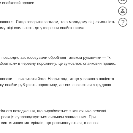
ає спайковий процес.
цювання. Якщо говорити загалом, то в молодому віці схильність
му віці схильність до утворення спайок нижча.
і повсюдно застосовували оброблені тальком рукавички — їх
абратися» в черевну порожнину, це зумовлює спайковий процес.
 навпаки — викликати його! Наприклад, якщо у важкого пацієнта
адку спайки рубцюють порожнину, легеня спаюється з грудною
огічного походження, що виробляється з кишечника великої
на реакція супроводжується сильним запаленням. При
 синтетичних матеріалів, що розсмоктуються, в основі