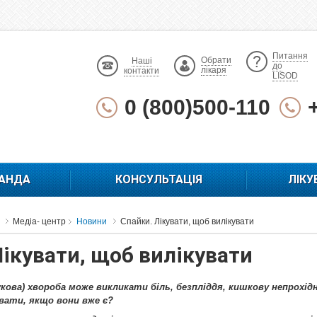
Питання
Обрати
Наші
до
лікаря
контакти
LISOD
0 (800)500-110
АНДА
КОНСУЛЬТАЦІЯ
ЛІКУ
Медіа- центр
Новини
Спайки. Лікувати, щоб вилікувати
Лікувати, щоб вилікувати
укова) хвороба може викликати біль, безпліддя, кишкову непрохі
кувати, якщо вони вже є?