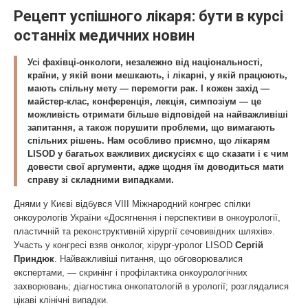
Рецепт успішного лікаря: бути в курсі
останніх медичних новин
Усі фахівці-онкологи, незалежно від національності,
країни, у якій вони мешкають, і лікарні, у якій працюють,
мають спільну мету — перемогти рак. І кожен захід —
майстер-клас, конференція, лекція, симпозіум — це
можливість отримати більше відповідей на найважливіші
запитання, а також порушити проблеми, що вимагають
спільних рішень. Нам особливо приємно, що лікарям
LISOD у багатьох важливих дискусіях є що сказати
і є чим
довести свої аргументи, адже щодня їм доводиться мати
справу зі складними випадками.
Днями у Києві відбувся VIII Міжнародний конгрес спілки
онкоурологів України «Досягнення і перспективи в онкоурології,
пластичній та реконструктивній хірургії сечовивідних шляхів».
Участь у конгресі взяв онколог, хірург-уролог LISOD
Сергій
Приндюк
. Найважливіші питання, що обговорювалися
експертами, — скринінг і профілактика онкоурологічних
захворювань; діагностика онкопатологій в урології; розглядалися
цікаві клінічні випадки.