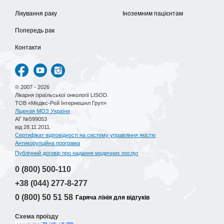
Лікування раку
Іноземним пацієнтам
Попередь рак
Контакти
© 2007 - 2026
Лікарня ізраїльської онкології LISOD.
ТОВ «Медікс-Рей Інтернешнл Груп»
Ліцензія МОЗ України
АГ №599053
від 28.11.2011.
Сертифікат відповідності на систему управління якістю
Антикорупційна програма
Публічний договір про надання медичних послуг
0 (800)
500-110
+38 (044)
277-8-277
0 (800)
50 51 58
Гаряча лінія для відгуків
Схема проїзду