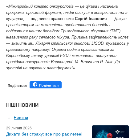
«
Міжнародний конгрес онкоурологів — це цікава і насичена
програма, приємний формат, плідні дискусії в конгрес-холі та в
кулуарах
, — поділився враженнями
Сергій Іванович
. —
Дякую
організаторам за можливість представити доповідь і
поділитися нашим досвідом Тримодального лікування (TMT)
інвазивного раку сечового міхура. Приємна зацікавленість колег
— значить ми, Лікарня ізраїльської онкології LISOD, рухаємось у
правильному напрямку! Окрема подяка організаторам за
Європейську школу урології ESU і можливість послухати
провідних онкоурологів Європи prof. M. Brausi та R. Nair. До
зустрічі на наукових платформах!
»
Поділитися
Поділиться
ІНШІ НОВИНИ
Новини
Персональний гід
29 липня 2026
Дихати без страху: все про рак легені
Майстер-класи для лікарів