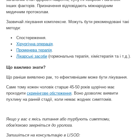
інших факторів. Призначення відповідають міжнародним
медичним протоколам.
Зазвичай лікування комплексне. Можуть бути рекомендовані такі
методи:
Спостереження.
Хірургічна операція
.
Променева терапія
.
Лікарські засоби
(гормональна терапія, хімієтерапія та і т.д.).
Що важливо знати?
Що раніше виявлено рак, то ефективнішим може бути лікування.
Саме тому кожен чоловік старше 45-50 років щорічно має
проходити
скринінгове обстеження
. Воно дозволяє виявити
пухлину на ранній стадії, коли немає жодних симптомів.
Якщо у вас є якісь питання або турбують симптоми,
обов'язково зверніться до уролога.
Запишіться на консультацію в LISOD: