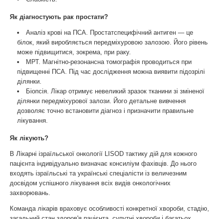
Як діагностують рак простати?
Аналіз крові на ПСА. Простатспецифічний антиген — це
білок, який виробляється передміхуровою залозою. Його рівень
може підвищитися, зокрема, при раку.
МРТ. Магнітно-резонансна томографія проводиться при
підвищенні ПСА. Під час дослідження можна виявити підозрілі
ділянки.
Біопсія. Лікар отримує невеликий зразок тканини зі зміненої
ділянки передміхурової залози. Його детальне вивчення
дозволяє точно встановити діагноз і призначити правильне
лікування.
Як лікують?
В Лікарні ізраїльської онкології LISOD тактику дій для кожного
пацієнта індивідуально визначає консиліум фахівців. До нього
входять ізраїльські та українські спеціалісти із величезним
досвідом успішного лікування всіх видів онкологічних
захворювань.
Команда лікарів враховує особливості конкретної хвороби, стадію,
загальний стан здоров'я пацієнта, супутні хвороби і багатьох