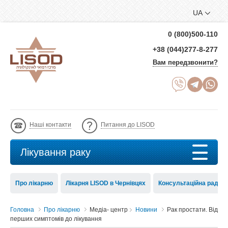
UA
0 (800)500-110
+38 (044)277-8-277
Вам передзвонити?
Наші контакти
Питання до LISOD
Лікування раку
Про лікарню
Лікарня LISOD в Чернівцях
Консультаційна рада 
Головна
Про лікарню
Медіа- центр
Новини
Рак простати. Від
перших симптомів до лікування