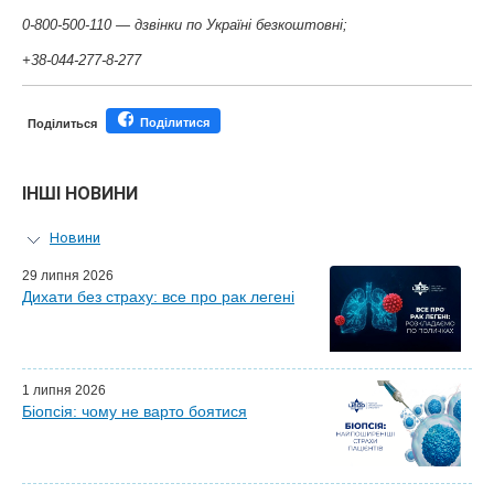
0-800-500-110 — дзвінки по Україні безкоштовні;
+38-044-277-8-277
Поділитися
Поділиться
ІНШІ НОВИНИ
Новини
Персональний гід
29 липня 2026
Дихати без страху: все про рак легені
Майстер-класи для лікарів
Почесні гості
Ефіри LISOD-онлайн
Партнери LISOD
1 липня 2026
Біопсія: чому не варто боятися