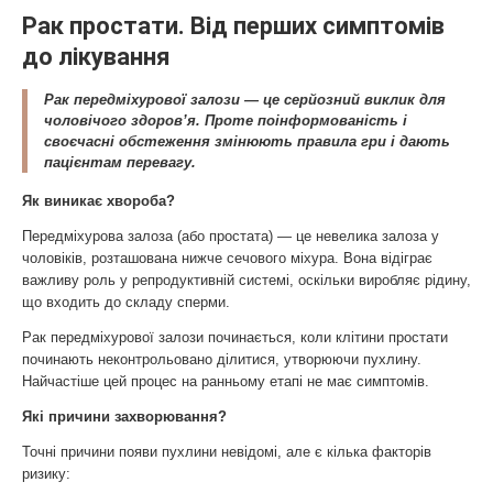
Рак простати. Від перших симптомів
до лікування
Рак передміхурової залози — це серйозний виклик для
чоловічого здоров’я. Проте поінформованість і
своєчасні обстеження змінюють правила гри і дають
пацієнтам перевагу.
Як виникає хвороба?
Передміхурова залоза (або простата) — це невелика залоза у
чоловіків, розташована нижче сечового міхура. Вона відіграє
важливу роль у репродуктивній системі, оскільки виробляє рідину,
що входить до складу сперми.
Рак передміхурової залози починається, коли клітини простати
починають неконтрольовано ділитися, утворюючи пухлину.
Найчастіше цей процес на ранньому етапі не має симптомів.
Які причини захворювання?
Точні причини появи пухлини невідомі, але є кілька факторів
ризику: