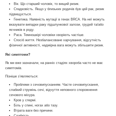
Вік. Що старший чоловік, то вищий ризик.
Спадковість. Якщо у близьких родичів був цей рак, ризик
підвищується.
Генетика. Наявність мутації в генах BRCA. На неї можуть
вказувати випадки раку підшлункової залози, грудей та/або
яєчників в роду.
Раса. Темношкірі чоловіки хворіють частіше.
Спосіб життя. Незбалансоване харчування, відсутність
фізичної активності, надмірна вага можуть збільшити ризик.
Які симптоми?
Як ми вже зазначали, на ранніх стадіях хвороба часто не має
симптомів.
Пізніше з’являються:
Проблеми з сечовипусканням. Часте сечовипускання,
слабкий струмінь сечі, відчуття неповного спорожнення
сечового міхура.
Кров у спермі.
Біль у спині, ногах або тазу.
Втрата ваги без причини.
Слабкість.