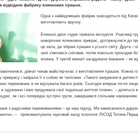
та відвідали фабрику ялинкових іграшок.
Одна з найвідоміших фабрик знаходиться під Києвом
виготовляють вручну.
Близько двох годин тривала екскурсія. Учасниці гр
новорічних ялинкових прикрас, доторкнулися до про
це зала, де зібрані іграшки з усього світу. Друга 
залі з'являвся сніговик, потім повільно проходив 
ялинка. У третій кімнаті загадували бажання – як в
закінчилися, дівчат чекав майстер-клас з виготовлення іграшок. Кожна го
прикрасу і забрала її з собою як талісман. «Такого занурення в дитинст
аких переживань я не відчувала багато років. Сьогодні вперше після хвор
в одужання і вже продумала свої подальші життєві плани», – ділиться 
чудес, як і всі попередні зустрічі групи, завершився спільним чаюванням.
зане з радісними переживаннями – це наш підхід. Ми намагаємося дарува
моменти», – прокоментувала черговий захід психолог ЛICОД Тетяна Перш