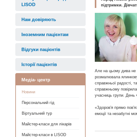
LISOD
підтримки. Дівча
Нам довіряють
Іноземним пацієнтам
Відгуки пацієнтів
Історії пацієнтів
Але на цьому дива не 
розмалювала ялинкову 
Медіа- центр
справжньої радості, т
справжньому повірила 
Новини
учасниць групи. День 
Персональний гід
«Здоров'я прямо пов'я
Віртуальний тур
емоції та незабутні 
Майстер-класи для лікарів
Майстер-класи в LISOD