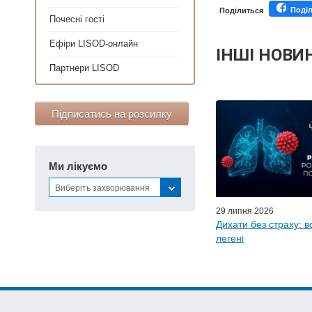
Поді
Поділиться
Почесні гості
Ефіри LISOD-онлайн
ІНШІ НОВИ
Партнери LISOD
Персонал
Підписатись на розсилку
Майстер-класи для
Почес
Ефіри LISO
Ми лікуємо
Партнер
Виберіть захворювання
29 липня 2026
Дихати без страху: в
легені