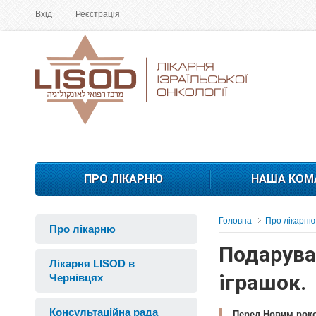
Вхід
Реєстрація
ПРО ЛІКАРНЮ
НАША КОМ
Головна
Про лікарню
Про лікарню
Подарува
Лікарня LISOD в
іграшок.
Чернівцях
Консультаційна рада
Перед Новим роком