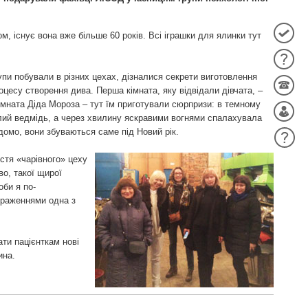
, існує вона вже більше 60 років. Всі іграшки для ялинки тут
упи побували в різних цехах, дізналися секрети виготовлення
цесу створення дива. Перша кімната, яку відвідали дівчата, –
– кімната Діда Мороза – тут їм приготували сюрпризи: в темному
білий ведмідь, а через хвилину яскравими вогнями спалахувала
ідомо, вони збуваються саме під Новий рік.
стя «чарівного» цеху
во, такої щирої
оби я по-
враженнями одна з
ти пацієнткам нові
ина.