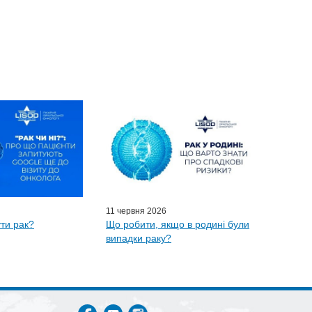
11 червня 2026
ти рак?
Що робити, якщо в родині були
випадки раку?