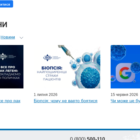
литися
НИ
Новини
ьний гід
 лікарів
ні гості
D-онлайн
и LISOD
1 липня 2026
15 червня 2026
се про рак
Біопсія: чому не варто боятися
Чи може це бу
0 (800)
500-110