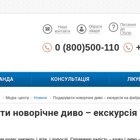
Питання
Обрати
Наші
до
лікаря
контакти
LISOD
0 (800)500-110
АНДА
КОНСУЛЬТАЦІЯ
ЛІКУ
Медіа- центр
Новини
Подарувати новорічне диво – екскурсія на фабри
ти новорічне диво – екскурсія
 чудес чекають і діти, і дорослі. Справжню радість – казку і диво