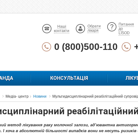
Питання
Обрати
Наші
до
лікаря
контакти
LISOD
0 (800)500-110
АНДА
КОНСУЛЬТАЦІЯ
ЛІКУ
Медіа- центр
Новини
Мультидисциплінарний реабілітаційний супрові
сциплінарний реабілітаційний
нший метод лікування раку молочної залози, ад’ювантна антигор
. І хоча в абсолютній більшості випадків вони не несуть ризик