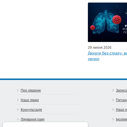
Персонал
Майстер-класи для
Почес
Ефіри LISO
Партнер
29 липня 2026
Дихати без страху: в
легені
Про лікарню
Записа
Наші лікарі
Питан
Консультація
Наші 
Лікування раку
Інозем