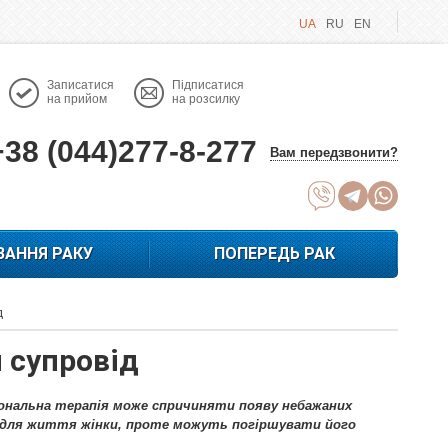
UA
RU
EN
Записатися
Підписатися
на прийом
на розсилку
+38 (044)277-8-277
Вам передзвонити?
ВАННЯ РАКУ
ПОПЕРЕДЬ РАК
д
 супровід
мональна терапія може спричиняти появу небажаних
ів для життя жінки, проте можуть погіршувати його