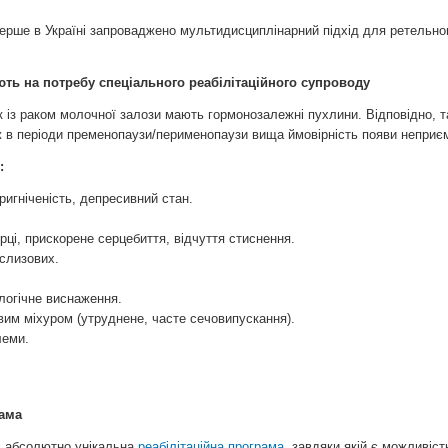
рше в Україні запроваджено мультидисциплінарний підхід для ретельного
ть на потребу спеціального реабілітаційного супроводу
 із раком молочної залози мають гормонозалежні пухлини. Відповідно, та
ж в періоди пременопаузи/перименопаузи вища ймовірність появи неприєм
:
ригніченість, депресивний стан.
ці, прискорене серцебиття, відчуття стиснення.
 слизових.
логічне виснаження.
им міхуром (утруднене, часте сечовипускання).
леми.
рама
і абсолютно унікальна
реабілітаційна програма
, завдяки якій є можливіс