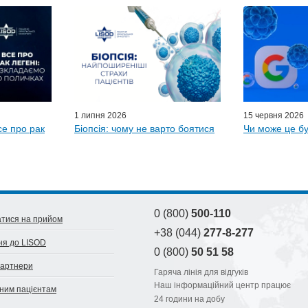
ьний гід
 лікарів
ні гості
D-онлайн
и LISOD
1 липня 2026
15 червня 2026
се про рак
Біопсія: чому не варто боятися
Чи може це бу
0 (800)
500-110
тися на прийом
+38 (044)
277-8-277
ня до LISOD
0 (800)
50 51 58
партнери
Гаряча лінія для відгуків
Наш інформаційний центр працює
ним пацієнтам
24 години на добу