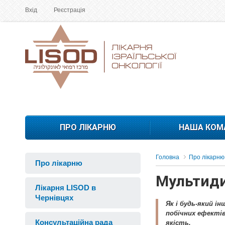
Вхід
Реєстрація
ПРО ЛІКАРНЮ
НАША КОМ
Головна
Про лікарню
Про лікарню
Мультиди
Лікарня LISOD в
Чернівцях
Як і будь-який і
побічних ефектів
Консультаційна рада
якість.