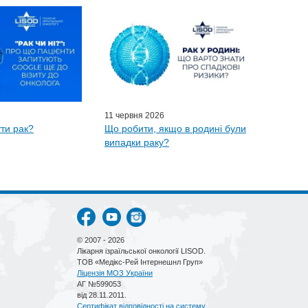
11 червня 2026
ти рак?
Що робити, якщо в родині були
випадки раку?
© 2007 - 2026
Лікарня ізраїльської онкології LISOD.
ТОВ «Медікс-Рей Інтернешнл Груп»
Ліцензія МОЗ України
АГ №599053
від 28.11.2011.
Сертифікат відповідності на систему