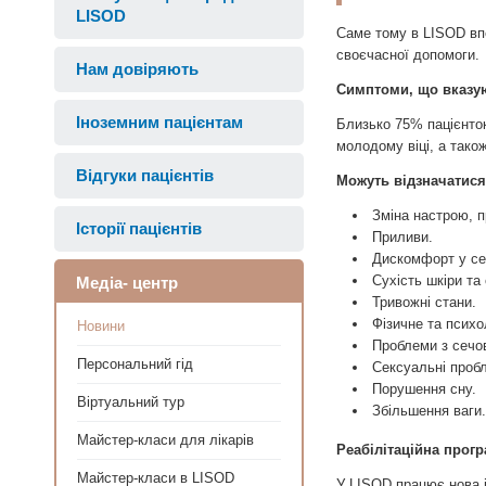
LISOD
Саме тому в LISOD впе
своєчасної допомоги.
Нам довіряють
Симптоми, що вказую
Іноземним пацієнтам
Близько 75% пацієнток
молодому віці, а тако
Відгуки пацієнтів
Можуть відзначатися
Зміна настрою, п
Історії пацієнтів
Приливи.
Дискомфорт у сер
Сухість шкіри та
Медіа- центр
Тривожні стани.
Фізичне та психо
Новини
Проблеми з сечов
Персональний гід
Сексуальні проб
Порушення сну.
Віртуальний тур
Збільшення ваги.
Майстер-класи для лікарів
Реабілітаційна прог
Майстер-класи в LISOD
У LISOD працює нова 