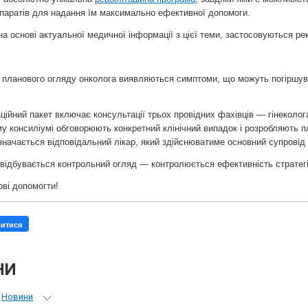
паратів для надання їм максимально ефективної допомоги.
а основі актуальної медичної інформації з цієї теми, застосовуються рек
планового огляду онколога виявляються симптоми, що можуть погіршуват
ційний пакет включає консультації трьох провідних фахівців — гінеколога
 консиліумі обговорюють конкретний клінічний випадок і розробляють п
изначається відповідальний лікар, який здійснюватиме основний супровід 
відбувається контрольний огляд — контролюється ефективність стратегії,
ові допомогти!
литися
НИ
Новини