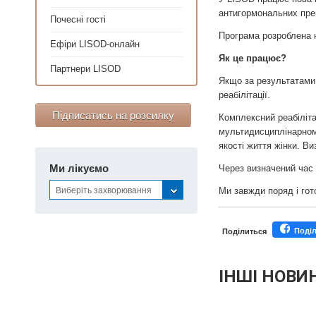
антигормональних пре
Почесні гості
Програма розроблена н
Ефіри LISOD-онлайн
Як це працює?
Партнери LISOD
Якщо за результатами 
реабілітації.
Підписатись на розсилку
Комплексний реабіліта
мультидисциплінарному
якості життя жінки. В
Ми лікуємо
Через визначений час 
Виберіть захворювання
Ми завжди поряд і гот
Поді
Поділиться
ІНШІ НОВИ