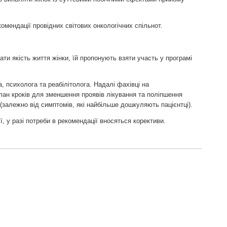
омендації провідних світових онкологічних спільнот.
и якість життя жінки, їй пропонують взяти участь у програмі
, психолога та реабілітолога. Надалі фахівці на
лан кроків для зменшення проявів лікування та поліпшення
(залежно від симптомів, які найбільше дошкуляють пацієнтці).
 у разі потреби в рекомендації вносяться корективи.