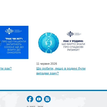
11 червня 2026
ти рак?
Що робити, якщо в родині були
випадки раку?
© 2007 - 2026