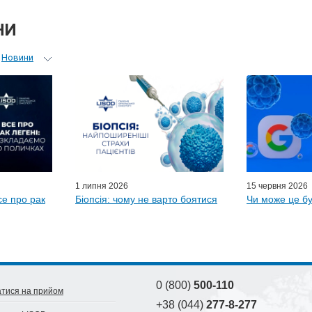
НИ
Новини
ьний гід
 лікарів
ні гості
D-онлайн
и LISOD
1 липня 2026
15 червня 2026
се про рак
Біопсія: чому не варто боятися
Чи може це бу
0 (800)
500-110
тися на прийом
+38 (044)
277-8-277