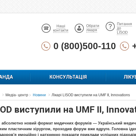
Питання
Обрати
Наші
до
лікаря
контакти
LISOD
0 (800)500-110
АНДА
КОНСУЛЬТАЦІЯ
ЛІКУ
Медіа- центр
Новини
Лікарі LISOD виступили на UMF Ⅱ, Innovations
SOD виступили на UMF Ⅱ, Innova
ся абсолютно новий формат медичних форумів — Український медич
мим пластичним хірургом, проходив форум вже вдруге. Головна ідея
здоров'я емоційно і натхненно показати приклади успішних підході