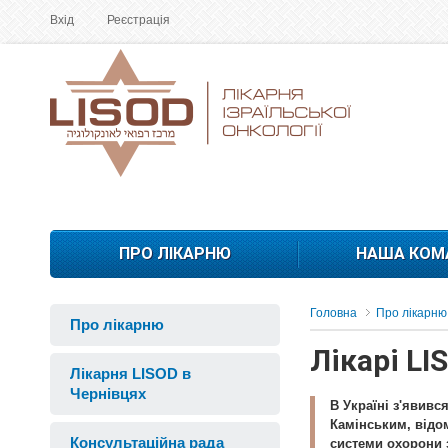
Вхід
Реєстрація
ПРО ЛІКАРНЮ
НАША КОМ
Головна
Про лікарню
Про лікарню
Лікарі LI
Лікарня LISOD в
Чернівцях
В Україні з'явив
Камінським, відо
Консультаційна рада
системи охорони 