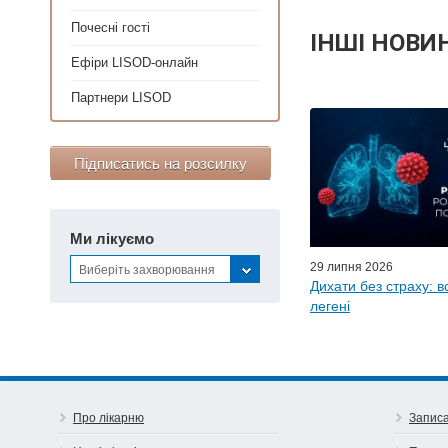
Почесні гості
ІНШІ НОВИ
Ефіри LISOD-онлайн
Партнери LISOD
Персонал
Майстер-класи для
Підписатись на розсилку
Почес
Ефіри LISO
Партнер
Ми лікуємо
29 липня 2026
Виберіть захворювання
Дихати без страху: в
легені
Про лікарню
Записа