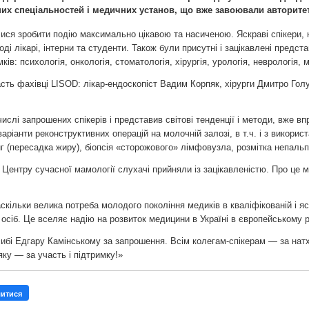
их спеціальностей і медичних установ, що вже завоювали авторитет
ися зробити подію максимально цікавою та насиченою. Яскраві спікери,
ді лікарі, інтерни та студенти. Також були присутні і зацікавлені предс
ів: психологія, онкологія, стоматологія, хірургія, урологія, неврологія, 
сть фахівці LISOD: лікар-ендоскопіст Вадим Корпяк, хірурги Дмитро Голу
числі запрошених спікерів і представив світові тенденції і методи, вже 
варіанти реконструктивних операцій на молочній залозі, в т.ч. і з викор
нг (пересадка жиру), біопсія «сторожового» лімфовузла, розмітка непальпо
 Центру сучасної мамології слухачі прийняли із зацікавленістю. Про це
скільки велика потреба молодого покоління медиків в кваліфікованій і яс
осіб. Це вселяє надію на розвиток медицини в Україні в європейському р
ибі Едгару Камінському за запрошення. Всім колегам-спікерам — за нат
ку — за участь і підтримку!»
литися