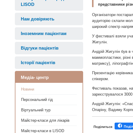
LISOD
представники різн
Організатори постарал
Нам довіряють
аудиторію склали моло
широкий спектр напрямк
Іноземним пацієнтам
У фестивалі взяли уча
Жигулін.
Відгуки пацієнтів
Андрій Жигулін був в 
маммопластики, різні 
Історії пацієнтів
матриксу), ліпографті
Презентацію керівника
Медіа- центр
спікером.
Фестиваль показав, на
Новини
зареєструвалося 3000 
Персональний гід
Андрій Жигулін: «Спас
Опаріну, Вадиму Корпя
Віртуальний тур
Майстер-класи для лікарів
Поді
Поділиться
Майстер-класи в LISOD