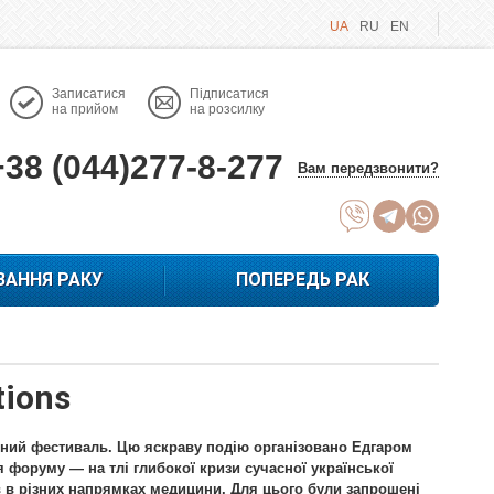
UA
RU
EN
Записатися
Підписатися
на прийом
на розсилку
+38 (044)277-8-277
Вам передзвонити?
ВАННЯ РАКУ
ПОПЕРЕДЬ РАК
tions
ний фестиваль. Цю яскраву подію організовано Едгаром
 форуму — на тлі глибокої кризи сучасної української
в в різних напрямках медицини. Для цього були запрошені