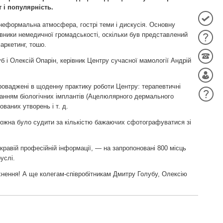
 і популярність.
 неформальна атмосфера, гострі теми і дискусія. Основну
тавники немедичної громадськості, оскільки був представлений
маркетинг, тошо.
б і Олексій Опарін, керівник Центру сучасної мамології Андрій
впроваджені в щоденну практику роботи Центру: терапевтичні
истанням біологічних імплантів (Ацелюлярного дермального
ваних утворень і т. д.
 можна було судити за кількістю бажаючих сфотографуватися зі
кравій професійній інформації, — на запропоновані 800 місць
услі.
хнення! А ще колегам-співробітникам Дмитру Голубу, Олексію