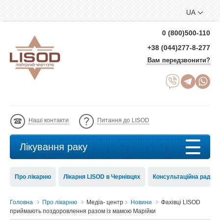
UA
0 (800)500-110
+38 (044)277-8-277
Вам передзвонити?
Наші контакти
Питання до LISOD
Лікування раку
Про лікарню
Лікарня LISOD в Чернівцях
Консультаційна рада 
Головна
Про лікарню
Медіа- центр
Новини
Фахівці LISOD
приймають поздоровлення разом із мамою Марійки