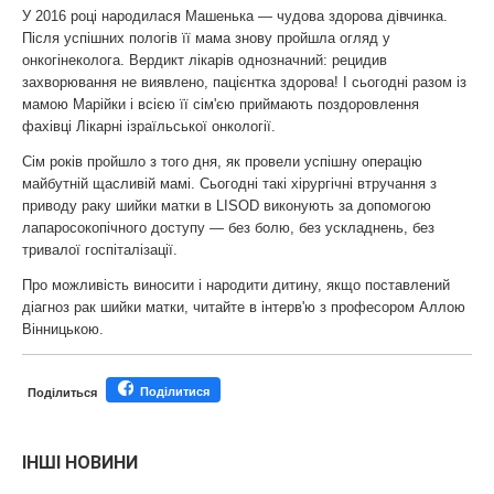
У 2016 році народилася Машенька — чудова здорова дівчинка.
Після успішних пологів її мама знову пройшла огляд у
онкогінеколога. Вердикт лікарів однозначний: рецидив
захворювання не виявлено, пацієнтка здорова! І сьогодні разом із
мамою Марійки і всією її сім'єю приймають поздоровлення
фахівці Лікарні ізраїльської онкології.
Сім років пройшло з того дня, як провели успішну операцію
майбутній щасливій мамі. Сьогодні такі хірургічні втручання з
приводу раку шийки матки в LISOD виконують за допомогою
лапаросокопічного доступу — без болю, без ускладнень, без
тривалої госпіталізації.
Про можливість виносити і народити дитину, якщо поставлений
діагноз рак шийки матки, читайте в інтерв'ю з професором Аллою
Вінницькою.
Поділитися
Поділиться
ІНШІ НОВИНИ