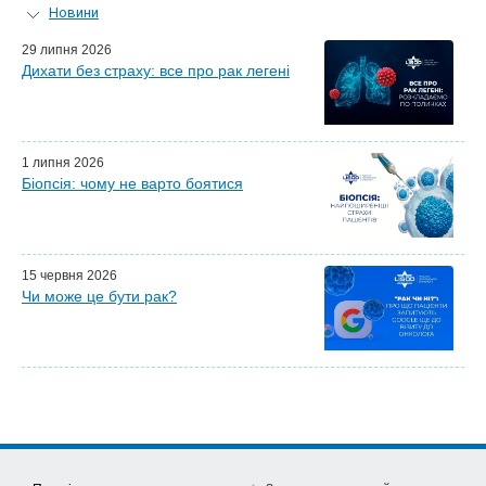
Новини
Персональний гід
29 липня 2026
Дихати без страху: все про рак легені
Майстер-класи для лікарів
Почесні гості
Ефіри LISOD-онлайн
Партнери LISOD
1 липня 2026
Біопсія: чому не варто боятися
15 червня 2026
Чи може це бути рак?