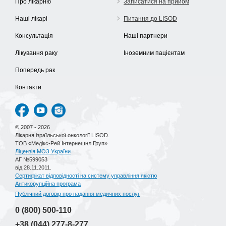
Про лікарню
Записатися на прийом
Наші лікарі
Питання до LISOD
Консультація
Наші партнери
Лікування раку
Іноземним пацієнтам
Попередь рак
Контакти
© 2007 - 2026
Лікарня ізраїльської онкології LISOD.
ТОВ «Медікс-Рей Інтернешнл Груп»
Ліцензія МОЗ України
АГ №599053
від 28.11.2011.
Сертифікат відповідності на систему управління якістю
Антикорупційна програма
Публічний договір про надання медичних послуг
0 (800)
500-110
+38 (044)
277-8-277