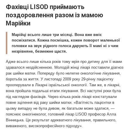
Фахівці LISOD приймають
поздоровлення разом із мамою
Марійки
Марійці всього лише три місяці. Вона вже вміє
посміхатися. Кожна посмішка, кожен поворот маленької
головки на звук рідного голоса дарують її мамі ні з чим
незрівняне, безмежне щастя.
Адже всього лише кілька років тому мрія про дитину для її мами
здавалося нездійсненною. Молодій жінці лікарі поставили діагноз
рак шийки матки. Попереду було нелегке онкологічне лікування,
боротьба за життя. У листопаді 2009 року 29-річну пацієнтку
прооперували в Лікарні ізраїльської онкології. Там же, в лікарні,
вона пройшла подальші етапи лікування. Всі наступні роки була
під наглядом фахівців. Через кілька років лікарі констатували
повне зцілення від раку шийки матки. «Вагітність пацієнтки в
цьому випадку не була дивом, як багатьом може здатися, —
пояснює онкогінеколог, головний лікар LISOD професор Алла
Вінницька. Це результат адекватного лікування, правильного,
виваженого, високопрофесійного підходу».