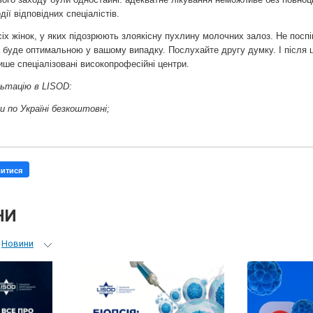
дії відповідних спеціалістів.
іх жінок, у яких підозрюють злоякісну пухлину молочних залоз. Не поспі
а буде оптимальною у вашому випадку. Послухайте другу думку. І після 
ше спеціалізовані високопрофесійні центри.
ьтацію в LISOD:
ки по Україні безкоштовні;
литися
НИ
Новини
ьний гід
 лікарів
ні гості