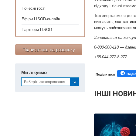
підходу і тісної взаємо
Почесні гості
Тож звертаємося до вс
Ефіри LISOD-онлайн
визначить, яка тактик
можуть забезпечити ли
Партнери LISOD
Запишіться на консул
0-800-500-110 — дзвін
Підписатись на розсилку
+38-044-277-8-277.
Ми лікуємо
Поді
Поділиться
Виберіть захворювання
ІНШІ НОВИ
Персонал
Майстер-класи для
Почес