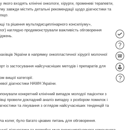
кого входять клінічні онкологи, хірурги, променеві терапевти,
іуму завжди містить детальні рекомендації щодо діагностики та
тощо.
нощі та рішення мультидисциплінарного консиліуму»,
іолог) наглядно продемонстрували важливість обговорення
ліджень.
ахівців України в напрямку онкопластичної хірургії молочної
ерт із застосування найсучасніших методів і препаратів для
м вищої категорії.
невої діагностики НАМН України.
понували конкретний клінічний випадок молодої пацієнтки з
івці провели докладний аналіз випадку з розбором помилок і
іагностики та лікування з оглядом найсучасніших тенденцій та
ла колег, було багато цікавих питань для обговорення.
інної діагностики та потребує мультидисциплінарного командного