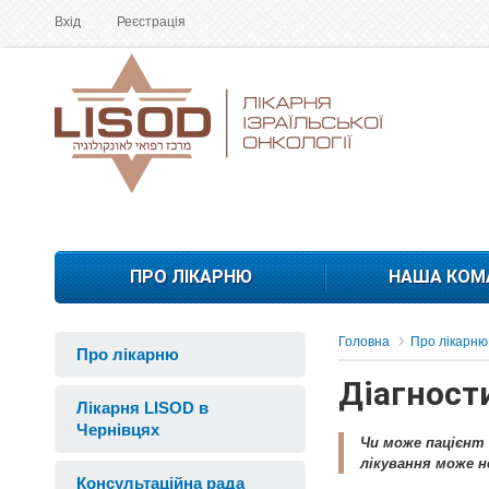
Вхід
Реєстрація
ПРО ЛІКАРНЮ
НАША КОМ
Головна
Про лікарню
Про лікарню
Діагности
Лікарня LISOD в
Чернівцях
Чи може пацієнт 
лікування може н
Консультаційна рада