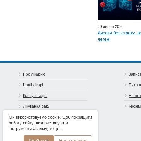
Ефіри LISO
Партнер
29 липня 2026
Дихати без страху: в
легені
Про лікарню
Записа
Наші лікарі
Питан
Консультація
Наші 
Лікування раку
Інозем
Попередь рак
Ми використовуємо cookie, щоб покращити
роботу сайту, використовувати
Контакти
інструменти аналізу, тощо...
Прийняти
Налаштувати