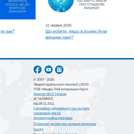
11 червня 2026
ти рак?
Що робити, якщо в родині були
випадки раку?
© 2007 - 2026
Лікарня ізраїльської онкології LISOD.
ТОВ «Медікс-Рей Інтернешнл Груп»
Ліцензія МОЗ України
АГ №599053
від 28.11.2011.
Сертифікат відповідності на систему
управління якістю
Антикорупційна програма
Публічний договір про надання медичних
послуг