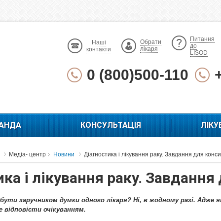
Питання
Обрати
Наші
до
лікаря
контакти
LISOD
0 (800)500-110
АНДА
КОНСУЛЬТАЦІЯ
ЛІКУ
Медіа- центр
Новини
Діагностика і лікування раку. Завдання для конс
ка і лікування раку. Завдання
бути заручником думки одного лікаря? Ні, в жодному разі. Адже 
е відповісти очікуванням.