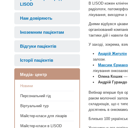
В LISOD кожен клінічн
LISOD
радіологи, патоморфол
лікування, виходячи з
Нам довіряють
Днями відбувся цікави
організований компані
Іноземним пацієнтам
тактики дій і навели б
У заході, зокрема, взя
Відгуки пацієнтів
Андрій Жигулін
залози.
Історії пацієнтів
Максим Єрмако
лікування онкозахв
Медіа- центр
Олена Кошик
— 
Андрій Гурандо
Новини
Вебінар вперше був ор
Персональний гід
раком молочної залози
складнощів, що є типо
Віртуальний тур
досягнень в онкомамол
Майстер-класи для лікарів
Близько 100 українськ
Майстер-класи в LISOD
Учасники цього освітн