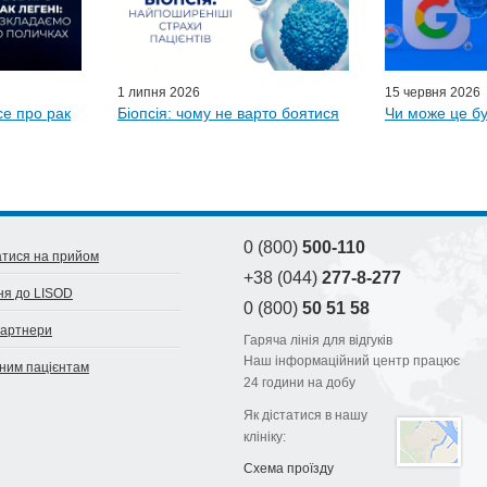
D-онлайн
и LISOD
1 липня 2026
15 червня 2026
се про рак
Біопсія: чому не варто боятися
Чи може це бу
0 (800)
500-110
тися на прийом
+38 (044)
277-8-277
ня до LISOD
0 (800)
50 51 58
партнери
Гаряча лінія для відгуків
Наш інформаційний центр працює
ним пацієнтам
24 години на добу
Як дістатися в нашу
клініку:
Схема проїзду