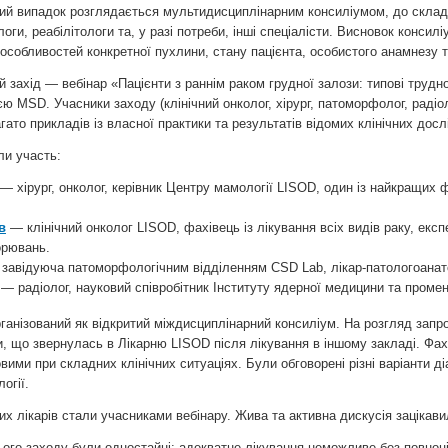
ий випадок розглядається мультидисциплінарним консиліумом, до складу я
оги, реабілітологи та, у разі потреби, інші спеціалісти. Висновок консил
 особливостей конкретної пухлини, стану пацієнта, особистого анамнезу 
й захід — вебінар «Пацієнти з раннім раком грудної залози: типові труд
єю MSD. Учасники заходу (клінічний онколог, хірург, патоморфолог, рад
агато прикладів із власної практики та результатів відомих клінічних дос
ли участь:
— хірург, онколог, керівник Центру мамології LISOD, один із найкращих ф
в
— клінічний онколог LISOD, фахівець із лікування всіх видів раку, експ
орювань.
завідуюча патоморфологічним відділенням CSD Lab, лікар-патологоанато
— радіолог, науковий співробітник Інституту ядерної медицини та проме
ганізований як відкритий міждисциплінарний консиліум. На розгляд запро
, що звернулась в Лікарню LISOD після лікування в іншому закладі. Фах
вими при складних клінічних ситуаціях. Були обговорені різні варіанти д
огії.
их лікарів стали учасниками вебінару. Жива та активна дискусія зацікави
ього заходу були одностайні: адекватне лікування неможливе без повноц