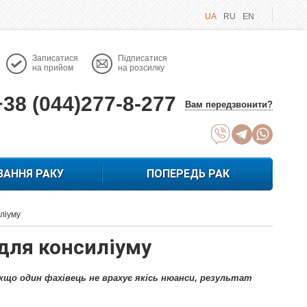
UA
RU
EN
Записатися
Підписатися
на прийом
на розсилку
+38 (044)277-8-277
Вам передзвонити?
ВАННЯ РАКУ
ПОПЕРЕДЬ РАК
иліуму
 для консиліуму
якщо один фахівець не врахує якісь нюанси, результат