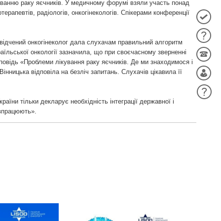
куванню раку яєчників. У медичному форумі взяли участь понад
отерапевтів, радіологів, онкогінекологів. Спікерами конференції
відчений онкогінеколог дала слухачам правильний алгоритм
зраїльської онкології зазначила, що при своєчасному зверненні
повідь «Проблеми лікування раку яєчників. Де ми знаходимося і
нницька відповіла на безліч запитань. Слухачів цікавила її
раїни тільки декларує необхідність інтеграції державної і
івпрацюють».