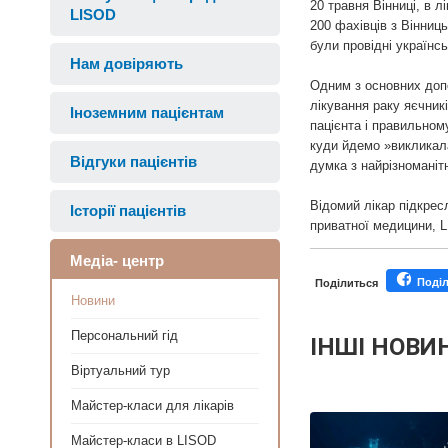
20 травня Вінниці, в 
LISOD
200 фахівців з Вінниць
були провідні українсь
Нам довіряють
Одним з основних доп
лікування раку яєчникі
Іноземним пацієнтам
пацієнта і правильном
куди йдемо »викликала
Відгуки пацієнтів
думка з найрізноманітн
Відомий лікар підкрес
Історії пацієнтів
приватної медицини, L
Медіа- центр
Поді
Поділиться
Новини
Персональний гід
ІНШІ НОВИ
Віртуальний тур
Майстер-класи для лікарів
Персонал
Майстер-класи в LISOD
Майстер-класи для