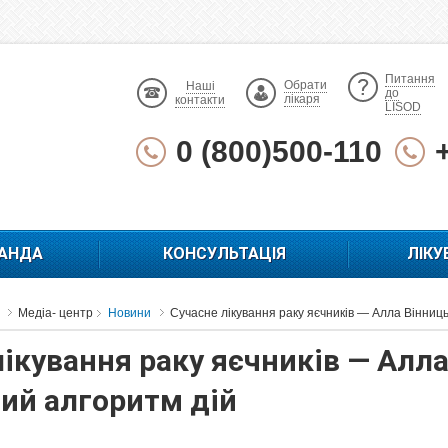
Питання
Обрати
Наші
до
лікаря
контакти
LISOD
0 (800)500-110
АНДА
КОНСУЛЬТАЦІЯ
ЛІКУ
Медіа- центр
Новини
Сучасне лікування раку яєчників — Алла Вінниц
лікування раку яєчників — Алл
ий алгоритм дій