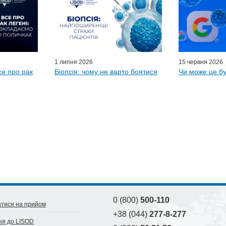
ні гості
D-онлайн
и LISOD
1 липня 2026
15 червня 2026
се про рак
Біопсія: чому не варто боятися
Чи може це бу
0 (800)
500-110
тися на прийом
+38 (044)
277-8-277
ня до LISOD