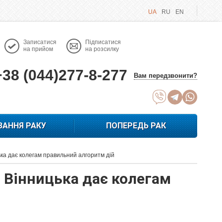
UA
RU
EN
Записатися
Підписатися
на прийом
на розсилку
+38 (044)277-8-277
Вам передзвонити?
ВАННЯ РАКУ
ПОПЕРЕДЬ РАК
ька дає колегам правильний алгоритм дій
а Вінницька дає колегам