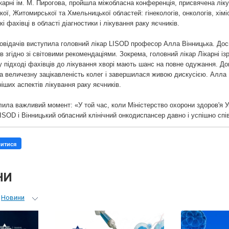
лікарні ім. М. Пирогова, пройшла міжобласна конференція, присвячена лі
кої, Житомирської та Хмельницької областей: гінекологів, онкологів, хімі
кі фахівці в області діагностики і лікування раку яєчників.
овідачів виступила головний лікар LISOD професор Алла Вінницька. Дос
в згідно зі світовими рекомендаціями. Зокрема, головний лікар Лікарні і
у підході фахівців до лікування хворі мають шанс на повне одужання. До
 величезну зацікавленість колег і завершилася живою дискусією. Алла Ві
іших аспектів лікування раку яєчників.
лила важливий момент: «У той час, коли Міністерство охорони здоров'я Ук
ISOD і Вінницький обласний клінічний онкодиспансер давно і успішно сп
литися
НИ
Новини
ьний гід
 лікарів