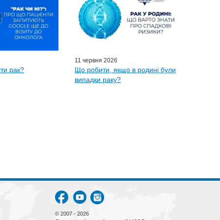
11 червня 2026
ти рак?
Що робити, якщо в родині були
випадки раку?
© 2007 - 2026