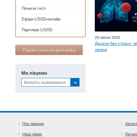
Почес
Почесні гості
Ефіри LISO
Ефіри LISOD-онлайн
Партнер
Партнери LISOD
29 липня 2026
Дихати без страху: в
легені
Підписатись на розсилку
Ми лікуємо
Виберіть захворювання
Про лікарню
Записа
Наші лікарі
Питан