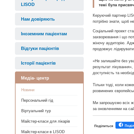
LISOD
темі була присвяч
Керуючий партнер LISO
Нам довіряють
потрібно знати, щоб н
Соціальний проект стар
Іноземним пацієнтам
захворювання і що пот
жіночу аудиторію. Адж
Відгуки пацієнтів
продовжує лідирувати 
«Не залишайте без ува
Історії пацієнтів
результат лікування»,
доступність та необхі
Медіа- центр
Тільки тоді, коли коже
Новини
розвинених європейськ
Персональний гід
Ми запрошуємо всіх жі
за оновленнями на сайт
Віртуальний тур
Майстер-класи для лікарів
Поді
Поділиться
Майстер-класи в LISOD