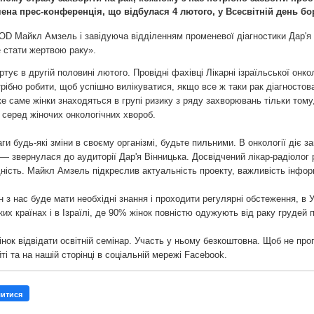
ена прес-конференція, що відбулася 4 лютого, у Всесвітній день бо
D Майкл Амзель і завідуюча відділенням променевої діагностики Дар'я 
е стати жертвою раку».
тує в другій половині лютого. Провідні фахівці Лікарні ізраїльської онко
рібно робити, щоб успішно вилікуватися, якщо все ж таки рак діагносто
е саме жінки знаходяться в групі ризику з ряду захворювань тільки тому
серед жіночих онкологічних хвороб.
ги будь-які зміни в своєму організмі, будьте пильними. В онкології діє
 — звернулася до аудиторії Дар'я Вінницька. Досвідчений лікар-радіолог 
дність. Майкл Амзель підкреслив актуальність проекту, важливість інфор
н з нас буде мати необхідні знання і проходити регулярні обстеження, в У
их країнах і в Ізраїлі, де 90% жінок повністю одужують від раку грудей 
нок відвідати освітній семінар. Участь у ньому безкоштовна. Щоб не проп
і та на нашій сторінці в соціальній мережі Facebook.
литися