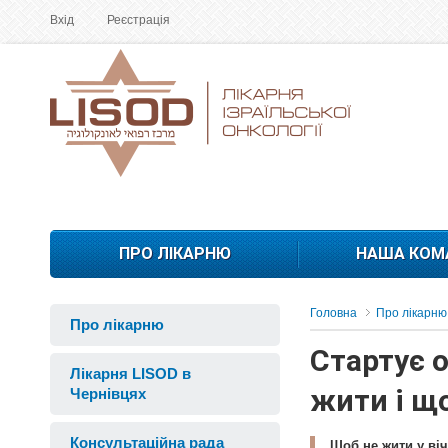
Вхід
Реєстрація
ПРО ЛІКАРНЮ
НАША КОМ
Головна
Про лікарню
Про лікарню
Стартує о
Лікарня LISOD в
жити і що
Чернівцях
Консультаційна рада
Щоб не жити у віч