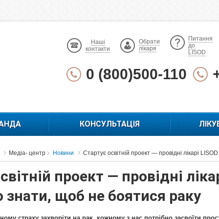
Питання
Обрати
Наші
до
лікаря
контакти
LISOD
0 (800)500-110
АНДА
КОНСУЛЬТАЦІЯ
ЛІКУ
Медіа- центр
Новини
Стартує освітній проект — провідні лікарі LISOD
світній проект — провідні ліка
 знати, щоб не боятися раку
ному страху захворіти на рак, кожному з нас потрібно засвоїти прост