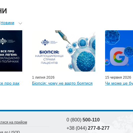
НИ
Новини
ьний гід
 лікарів
ні гості
D-онлайн
и LISOD
1 липня 2026
15 червня 2026
се про рак
Біопсія: чому не варто боятися
Чи може це бу
0 (800)
500-110
тися на прийом
+38 (044)
277-8-277
ня до LISOD