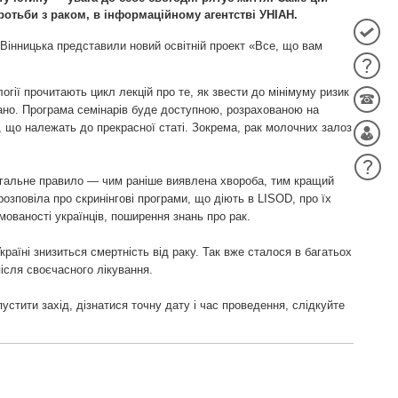
ротьби з раком, в інформаційному агентстві УНІАН.
Вінницька представили новий освітній проект «Все, що вам
логії прочитають цикл лекцій про те, як звести до мінімуму ризик
вано. Програма семінарів буде доступною, розрахованою на
, що належать до прекрасної статі. Зокрема, рак молочних залоз
 загальне правило — чим раніше виявлена хвороба, тим кращий
розповіла про скринінгові програми, що діють в LISOD, про їх
мованості українців, поширення знань про рак.
країні знизиться смертність від раку. Так вже сталося в багатьох
після своєчасного лікування.
устити захід, дізнатися точну дату і час проведення, слідкуйте