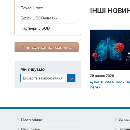
Почесні гості
ІНШІ НОВИ
Ефіри LISOD-онлайн
Партнери LISOD
Персонал
Майстер-класи для
Почес
Підписатись на розсилку
Ефіри LISO
Партнер
Ми лікуємо
29 липня 2026
Виберіть захворювання
Дихати без страху: в
легені
Про лікарню
Записа
Наші лікарі
Питан