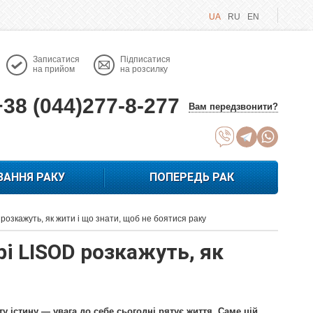
UA
RU
EN
Записатися
Підписатися
на прийом
на розсилку
+38 (044)277-8-277
Вам передзвонити?
ВАННЯ РАКУ
ПОПЕРЕДЬ РАК
 розкажуть, як жити і що знати, щоб не боятися раку
рі LISOD розкажуть, як
у істину — увага до себе сьогодні рятує життя. Саме цій