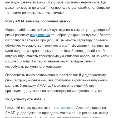
наслідок: рівень вітаміну В12 у крові критично знижується. Це
може призвести до анемії, яка проявляється слабкістю, блідістю
та іншими неприємними симптомами.
Чому АМАГ вимагає особливої уваги?
Одна з найбільших небезпек аутоімунного гастриту – підвищений
ризик розвитку
раку шлунка
та нейроендокринних пухлин. Втрата
кислотності запускає процеси, які змінюють структуру слизової
оболонки, утворюються зони метаплазії. Це ділянки тканини, де
один вид клітин трансформується в інший, споріднений тип. У
шлунку відзначають трансформацію слизової оболонки на клітини
кишкового типу. Такі зміни вважаються передраковими і
потребують регулярного контролю.
Особливість цього захворювання полягає ще й у підвищеному
рівні гастрину – речовини, яка стимулює вироблення шлункової
кислоти. У випадку АМАГ цей механізм порушений, що
призводить до утворення нейроендокринних пухлин шлунка.
Як діагностують АМАГ?
Головний метод діагностики –
гастроскопія
. Але при підозрі на
АМАГ це дослідження проводять максимально ретельно: огляд