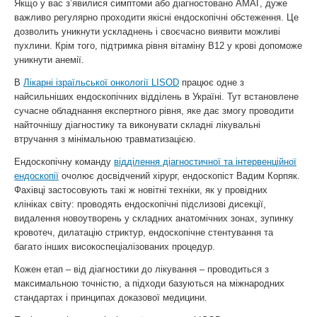
Якщо у вас з’явилися симптоми або діагностовано АМАГ, дуже
важливо регулярно проходити якісні ендоскопічні обстеження. Це
дозволить уникнути ускладнень і своєчасно виявити можливі
пухлини. Крім того, підтримка рівня вітаміну В12 у крові допоможе
уникнути анемії.
В
Лікарні ізраїльської онкології LISOD
працює одне з
найсильніших ендоскопічних відділень в Україні. Тут встановлене
сучасне обладнання експертного рівня, яке дає змогу проводити
найточнішу діагностику та виконувати складні лікувальні
втручання з мінімальною травматизацією.
Ендоскопічну команду
відділення діагностичної та інтервенційної
ендоскопії
очолює досвідчений хірург, ендоскопіст Вадим Корпяк.
Фахівці застосовують такі ж новітні техніки, як у провідних
клініках світу: проводять ендоскопічні підслизові дисекції,
видалення новоутворень у складних анатомічних зонах, зупинку
кровотеч, дилатацію стриктур, ендоскопічне стентування та
багато інших високоспеціалізованих процедур.
Кожен етап – від діагностики до лікування – проводиться з
максимальною точністю, а підходи базуються на міжнародних
стандартах і принципах доказової медицини.