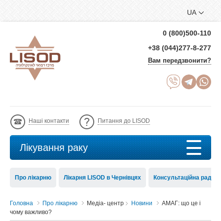
UA
0 (800)500-110
+38 (044)277-8-277
Вам передзвонити?
Наші контакти
Питання до LISOD
Лікування раку
Про лікарню
Лікарня LISOD в Чернівцях
Консультаційна рада 
Головна
Про лікарню
Медіа- центр
Новини
АМАГ: що це і
чому важливо?