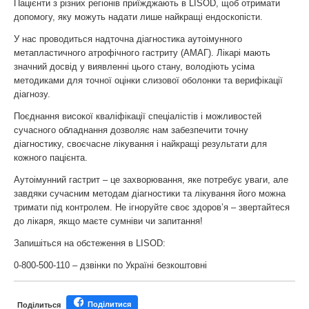
Пацієнти з різних регіонів приїжджають в LISOD, щоб отримати
допомогу, яку можуть надати лише найкращі ендоскопісти.
У нас проводиться надточна діагностика аутоімунного
метапластичного атрофічного гастриту (АМАГ). Лікарі мають
значний досвід у виявленні цього стану, володіють усіма
методиками для точної оцінки слизової оболонки та верифікації
діагнозу.
Поєднання високої кваліфікації спеціалістів і можливостей
сучасного обладнання дозволяє нам забезпечити точну
діагностику, своєчасне лікування і найкращі результати для
кожного пацієнта.
Аутоімунний гастрит – це захворювання, яке потребує уваги, але
завдяки сучасним методам діагностики та лікування його можна
тримати під контролем. Не ігноруйте своє здоров’я – звертайтеся
до лікаря, якщо маєте сумніви чи запитання!
Запишіться на обстеження в LISOD:
0-800-500-110 – дзвінки по Україні безкоштовні
Поділитися
Поділиться