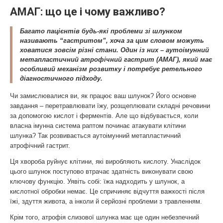
АМАГ: що це і чому важливо?
Багато пацієнтів будь-які проблеми зі шлунком
називають “гастритом”, хоча за цим словом можуть
ховатися зовсім різні стани. Один із них – аутоімунний
метапластичний атрофічний гастрит (АМАГ), який має
особливий механізм розвитку і потребує ретельного
діагностичного підходу.
Чи замислювалися ви, як працює ваш шлунок? Його основне
завдання – перетравлювати їжу, розщеплювати складні речовини
за допомогою кислот і ферментів. Але що відбувається, коли
власна імунна система раптом починає атакувати клітини
шлунка? Так розвивається аутоімунний метапластичний
атрофічний гастрит.
Ця хвороба руйнує клітини, які виробляють кислоту. Унаслідок
цього шлунок поступово втрачає здатність виконувати свою
ключову функцію. Уявіть собі: їжа надходить у шлунок, а
кислотної обробки немає. Це спричиняє відчуття важкості після
їжі, здуття живота, а інколи й серйозні проблеми з травленням.
Крім того, атрофія слизової шлунка має ще один небезпечний