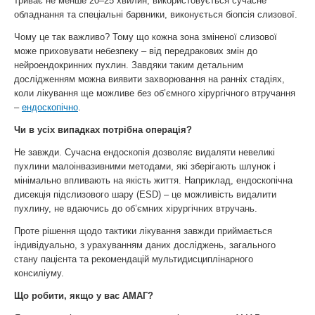
триває не менше 20–25 хвилин, використовується сучасне
обладнання та спеціальні барвники, виконується біопсія слизової.
Чому це так важливо? Тому що кожна зона зміненої слизової
може приховувати небезпеку – від передракових змін до
нейроендокринних пухлин. Завдяки таким детальним
дослідженням можна виявити захворювання на ранніх стадіях,
коли лікування ще можливе без об’ємного хірургічного втручання
–
ендоскопічно
.
Чи в усіх випадках потрібна операція?
Не завжди. Сучасна ендоскопія дозволяє видаляти невеликі
пухлини малоінвазивними методами, які зберігають шлунок і
мінімально впливають на якість життя. Наприклад, ендоскопічна
дисекція підслизового шару (ESD) – це можливість видалити
пухлину, не вдаючись до об’ємних хірургічних втручань.
Проте рішення щодо тактики лікування завжди приймається
індивідуально, з урахуванням даних досліджень, загального
стану пацієнта та рекомендацій мультидисциплінарного
консиліуму.
Що робити, якщо у вас АМАГ?