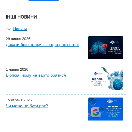
ІНШІ НОВИНИ
Новини
Персональний гід
29 липня 2026
Дихати без страху: все про рак легені
Майстер-класи для лікарів
Почесні гості
Ефіри LISOD-онлайн
Партнери LISOD
1 липня 2026
Біопсія: чому не варто боятися
15 червня 2026
Чи може це бути рак?