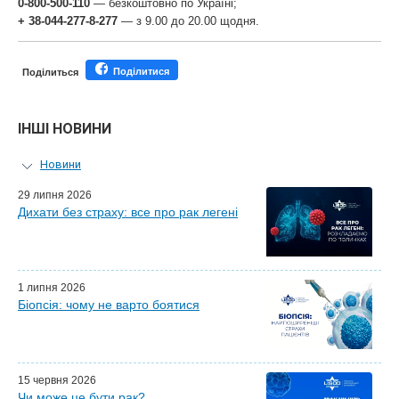
0-800-500-110
— безкоштовно по Україні;
+ 38-044-277-8-277
— з 9.00 до 20.00 щодня.
Поділитися
Поділиться
ІНШІ НОВИНИ
Новини
Персональний гід
29 липня 2026
Дихати без страху: все про рак легені
Майстер-класи для лікарів
Почесні гості
Ефіри LISOD-онлайн
Партнери LISOD
1 липня 2026
Біопсія: чому не варто боятися
15 червня 2026
Чи може це бути рак?