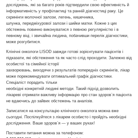
досліджень, які за багато років підтвердили свою ефективність й
інформативність у профілактиці та ранній діагностиці раку. Це
скринінги молочної залози, легень, кишечника,
шлунка, передміхурової залози і шийки матки. Кожне з цих
обстежень повинно виконуватися з певною регулярністю і в
певному віці, і звичайна людина, побачивши перелік діагностики,
може розгубитися.
Клінічні онкологи LISOD завжди готові зорієнтувати пацієнтів і
підказати, які обстеження та як часто слід проходити. Залежно від
особистої та сімейної історії
захворювань, виходячи з результатів попередніх скринінгів, лікар
може порекомендувати оптимальний графік діагностики.
Спеціаліст порадить тільки
необхідні конкретній людині методи. Такий підхід дозволить
лікареві отримати важливу інформацію про стан здоров`я пацієнта
не вдаючись до зайвих обстежень та аналізів.
Записатися на консультацію клінічного онколога можна вже
сьогодні. Поспілкуйтеся з лікарем особисто і пройдіть необхідні
дослідження. Ваше здоров`я — у ваших руках!
Поставити питання можна за телефоном: