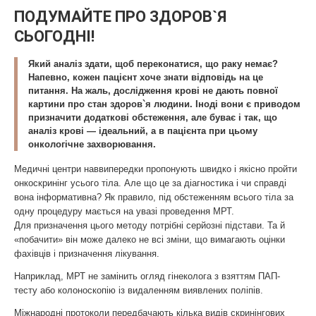
ПОДУМАЙТЕ ПРО ЗДОРОВ`Я
СЬОГОДНІ!
Який аналіз здати, щоб переконатися, що раку немає?
Напевно, кожен пацієнт хоче знати відповідь на це
питання. На жаль, дослідження крові не дають повної
картини про стан здоров`я людини. Іноді вони є приводом
призначити додаткові обстеження, але буває і так, що
аналіз крові — ідеальний, а в пацієнта при цьому
онкологічне захворювання.
Медичні центри наввипередки пропонують швидко і якісно пройти
онкоскринінг усього тіла. Але що це за діагностика і чи справді
вона інформативна? Як правило, під обстеженням всього тіла за
одну процедуру мається на увазі проведення МРТ.
Для призначення цього методу потрібні серйозні підстави. Та й
«побачити» він може далеко не всі зміни, що вимагають оцінки
фахівців і призначення лікування.
Наприклад, МРТ не замінить огляд гінеколога з взяттям ПАП-
тесту або колоноскопію із видаленням виявлених поліпів.
Міжнародні протоколи передбачають кілька видів скринінгових