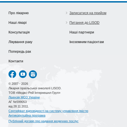
Про лікарню
Записатися на прийом
Наші лікарі
Питання до LISOD
Консультація
Наші партнери
Лікування раку
Іноземним пацієнтам
Попередь рак
Контакти
© 2007 - 2026
Лікарня ізраїльської онкології LISOD.
ТОВ «Медікс-Рей Інтернешнл Груп»
Ліцензія МОЗ України
АГ №599053
від 28.11.2011.
Сертифікат відповідності на систему управління якістю
Антикорупційна програма
Публічний договір про надання медичних послуг