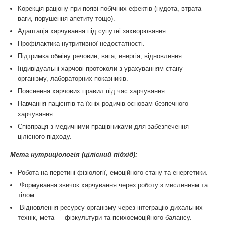
Корекція раціону при появі побічних ефектів (нудота, втрата
ваги, порушення апетиту тощо).
Адаптація харчування під супутні захворювання.
Профілактика нутритивної недостатності.
Підтримка обміну речовин, вага, енергія, відновлення.
Індивідуальні харчові протоколи з урахуванням стану
організму, лабораторних показників.
Пояснення харчових правил під час харчування.
Навчання пацієнтів та їхніх родичів основам безпечного
харчування.
Співпраця з медичними працівниками для забезпечення
цілісного підходу.
Мета нутриціологія (цілісний підхід):
Робота на перетині фізіології, емоційного стану та енергетики.
Формування звичок харчування через роботу з мисленням та
тілом.
Відновлення ресурсу організму через інтеграцію дихальних
технік, мета — фізкультури та психоемоційного балансу.