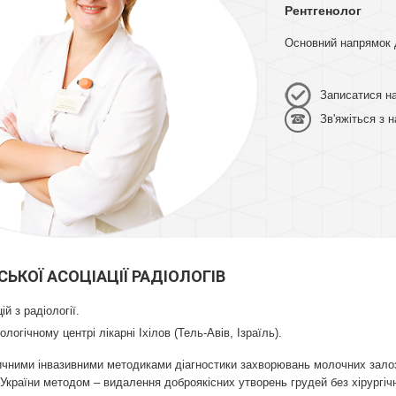
Рентгенолог
Основний напрямок д
Записатися н
Зв'яжіться з 
ЬКОЇ АСОЦІАЦІЇ РАДІОЛОГІВ
ій з радіології.
огічному центрі лікарні Іхілов (Тель-Авів, Ізраїль).
чними інвазивними методиками діагностики захворювань молочних залоз
України методом – видалення доброякісних утворень грудей без хірургіч