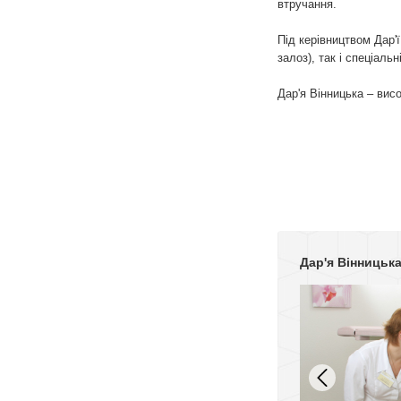
втручання.
Під керівництвом Дар'
залоз), так і спеціаль
Дар'я Вінницька – вис
Дар'я Вінницьк