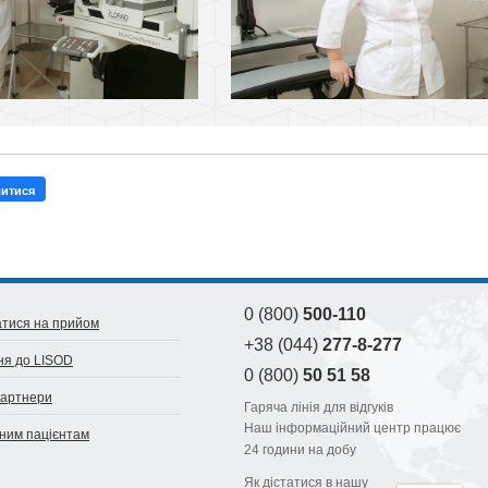
литися
0 (800)
500-110
тися на прийом
+38 (044)
277-8-277
ня до LISOD
0 (800)
50 51 58
партнери
Гаряча лінія для відгуків
Наш інформаційний центр працює
ним пацієнтам
24 години на добу
Як дістатися в нашу