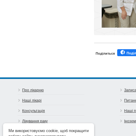
Поді
Поділиться
Про лікарню
Записа
Наші лікарі
Питан
Консультація
Наші 
Лікування раку
Інозем
Ми використовуємо cookie, щоб покращити
Попередь рак