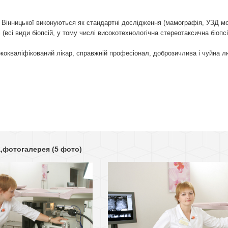
ї Вінницької виконуються як стандартні дослідження (мамографія, УЗД м
ні (всі види біопсій, у тому числі високотехнологічна стереотаксична біопсі
ококваліфікований лікар, справжній професіонал, доброзичлива і чуйна 
а,фотогалерея
(5 фото)