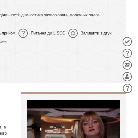
іяльності: діагностика захворювань молочних залоз.
а прийом
Питання до LISOD
Залишити відгук
нами
, а
ного