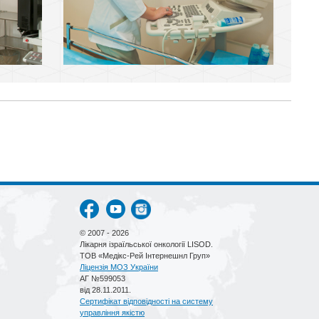
© 2007 - 2026
Лікарня ізраїльської онкології LISOD.
ТОВ «Медікс-Рей Інтернешнл Груп»
Ліцензія МОЗ України
АГ №599053
від 28.11.2011.
Сертифікат відповідності на систему
управління якістю