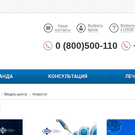
Выбрать
Вопрос
Наши
врача
к LISOD
контакты
0 (800)500-110
АНДА
КОНСУЛЬТАЦИЯ
ЛЕЧ
Медиа-центр
Новости
И