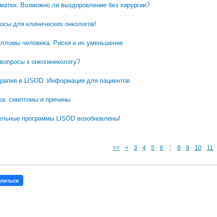
матки. Возможно ли выздоровление без хирургии?
осы для клинических онкологов!
илломы человека. Риски и их уменьшение
 вопросы к онкогинекологу?
ерапия в LISOD. Информация для пациентов
ка: симптомы и причины
ельные программы LISOD возобновлены!
<<
<
3
4
5
6
7
8
9
10
11
литься