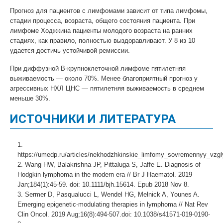
Прогноз для пациентов с лимфомами зависит от типа лимфомы,
стадии процесса, возраста, общего состояния пациента. При
лимфоме Ходжкина пациенты молодого возраста на ранних
стадиях, как правило, полностью выздоравливают. У 8 из 10
удается достичь устойчивой ремиссии.
При диффузной В-крупноклеточной лимфоме пятилетняя
выживаемость — около 70%. Менее благоприятный прогноз у
агрессивных НХЛ ЦНС — пятилетняя выживаемость в среднем
меньше 30%.
ИСТОЧНИКИ И ЛИТЕРАТУРА
https://umedp.ru/articles/nekhodzhkinskie_limfomy_sovremennyy_vzgly
Wang HW, Balakrishna JP, Pittaluga S, Jaffe E. Diagnosis of
Hodgkin lymphoma in the modern era // Br J Haematol. 2019
Jan;184(1):45-59. doi: 10.1111/bjh.15614. Epub 2018 Nov 8.
Sermer D, Pasqualucci L, Wendel HG, Melnick A, Younes A.
Emerging epigenetic-modulating therapies in lymphoma // Nat Rev
Clin Oncol. 2019 Aug;16(8):494-507.doi: 10.1038/s41571-019-0190-