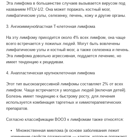
Эта лимфома в большинстве случаев вызывается вирусом под
названием HTLV-1/2. Она может поражать костный мозг,
лимфатические узлы, селезенку, печень, кожу и другие органы.
3. Ангиоиммунобластная Т-клеточная лимфома
На эту лимфому приходится около 4% всех лимфом, она чаще
всего встречается у пожилых людей. Могут быть вовлечены
лимфатические узлы и костный мозг, а также селезенка и печень.
Эта лимфома довольно агрессивная, поддается лечению, но
имеет тенденцию к рецидивам.
4. Анапластическая крупноклеточная лимфома
Этот тип высокоагрессивной лимфомы составляет 2% от всех
лимфом. Чаще встречается у молодых людей (включая детей).
Болезнь имеет тенденцию к быстрому росту, для лечения
используется комбинация таргетных и химиотерапевтических
препаратов.
Согласно классификации ВООЗ к лимфомам также относятся:
Множественная миелома (в основе заболевания лежит
изменение свойств плазмоцитов — клеток, которые поражают