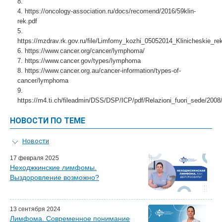
8.
https://oncology-association.ru/docs/recomend/2016/59klin-
rek.pdf
https://mzdrav.rk.gov.ru/file/Limfomy_kozhi_05052014_Klinicheskie_re
https://www.cancer.org/cancer/lymphoma/
https://www.cancer.gov/types/lymphoma
https://www.cancer.org.au/cancer-information/types-of-
cancer/lymphoma
https://m4.ti.ch/fileadmin/DSS/DSP/ICP/pdf/Relazioni_fuori_sede/200
НОВОСТИ ПО ТЕМЕ
Новости
Персональный гид
17 февраля 2025
Неходжкинские лимфомы.
Виртуальный тур
Выздоровление возможно?
Мастер-классы для врачей
Мастер-классы в LISOD
Почетные гости
13 сентября 2024
Эфиры LISOD-онлайн
Лимфома. Современное понимание