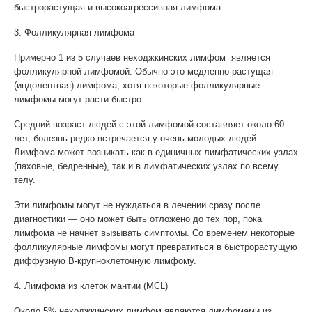
быстрорастущая и высокоагрессивная лимфома.
3. Фолликулярная лимфома
Примерно 1 из 5 случаев неходжкинских лимфом является
фолликулярной лимфомой. Обычно это медленно растущая
(индолентная) лимфома, хотя некоторые фолликулярные
лимфомы могут расти быстро.
Средний возраст людей с этой лимфомой составляет около 60
лет, болезнь редко встречается у очень молодых людей.
Лимфома может возникать как в единичных лимфатических узлах
(паховые, бедренные), так и в лимфатических узлах по всему
телу.
Эти лимфомы могут не нуждаться в лечении сразу после
диагностики — оно может быть отложено до тех пор, пока
лимфома не начнет вызывать симптомы. Со временем некоторые
фолликулярные лимфомы могут превратиться в быстрорастущую
диффузную В-крупноклеточную лимфому.
4. Лимфома из клеток мантии (MCL)
Около 5% неходжкинских лимфом являются лимфомами из