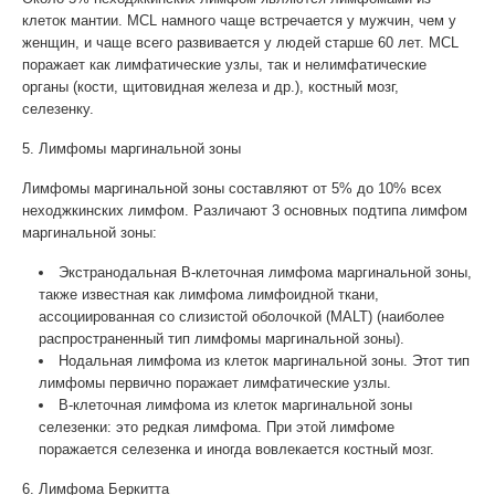
клеток мантии. MCL намного чаще встречается у мужчин, чем у
женщин, и чаще всего развивается у людей старше 60 лет. MCL
поражает как лимфатические узлы, так и нелимфатические
органы (кости, щитовидная железа и др.), костный мозг,
селезенку.
5. Лимфомы маргинальной зоны
Лимфомы маргинальной зоны составляют от 5% до 10% всех
неходжкинских лимфом. Различают 3 основных подтипа лимфом
маргинальной зоны:
Экстранодальная В-клеточная лимфома маргинальной зоны,
также известная как лимфома лимфоидной ткани,
ассоциированная со слизистой оболочкой (MALT) (наиболее
распространенный тип лимфомы маргинальной зоны).
Нодальная лимфома из клеток маргинальной зоны. Этот тип
лимфомы первично поражает лимфатические узлы.
В-клеточная лимфома из клеток маргинальной зоны
селезенки: это редкая лимфома. При этой лимфоме
поражается селезенка и иногда вовлекается костный мозг.
6. Лимфома Беркитта