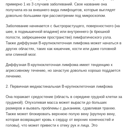
примерно 1 из 3 случаев заболеваний. Свое название она
получила из-за внешнего вида лимфоцитов, которые выглядят
довольно большими при рассмотрении под микроскопом.
Заболевание начинается с быстрорастущего, поверхностного (на
шее, в подмышечной впадине) или внутреннего (в брюшной
полости, забрюшинном пространстве) лимфатического узла.
Также диффузная В-крупноклеточная лимфома может начаться в
других областях, таких как кишечник, кости или даже головной
или спинной мозг.
Диффузная В-крупноклеточная лимфома имеет тенденцию к
агрессивному течению, но зачастую довольно хорошо поддается
лечению.
2. Первичная медиастинальная В-крупноклеточная лимфома
Она поражает средостение (область в середине грудной клетки за
грудиной). Опухолевая масса может вырасти до больших
размеров и вызвать проблемы с дыханием, сдавливая трахею.
Также может блокировать верхнюю полую вену (крупную вену,
которая возвращает кровь к сердцу от верхних конечностей и
головы), что может привести к отеку рук и лица. Это