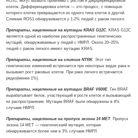
ROS1, могут вызвать проблемы с ростом и дифференцировкой
клеток. Дифференцировка клеток — это процесс, с помощью
которого клетки превращаются из одного типа клеток в другой.
Слияние ROS1 обнаруживается у 1-2% людей с раком легкого.
Препараты, нацеленные на мутации KRAS G12C
. KRAS G12C
является одной из наиболее распространенных генетических
мутаций, обнаруживаемых у людей с НМРЛ. Около 20–25%
людей с раком легкого имеют мутацию KRAS.
Препараты, нацеленные на слияние NTRK
. Этот тип
генетических изменений встречается при некоторых видах рака и
вызывает рост раковых клеток. При раке легкого встречается
редко(менее 1%).
Препараты, нацеленные на мутации BRAF V600E
. Ген BRAF
вырабатывает белок, участвующий в росте клеток и вызывающий
их распространение. Мутации BRAF были обнаружены в 4%
случаев НМРЛ.
Препараты, нацеленные на пропуск экзона 14 MET
. Пропуск
экзона 14 MET — генетическаяй мутация, которая
обнаруживается более чем в 3% случаев НМРЛ.