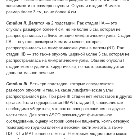
зависимости от размера опухоли. Опухоли стадии IB имеют
размер более 3 см, но не более 4 см.
Стадия II
. Делится на 2 подстадии. Рак стадии IIA — это
опухоль размером более 4 см, но не более 5 см, которая не
распространилась на близлежащие лимфатические узлы. Стадия
IIB — опухоль размером 5 см или менее, которая
распространилась на лимфатические узлы в легком (N1). Рак
стадии IIB — это также опухоль шириной более 5 см, которая не
распространилась на лимфатические узлы. Обычно опухоли II
стадии можно удалить хирургически, но часто рекомендуется
дополнительное лечение.
Стадия III
. Есть три подстадии, которые определяются
размером опухоли и тем, на какие лимфатические узлы
распространился рак. При раке III стадии нет метастазов в других
органах. Если подозревается НМРЛ стадии III, специалистам
необходимо убедиться, что рак не распространился на другие
части тела. Для этого ASCO рекомендует физикальное
обследование, оценку истории болезни пациента, компьютерную
томографию грудной клетки и верхней части живота, а также
ПЭТ-КТ и МРТ головного мозга. Некоторым людям также может