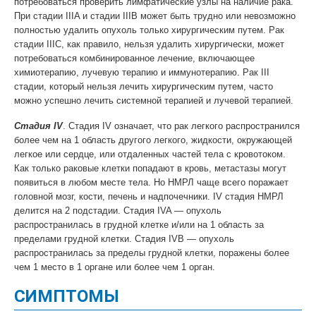
потребоваться проверить лимфатические узлы на наличие рака.
При стадии IIIA и стадии IIIB может быть трудно или невозможно
полностью удалить опухоль только хирургическим путем. Рак
стадии IIIC, как правило, нельзя удалить хирургически, может
потребоваться комбинированное лечение, включающее
химиотерапию, лучевую терапию и иммунотерапию. Рак III
стадии, который нельзя лечить хирургическим путем, часто
можно успешно лечить системной терапией и лучевой терапией.
Стадия IV
. Стадия IV означает, что рак легкого распространился
более чем на 1 область другого легкого, жидкости, окружающей
легкое или сердце, или отдаленных частей тела с кровотоком.
Как только раковые клетки попадают в кровь, метастазы могут
появиться в любом месте тела. Но НМРЛ чаще всего поражает
головной мозг, кости, печень и надпочечники. IV стадия НМРЛ
делится на 2 подстадии. Стадия IVA — опухоль
распространилась в грудной клетке и/или на 1 область за
пределами грудной клетки. Стадия IVB — опухоль
распространилась за пределы грудной клетки, поражены более
чем 1 место в 1 органе или более чем 1 орган.
СИМПТОМЫ