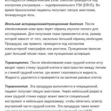
исследуются лимфатические узлы. Биопсия проводится под
контролем ультразвука — эндобронхиального УЗИ (EBUS). Во
время бронхоскопии пациенты получают легкую анестезию,
блокирующую боль.
Игольная аспирационная/пункционная биопсия
. После
обезболивания кожи врач берет образец опухоли легкого для
исследования. Для получения ткани применяется игла, размер
которой зависит от того, насколько большой образец необходим.
Процедура, как правило, проводится под контролем
компьютерной томографии или рентгена. Пункционная биопсия
дает больший объем ткани, чем пункционная аспирация.
Торакоцентез
. После обезболивания кожи грудной клетки иглу
вводят через стенку грудной клетки в пространство между легким
и стенкой грудной клетки, где может скапливаться жидкость.
Жидкость удаляется и проверяется на наличие раковых клеток.
Торакоскопия
. Эта процедура выполняется в операционной,
пациент получает общую анестезию. Через небольшой разрез в
коже грудной стенки хирург может ввести специальный
инструмент и небольшую видеокамеру, чтобы облегчить осмотр
внутренней части грудной клетки. Эта процедура также может