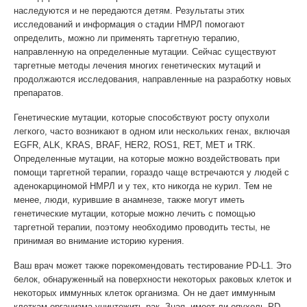
наследуются и не передаются детям. Результаты этих
исследований и информация о стадии НМРЛ помогают
определить, можно ли применять таргетную терапию,
направленную на определенные мутации. Сейчас существуют
таргетные методы лечения многих генетических мутаций и
продолжаются исследования, направленные на разработку новых
препаратов.
Генетические мутации, которые способствуют росту опухоли
легкого, часто возникают в одном или нескольких генах, включая
EGFR, ALK, KRAS, BRAF, HER2, ROS1, RET, MET и TRK.
Определенные мутации, на которые можно воздействовать при
помощи таргетной терапии, гораздо чаще встречаются у людей с
аденокарциномой НМРЛ и у тех, кто никогда не курил. Тем не
менее, люди, курившие в анамнезе, также могут иметь
генетические мутации, которые можно лечить с помощью
таргетной терапии, поэтому необходимо проводить тесты, не
принимая во внимание историю курения.
Ваш врач может также порекомендовать тестирование PD-L1. Это
белок, обнаруженный на поверхности некоторых раковых клеток и
некоторых иммунных клеток организма. Он не дает иммунным
клеткам организма уничтожить рак. Зная, имеет ли опухоль PD-