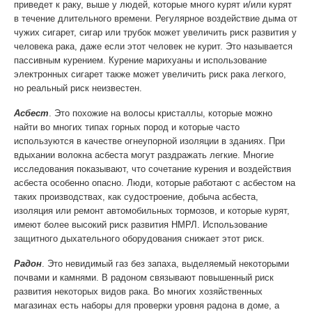
приведет к раку, выше у людей, которые много курят и/или курят
в течение длительного времени. Регулярное воздействие дыма от
чужих сигарет, сигар или трубок может увеличить риск развития у
человека рака, даже если этот человек не курит. Это называется
пассивным курением. Курение марихуаны и использование
электронных сигарет также может увеличить риск рака легкого,
но реальный риск неизвестен.
Асбест
. Это похожие на волосы кристаллы, которые можно
найти во многих типах горных пород и которые часто
используются в качестве огнеупорной изоляции в зданиях. При
вдыхании волокна асбеста могут раздражать легкие. Многие
исследования показывают, что сочетание курения и воздействия
асбеста особенно опасно. Люди, которые работают с асбестом на
таких производствах, как судостроение, добыча асбеста,
изоляция или ремонт автомобильных тормозов, и которые курят,
имеют более высокий риск развития НМРЛ. Использование
защитного дыхательного оборудования снижает этот риск.
Радон
. Это невидимый газ без запаха, выделяемый некоторыми
почвами и камнями. В радоном связывают повышенный риск
развития некоторых видов рака. Во многих хозяйственных
магазинах есть наборы для проверки уровня радона в доме, а