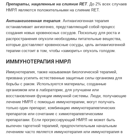
Препараты, нацеленные на слияние RET
. До 2% всех случаев
НМРЛ являются положительными на слияние RET.
Антиангиогенная терапия
. Антиангиогенная терапия
останавливает ангиогенез, представляющий собой процесс
создания новых кровеносных сосудов. Поскольку для роста и
распространения опухоли необходимы питательные вещества,
которые доставляют кровеносные сосуды, цель антиангиогенной
терапии состоит в том, чтобы «заморить» опухоль голодом.
ИММУНОТЕРАПИЯ НМРЛ
Иммунотерапия, также называемая биологической терапией,
призвана усилить естественные защитные силы организма для
борьбы с раком. Используются материалы, созданные
организмом или в лаборатории, для улучшени или
восстановления функции иммунной системы. Люди, получающие
лечение НМРЛ с помощью иммунотерапии, могут получать
только один препарат, комбинацию иммунотерапевтических
препаратов или сочетание с химиотерапевтическими
препаратами. Если прогрессирующий НМРЛ не может быть
вылечен таргетной терапией, предпочтительным начальным
лечением часто является иммунотерапия или иммунотерапия в