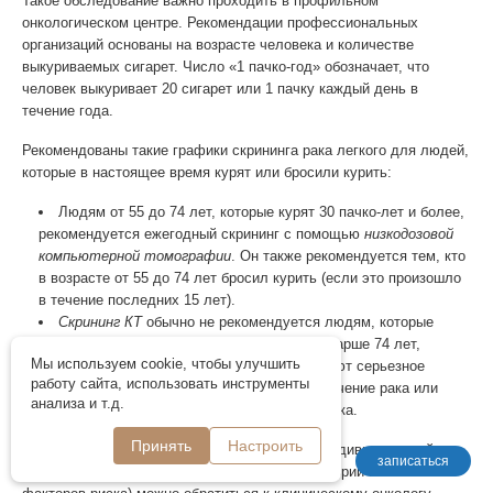
Такое обследование важно проходить в профильном
онкологическом центре. Рекомендации профессиональных
организаций основаны на возрасте человека и количестве
выкуриваемых сигарет. Число «1 пачко-год» обозначает, что
человек выкуривает 20 сигарет или 1 пачку каждый день в
течение года.
Рекомендованы такие графики скрининга рака легкого для людей,
которые в настоящее время курят или бросили курить:
Людям от 55 до 74 лет, которые курят 30 пачко-лет и более,
рекомендуется ежегодный скрининг с помощью
низкодозовой
компьютерной томографии
. Он также рекомендуется тем, кто
в возрасте от 55 до 74 лет бросил курить (если это произошло
в течение последних 15 лет).
Скрининг КТ
обычно не рекомендуется людям, которые
курят менее 30 пачко-лет, моложе 55 или старше 74 лет,
Мы используем cookie, чтобы улучшить
бросили курить более 15 лет назад или имеют серьезное
работу сайта, использовать инструменты
заболевание, которое может повлиять на лечение рака или
анализа и т.д.
сократить продолжительность жизни человека.
Принять
Настроить
Для получения рекомендаций относительно индивидуальной
записаться
тактики обследований (с учетом семейной истории и личных