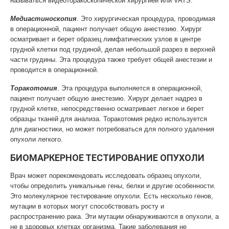
называться видеоторакоскопической хирургией или VATS.
Медиастиноскопия
. Это хирургическая процедура, проводимая
в операционной, пациент получает общую анестезию. Хирург
осматривает и берет образец лимфатических узлов в центре
грудной клетки под грудиной, делая небольшой разрез в верхней
части грудины. Эта процедура также требует общей анестезии и
проводится в операционной.
Торакотомия
. Эта процедура выполняется в операционной,
пациент получает общую анестезию. Хирург делает надрез в
грудной клетке, непосредственно осматривает легкое и берет
образцы тканей для анализа. Торакотомия редко используется
для диагностики, но может потребоваться для полного удаления
опухоли легкого.
БИОМАРКЕРНОЕ ТЕСТИРОВАНИЕ ОПУХОЛИ
Врач может порекомендовать исследовать образец опухоли,
чтобы определить уникальные гены, белки и другие особенности.
Это молекулярное тестирование опухоли. Есть несколько генов,
мутации в которых могут способствовать росту и
распространению рака. Эти мутации обнаруживаются в опухоли, а
не в здоровых клетках организма. Такие заболевания не