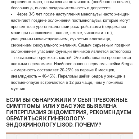
«приливы» жара, повышенная потливость (особенно по ночам),
бессонница, иногда раздражительность и депрессия.
Через 3-5 лет после наступления менопаузы часто женщин
настигают поздние осложнения постменопаузы, которые могут
проявляться урогенитальными расстройствами (недержание
мочи при напряжении – кашле, смехе, чихании и т.п.),
учащенным мочеиспусканием, сухостью влагалища,
снижением сексуального желания. Самым серьезным поздним
осложнением угасания функции яичников является остеопороз
– повышенная хрупкость костей. Это заболевание проявляется
частыми переломами. Наиболее опасны переломы шейки бедра
– смертность составляет 20-25% за первые 6 месяцев,
инвалидность – 40-45%. Переломы шейки бедра у женщин в
постменопаузе встречаются в 12 раз чаще, чем у пожилых
мужчин.
ЕСЛИ ВЫ ОБНАРУЖИЛИ У СЕБЯ ТРЕВОЖНЫЕ
СИМПТОМЫ ИЛИ У ВАС УЖЕ ВЫЯВЛЕНА
ГИПЕРПЛАЗИЯ ЭНДОМЕТРИЯ, РЕКОМЕНДУЕМ
ОБРАТИТЬСЯ К ГИНЕКОЛОГУ-
ЭНДОКРИНОЛОГУ LISOD. ПОЧЕМУ?