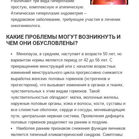
Различают три вида гиперплазии:
простую, комплексную и атипическую.
Атипическая гиперплазия эндометрия –
предраковое заболевание, требующее участия в лечении
онкогинеколога.
КАКИЕ ПРОБЛЕМЫ МОГУТ ВОЗНИКНУТЬ И
ЧЕМ ОНИ ОБУСЛОВЛЕНЫ?
Менопауза, в среднем, наступает в возрасте 50 лет, но
вариантом нормы является период от 42 до 56 лет. С
прекращением менструаций или с началом возрастных
изменений менструального цикла прогрессивно снижается
выработка женских половых гормонов (эстрогенов и
прогестерона), что вызывает изменения в органах и тканях,
чувствительных к этим видам гормонов. Такой
чувствительностью обладают: матка, молочные железы,
наружные половые органы, кожа и волосы, кости, суставы и
все слизистые оболочки, сердце и сосуды, мочевыводящие
пути, центральная нервная система. Проявления дефицита
половых гормонов разделяют на ранние и поздние.
Наиболее ранним признаком снижения функции яичников
является типичный климактерический синдром. Симптомы: