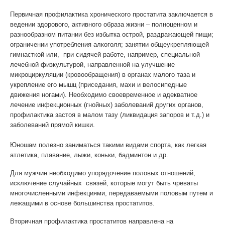
Первичная профилактика хронического простатита заключается в
ведении здорового, активного образа жизни – полноценном и
разнообразном питании без избытка острой, раздражающей пищи;
ограничении употребления алкоголя; занятии общеукрепляющей
гимнасткой или, при сидячей работе, например, специальной
лечебной физкультурой, направленной на улучшение
микроциркуляции (кровообращения) в органах малого таза и
укрепление его мышц (приседания, махи и велосипедные
движения ногами). Необходимо своевременное и адекватное
лечение инфекционных (гнойных) заболеваний других органов,
профилактика застоя в малом тазу (ликвидация запоров и т.д.) и
заболеваний прямой кишки.
Юношам полезно заниматься такими видами спорта, как легкая
атлетика, плавание, лыжи, коньки, бадминтон и др.
Для мужчин необходимо упорядочение половых отношений,
исключение случайных связей, которые могут быть чреваты
многочисленными инфекциями, передаваемыми половым путем и
лежащими в основе большинства простатитов.
Вторичная профилактика простатитов направлена на