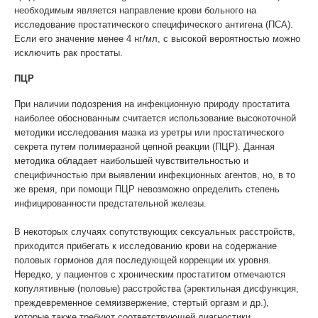
необходимым является направление крови больного на
исследование простатического специфического антигена (ПСА).
Если его значение менее 4 нг/мл, с высокой вероятностью можно
исключить рак простаты.
ПЦР
При наличии подозрения на инфекционную природу простатита
наиболее обоснованным считается использование высокоточной
методики исследования мазка из уретры или простатического
секрета путем полимеразной цепной реакции (ПЦР). Данная
методика обладает наибольшей чувствительностью и
специфичностью при выявлении инфекционных агентов, но, в то
же время, при помощи ПЦР невозможно определить степень
инфицированности предстательной железы.
В некоторых случаях сопутствующих сексуальных расстройств,
приходится прибегать к исследованию крови на содержание
половых гормонов для последующей коррекции их уровня.
Нередко, у пациентов с хроническим простатитом отмечаются
копулятивные (половые) расстройства (эректильная дисфункция,
преждевременное семяизвержение, стертый оргазм и др.),
которые также требуют соответствующей диагностики.