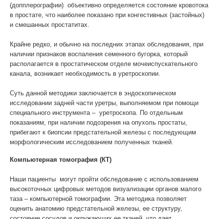
(допплерографии) объективно определяется состояние кровотока
в простате, что наиболее показано при конгестивных (застойных)
и смешанных простатитах.
Крайне редко, и обычно на последних этапах обследования, при
наличии признаков воспаления семенного бугорка, который
располагается в простатическом отделе мочеиспускательного
канала, возникает необходимость в уретроскопии.
Суть данной методики заключается в эндоскопическом
исследовании задней части уретры, выполняемом при помощи
специального инструмента – уретроскопа. По отдельным
показаниям, при наличии подозрения на опухоль простаты,
прибегают к биопсии предстательной железы с последующим
морфологическим исследованием полученных тканей.
Компьютерная томография (КТ)
Наши пациенты могут пройти обследование с использованием
высокоточных цифровых методов визуализации органов малого
таза – компьютерной томографии. Эта методика позволяет
оценить анатомию предстательной железы, ее структуру,
состояние сосудов и окружающих ее тканей, что дает